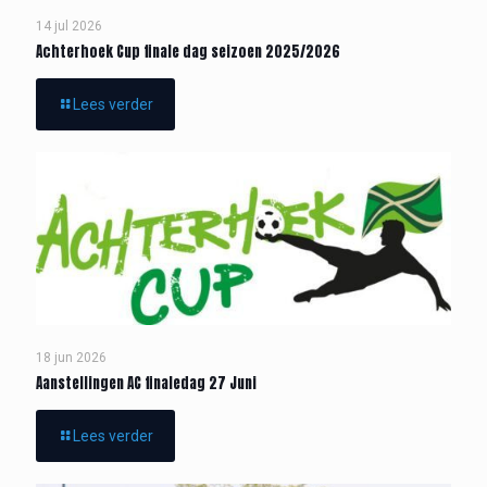
14 jul 2026
Achterhoek Cup finale dag seizoen 2025/2026
Lees verder
18 jun 2026
Aanstellingen AC finaledag 27 Juni
Lees verder