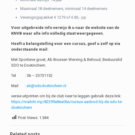
Maximaal 18 deelnemers, minimaal 14 deelnemers
Verenigingspakket € 1279 of € 83,- pp
Voor uitgebreide info verwijs ik u naar de website van de
KNVB waar alle info volledig staat weergegeven.
Heeft u belangstelling voor een cursus, geef u zelf op via
onderstaande mail:
Met Sportieve groet, Ab Brussen Werving & Behoud, Bestuurslid
SDO te Doetinchem.
Tel : 06 – 23731152
Mail :
ab@sdodoetinchem.nl
versie uitprinten om bij de club neer te leggen gebruik deze link:
https://mailchi.mp/82299a8ea06a/cursus-aanbod-bij-de-sdo-te-
doetinchem
Post Views:
1.384
Related posts