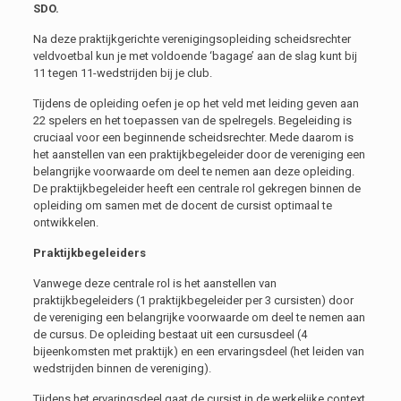
SDO.
Na deze praktijkgerichte verenigingsopleiding scheidsrechter
veldvoetbal kun je met voldoende ‘bagage’ aan de slag kunt bij
11 tegen 11-wedstrijden bij je club.
Tijdens de opleiding oefen je op het veld met leiding geven aan
22 spelers en het toepassen van de spelregels. Begeleiding is
cruciaal voor een beginnende scheidsrechter. Mede daarom is
het aanstellen van een praktijkbegeleider door de vereniging een
belangrijke voorwaarde om deel te nemen aan deze opleiding.
De praktijkbegeleider heeft een centrale rol gekregen binnen de
opleiding om samen met de docent de cursist optimaal te
ontwikkelen.
Praktijkbegeleiders
Vanwege deze centrale rol is het aanstellen van
praktijkbegeleiders (1 praktijkbegeleider per 3 cursisten) door
de vereniging een belangrijke voorwaarde om deel te nemen aan
de cursus. De opleiding bestaat uit een cursusdeel (4
bijeenkomsten met praktijk) en een ervaringsdeel (het leiden van
wedstrijden binnen de vereniging).
Tijdens het ervaringsdeel gaat de cursist in de werkelijke context