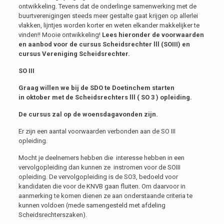
ontwikkeling. Tevens dat de onderlinge samenwerking met de
buurtverenigingen steeds meer gestalte gaat krijgen op allerlei
vlakken, lijntjes worden korter en weten elkander makkelijker te
vinden!! Mooie ontwikkeling!
Lees hieronder de voorwaarden
en aanbod voor de cursus Scheidsrechter lll (SOIII) en
cursus Vereniging Scheidsrechter.
SO III
Graag willen we bij de SDO te Doetinchem starten
in
oktober met de S
cheidsrechters lll
( SO 3 ) opleiding.
De cursus zal op de woensdagavonden zijn.
Er zijn een aantal voorwaarden verbonden aan de SO III
opleiding.
Mocht je deelnemers hebben die interesse hebben in een
vervolgopleiding dan kunnen ze instromen voor de SOIII
opleiding. De vervolgopleiding is de SO3, bedoeld voor
kandidaten die voor de KNVB gaan fluiten. Om daarvoor in
aanmerking te komen dienen ze aan onderstaande criteria te
kunnen voldoen (mede samengesteld met afdeling
Scheidsrechterszaken).