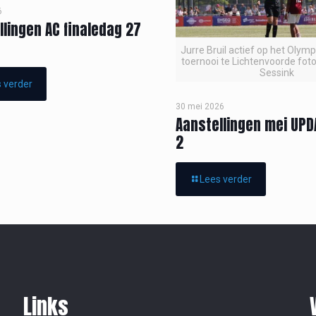
6
llingen AC finaledag 27
Jurre Bruil actief op het Olym
toernooi te Lichtenvoorde foto
Sessink
 verder
30 mei 2026
Aanstellingen mei UPD
2
Lees verder
Links