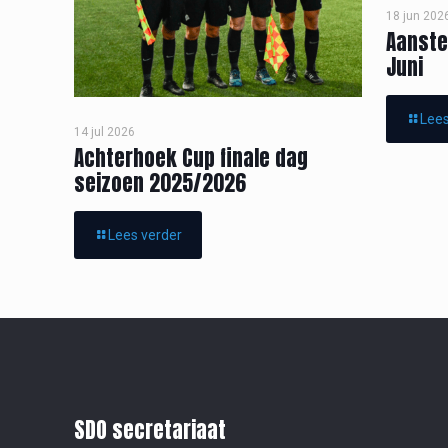
18 jun 202
Aanste
Juni
Lees
14 jul 2026
Achterhoek Cup finale dag
seizoen 2025/2026
Lees verder
SDO secretariaat