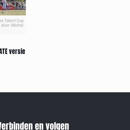
pia Talent Cup
 door: Michel
ATE versie
Verbinden en volgen