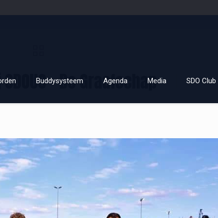
ij SDOUC – De Graafschap
orden
Buddysysteem
Agenda
Media
SDO Club 