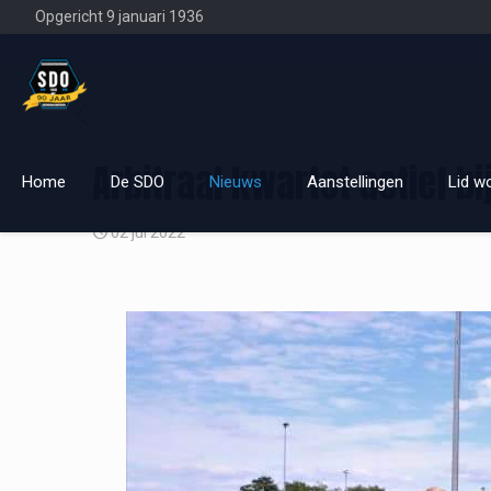
Opgericht 9 januari 1936
Arbitraal kwartet actief b
Home
De SDO
Nieuws
Aanstellingen
Lid w
02 jul 2022