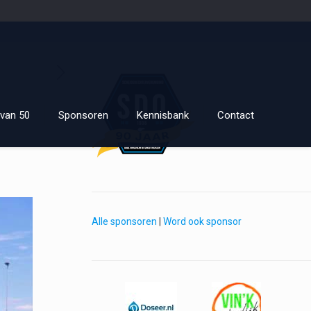
van 50
Sponsoren
Kennisbank
Contact
Alle sponsoren
|
Word ook sponsor