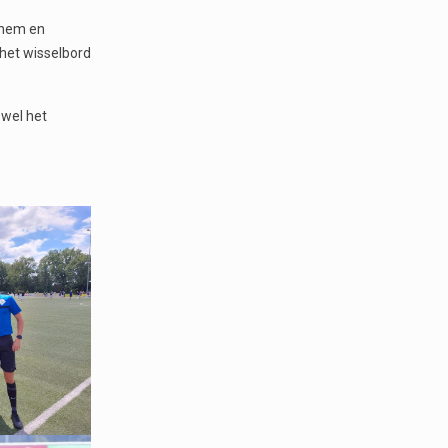
chem en
het wisselbord
owel het