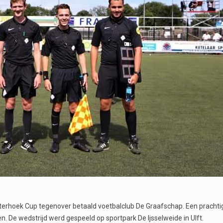
rhoek Cup tegenover betaald voetbalclub De Graafschap. Een prachtig
n. De wedstrijd werd gespeeld op sportpark De Ijsselweide in Ulft.