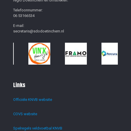
regio Doetinchem en omstreken.
Telefoonnummer:
06 53166534
E-mail:
secretaris@sdodoetinchem.nl
Links
Officiële KNVB website
COVS website
Spelregels veldvoetbal KNVB