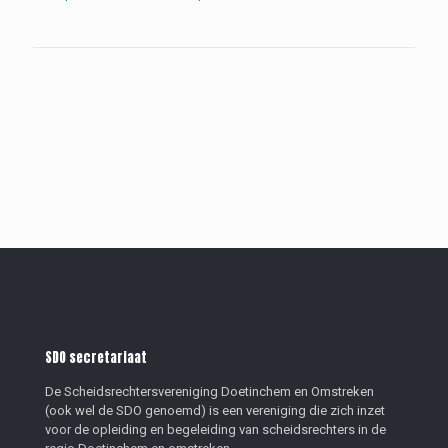
SDO secretariaat
De Scheidsrechtersvereniging Doetinchem en Omstreken
(ook wel de SDO genoemd) is een vereniging die zich inzet
voor de opleiding en begeleiding van scheidsrechters in de