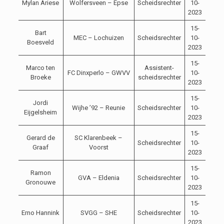
Mylan Ariese
Wolfersveen – Epse
Scheidsrechter
10-
14:0
2023
15-
Bart
MEC – Lochuizen
Scheidsrechter
10-
14:0
Boesveld
2023
15-
Marco ten
Assistent-
FC Dinxperlo – GWVV
10-
14:0
Broeke
scheidsrechter
2023
15-
Jordi
Wijhe ’92 – Reunie
Scheidsrechter
10-
14:0
Eijgelsheim
2023
15-
Gerard de
SC Klarenbeek –
Scheidsrechter
10-
14:0
Graaf
Voorst
2023
15-
Ramon
GVA – Eldenia
Scheidsrechter
10-
14:0
Gronouwe
2023
15-
Erno Hannink
SVGG – SHE
Scheidsrechter
10-
14:0
2023