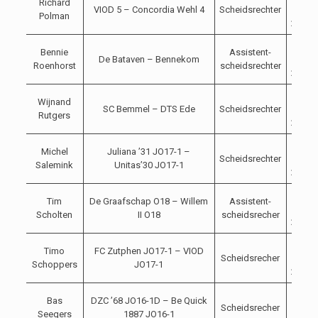
Richard
VIOD 5 – Concordia Wehl 4
Scheidsrechter
10-
Polman
2023
14-
Bennie
Assistent-
De Bataven – Bennekom
10-
Roenhorst
scheidsrechter
2023
14-
Wijnand
SC Bemmel – DTS Ede
Scheidsrechter
10-
Rutgers
2023
14-
Michel
Juliana ’31 JO17-1 –
Scheidsrechter
10-
Salemink
Unitas’30 JO17-1
2023
14-
Tim
De Graafschap O18 – Willem
Assistent-
10-
Scholten
II O18
scheidsrecher
2023
14-
Timo
FC Zutphen JO17-1 – VIOD
Scheidsrecher
10-
Schoppers
JO17-1
2023
14-
Bas
DZC ’68 JO16-1D – Be Quick
Scheidsrecher
10-
Seegers
1887 JO16-1