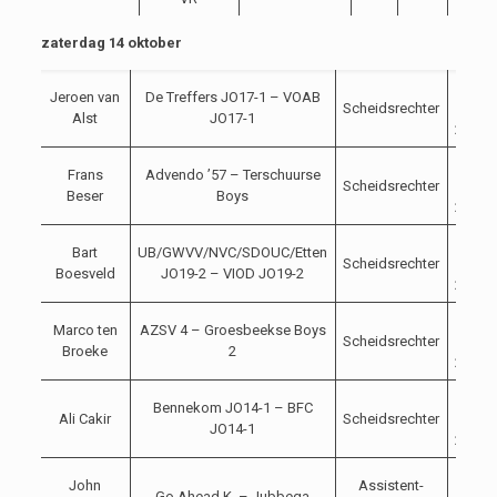
zaterdag 14 oktober
14-
Jeroen van
De Treffers JO17-1 – VOAB
Scheidsrechter
10-
Alst
JO17-1
2023
14-
Frans
Advendo ’57 – Terschuurse
Scheidsrechter
10-
Beser
Boys
2023
14-
Bart
UB/GWVV/NVC/SDOUC/Etten
Scheidsrechter
10-
Boesveld
JO19-2 – VIOD JO19-2
2023
14-
Marco ten
AZSV 4 – Groesbeekse Boys
Scheidsrechter
10-
Broeke
2
2023
14-
Bennekom JO14-1 – BFC
Ali Cakir
Scheidsrechter
10-
JO14-1
2023
14-
John
Assistent-
Go Ahead K. – Jubbega
10-