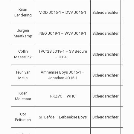
14-
Kiran
VIOD JO15-1 – DVV JO15-1
Scheidsrechter
10-
Lendering
2023
14-
Jurgen
NEO JO19-1 – WVV JO19-1
Scheidsrechter
10-
Maatkamp
2023
14-
Collin
TVC ’28 JO19-1 – SV Bedum
Scheidsrechter
10-
Masselink
JO19-1
2023
14-
Teun van
Arnhemse Boys JO15-1 –
Scheidsrechter
10-
Melis
Jonathan JO15-1
2023
14-
Koen
RKZVC – WHC
Scheidsrechter
10-
Molenaar
2023
14-
Cor
SP Eefde – Eerbeekse Boys
Scheidsrechter
10-
Peitsman
2023
14-