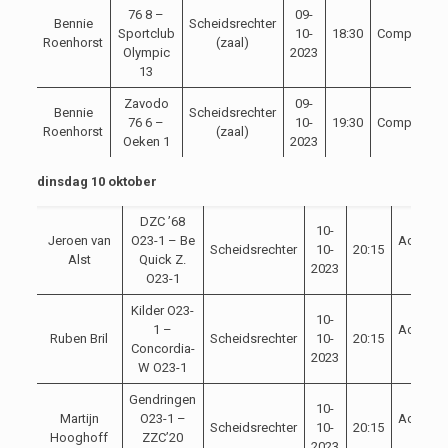
76 8 –
09-
Bennie
Scheidsrechter
Sportclub
10-
18:30
Competitie
Roenhorst
(zaal)
Olympic
2023
13
Zavodo
09-
Bennie
Scheidsrechter
76 6 –
10-
19:30
Competitie
Roenhorst
(zaal)
Oeken 1
2023
dinsdag 10 oktober
DZC ’68
10-
Jeroen van
O23-1 – Be
Achterh
Scheidsrechter
10-
20:15
Alst
Quick Z.
Cup
2023
O23-1
Kilder O23-
10-
1 –
Achterh
Ruben Bril
Scheidsrechter
10-
20:15
Concordia-
Cup
2023
W O23-1
Gendringen
10-
Martijn
O23-1 –
Achterh
Scheidsrechter
10-
20:15
Hooghoff
ZZC’20
Cup
2023