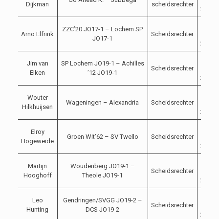
Dijkman
scheidsrechter
2023
14-
ZZC’20 JO17-1 – Lochem SP
Arno Elfrink
Scheidsrechter
10-
JO17-1
2023
14-
Jim van
SP Lochem JO19-1 – Achilles
Scheidsrechter
10-
Elken
’12 JO19-1
2023
14-
Wouter
Wageningen – Alexandria
Scheidsrechter
10-
Hilkhuijsen
2023
14-
Elroy
Groen Wit’62 – SV Twello
Scheidsrechter
10-
Hogeweide
2023
14-
Martijn
Woudenberg JO19-1 –
Scheidsrechter
10-
Hooghoff
Theole JO19-1
2023
14-
Leo
Gendringen/SVGG JO19-2 –
Scheidsrechter
10-
Hunting
DCS JO19-2
2023