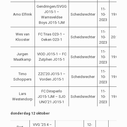
Gendringen/SVGG
11-
JO15-1 –
A
Arno Elfrink
Scheidsrechter
10-
19:00
Warnsveldse
2023
Boys JO15-1JM
11-
Wes van
FC Trias O23-1 –
Scheidsrechter
10-
20:15
C
Klooster
Oeken O23-1
2023
11-
Jurgen
VIOD JO15-1 – FC
A
Scheidsrechter
10-
19:00
Maatkamp
Zutphen JO15-1
2023
11-
Timo
ZZC’20 JO15-1 –
A
Scheidsrecher
10-
19:00
Schoppers
Vorden JO15-1
2023
FC Dinxperlo
11-
Lars
A
JO15-1JM – SJO
Scheidsrechter
10-
19:00
Westendorp
UNO’21 JO15-1
2023
donderdag 12 oktober
VVG ’25 4 –
12-