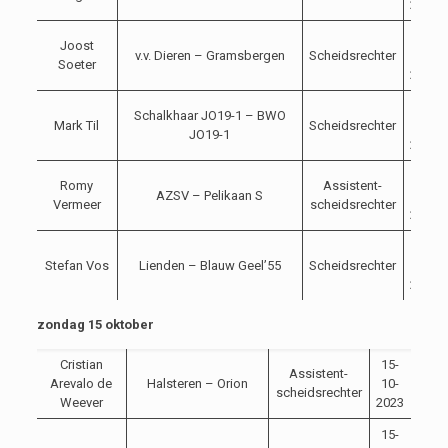
2023
14-
Joost
v.v. Dieren – Gramsbergen
Scheidsrechter
10-
Soeter
2023
14-
Schalkhaar JO19-1 – BWO
Mark Til
Scheidsrechter
10-
JO19-1
2023
14-
Romy
Assistent-
AZSV – Pelikaan S
10-
Vermeer
scheidsrechter
2023
14-
Stefan Vos
Lienden – Blauw Geel’55
Scheidsrechter
10-
2023
zondag 15 oktober
Cristian
15-
Assistent-
Arevalo de
Halsteren – Orion
10-
14:3
scheidsrechter
Weever
2023
15-