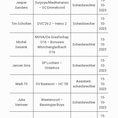
15-
Jesper
Suryoye/Mediterraneo
Scheidsrechter
10-
14:0
Sanders
– SC Emmeloord
2023
15-
Tim Scholten
DVC’26 2 – Heino 2
Scheidsrecher
10-
11:0
2023
MVVA/De Graafschap
15-
Michel
O16 – Borussia
Scheidsrechter
10-
10:0
Sessink
Mönchengladbach
2023
O16
15-
SP Lochem –
Jeroen Sins
Scheidsrechter
10-
14:0
Orderbos
2023
15-
Assistent-
Mark Til
SV Basteom – HC ’03
10-
14:0
scheidsrechter
2023
15-
Julia
Westervoort –
Scheidsrechter
10-
14:0
Vermeer
Beuningse Boys
2023
15-