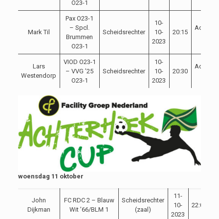
O23-1
Pax O23-1
10-
– Spcl.
Achterh
Mark Til
Scheidsrechter
10-
20:15
Brummen
Cup
2023
O23-1
VIOD O23-1
10-
Lars
Achterh
– VVG ’25
Scheidsrechter
10-
20:30
Westendorp
Cup
O23-1
2023
woensdag 11 oktober
11-
John
FC RDC 2 – Blauw
Scheidsrechter
10-
22:00
C
Dijkman
Wit ’66/BLM 1
(zaal)
2023