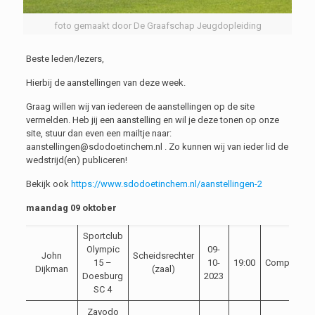
foto gemaakt door De Graafschap Jeugdopleiding
Beste leden/lezers,
Hierbij de aanstellingen van deze week.
Graag willen wij van iedereen de aanstellingen op de site
vermelden. Heb jij een aanstelling en wil je deze tonen op onze
site, stuur dan even een mailtje naar:
aanstellingen@sdodoetinchem.nl . Zo kunnen wij van ieder lid de
wedstrijd(en) publiceren!
Bekijk ook
https://www.sdodoetinchem.nl/aanstellingen-2
maandag 09 oktober
Sportclub
Olympic
09-
John
Scheidsrechter
15 –
10-
19:00
Competitie
Dijkman
(zaal)
Doesburg
2023
SC 4
Zavodo