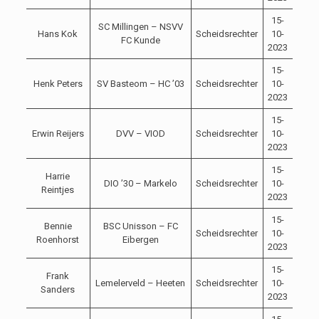
15-
SC Millingen – NSVV
Hans Kok
Scheidsrechter
10-
14:3
FC Kunde
2023
15-
Henk Peters
SV Basteom – HC ’03
Scheidsrechter
10-
10:3
2023
15-
Erwin Reijers
DVV – VIOD
Scheidsrechter
10-
14:0
2023
15-
Harrie
DIO ’30 – Markelo
Scheidsrechter
10-
14:0
Reintjes
2023
15-
Bennie
BSC Unisson – FC
Scheidsrechter
10-
14:0
Roenhorst
Eibergen
2023
15-
Frank
Lemelerveld – Heeten
Scheidsrechter
10-
14:0
Sanders
2023