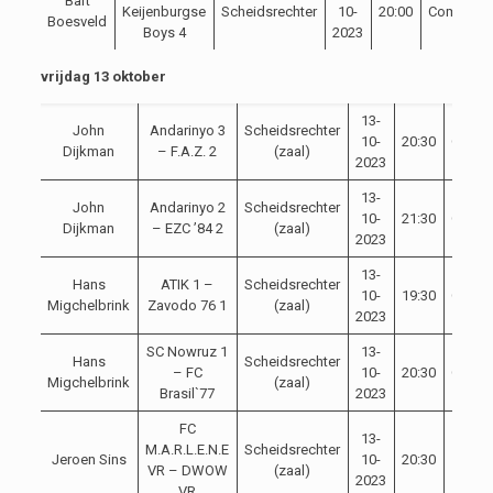
Bart
Keijenburgse
Scheidsrechter
10-
20:00
Competiti
Boesveld
Boys 4
2023
vrijdag 13 oktober
13-
John
Andarinyo 3
Scheidsrechter
10-
20:30
Compe
Dijkman
– F.A.Z. 2
(zaal)
2023
13-
John
Andarinyo 2
Scheidsrechter
10-
21:30
Compe
Dijkman
– EZC ’84 2
(zaal)
2023
13-
Hans
ATIK 1 –
Scheidsrechter
10-
19:30
Compe
Migchelbrink
Zavodo 76 1
(zaal)
2023
SC Nowruz 1
13-
Hans
Scheidsrechter
– FC
10-
20:30
Compe
Migchelbrink
(zaal)
Brasil`77
2023
FC
13-
M.A.R.L.E.N.E
Scheidsrechter
Jeroen Sins
10-
20:30
Erediv
VR – DWOW
(zaal)
2023
VR