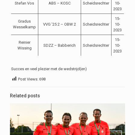
Stefan Vos
ABS – KOSC
Scheidsrechter
10-
14:0
2023
15-
Gradus
VVG ’25 2 – OBW 2
Scheidsrechter
10-
11:0
Wesselkamp
2023
15-
Reinier
SDZZ – Babberich
Scheidsrechter
10-
14:0
Wissing
2023
Succes en veel plezier met de wedstrijd(en)
Post Views:
698
Related posts