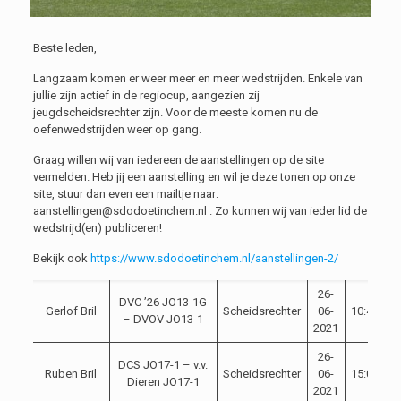
Beste leden,
Langzaam komen er weer meer en meer wedstrijden. Enkele van
jullie zijn actief in de regiocup, aangezien zij
jeugdscheidsrechter zijn. Voor de meeste komen nu de
oefenwedstrijden weer op gang.
Graag willen wij van iedereen de aanstellingen op de site
vermelden. Heb jij een aanstelling en wil je deze tonen op onze
site, stuur dan even een mailtje naar:
aanstellingen@sdodoetinchem.nl . Zo kunnen wij van ieder lid de
wedstrijd(en) publiceren!
Bekijk ook
https://www.sdodoetinchem.nl/aanstellingen-2/
26-
DVC ’26 JO13-1G
Gerlof Bril
Scheidsrechter
06-
10:45
– DVOV JO13-1
2021
26-
DCS JO17-1 – v.v.
Ruben Bril
Scheidsrechter
06-
15:00
Dieren JO17-1
2021