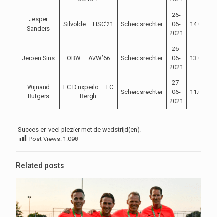
26-
Jesper
Silvolde – HSC’21
Scheidsrechter
06-
14:00
Sanders
2021
26-
Jeroen Sins
OBW – AVW’66
Scheidsrechter
06-
13:00
2021
27-
Wijnand
FC Dinxperlo – FC
Scheidsrechter
06-
11:00
Rutgers
Bergh
2021
Succes en veel plezier met de wedstrijd(en).
Post Views:
1.098
Related posts