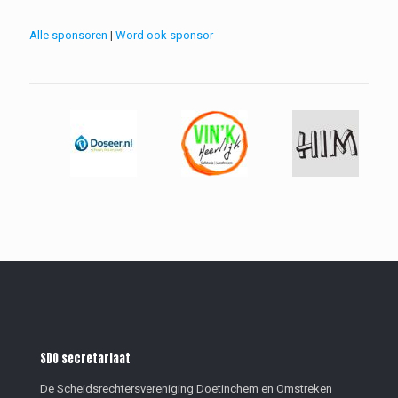
Alle sponsoren
|
Word ook sponsor
SDO secretariaat
De Scheidsrechtersvereniging Doetinchem en Omstreken