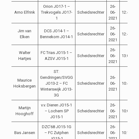
Orion JO17-1 –
26-
Arno Elfrink
Trekvogels JO17-
Scheidsrechter
06-
12:45
1
2021
26-
Jim van
DCS JO14-1 –
Scheidsrechter
06-
12:45
Elken
Bennekom JO14-1
2021
26-
Walter
FC Trias JO15-1 –
Scheidsrechter
06-
13:00
Hartjes
AZSV JO15-1
2021
ST:
Gendringen/SVGG
26-
Maurice
JO13-2 – FC
Scheidsrechter
06-
10:45
Hoksbergen
Winterswijk JO13-
2021
3G
v.v. Dieren JO15-1
26-
Martijn
– Lochem SP
Scheidsrechter
06-
10:00
Hooghoff
JO15-1
2021
DZC’68 JO15-1G
26-
Bas Jansen
– FC Zutphen
Scheidsrechter
06-
10:15
JO15-1
2021