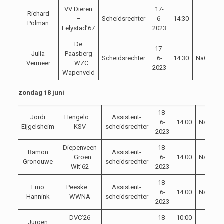
VV Dieren
17-
Richard
–
Scheidsrechter
6-
14:30
Oefe
Polman
Lelystad’67
2023
De
17-
Julia
Paasberg
Scheidsrechter
6-
14:30
NaCompet
Vermeer
– WZC
2023
Wapenveld
zondag 18 juni
18-
Jordi
Hengelo –
Assistent-
6-
14:00
NaCompe
Eijgelsheim
KSV
scheidsrechter
2023
Diepenveen
18-
Ramon
Assistent-
– Groen
6-
14:00
NaCompe
Gronouwe
scheidsrechter
Wit’62
2023
18-
Erno
Peeske –
Assistent-
6-
14:00
NaCompe
Hannink
WWNA
scheidsrechter
2023
DVC’26
18-
10:00
Jurgen