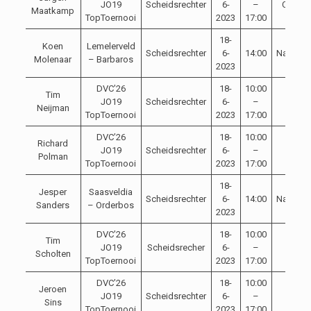
JO19
Scheidsrechter
6-
–
Compet
Maatkamp
TopToernooi
2023
17:00
18-
Koen
Lemelerveld
Scheidsrechter
6-
14:00
NaCompe
Molenaar
– Barbaros
2023
DVC’26
18-
10:00
Tim
JO19
Scheidsrechter
6-
–
Toern
Neijman
TopToernooi
2023
17:00
DVC’26
18-
10:00
Richard
JO19
Scheidsrechter
6-
–
Toern
Polman
TopToernooi
2023
17:00
18-
Jesper
Saasveldia
Scheidsrechter
6-
14:00
NaCompe
Sanders
– Orderbos
2023
DVC’26
18-
10:00
Tim
JO19
Scheidsrecher
6-
–
Toern
Scholten
TopToernooi
2023
17:00
DVC’26
18-
10:00
Jeroen
JO19
Scheidsrechter
6-
–
Toern
Sins
TopToernooi
2023
17:00