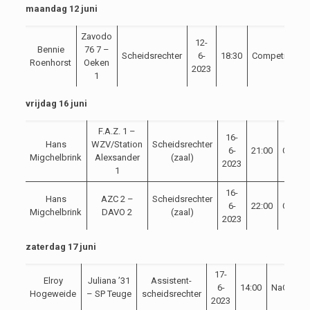
maandag 12 juni
Zavodo
12-
Bennie
76 7 –
Scheidsrechter
6-
18:30
Competitie
Roenhorst
Oeken
2023
1
vrijdag 16 juni
F.A.Z. 1 –
16-
Hans
WZV/Station
Scheidsrechter
6-
21:00
Compet
Migchelbrink
Alexsander
(zaal)
2023
1
16-
Hans
AZC 2 –
Scheidsrechter
6-
22:00
Compet
Migchelbrink
DAVO 2
(zaal)
2023
zaterdag 17 juni
17-
Elroy
Juliana ’31
Assistent-
6-
14:00
NaCompet
Hogeweide
– SP Teuge
scheidsrechter
2023