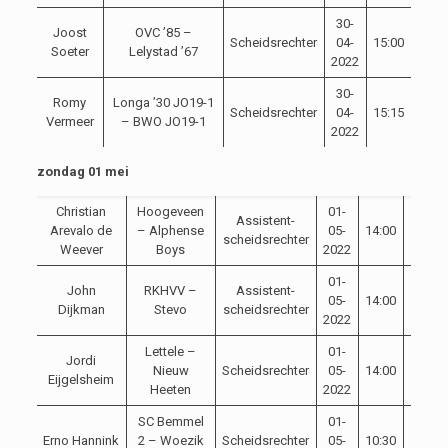
30-
Joost
OVC ’85 –
Scheidsrechter
04-
15:00
Soeter
Lelystad ’67
2022
30-
Romy
Longa ’30 JO19-1
Scheidsrechter
04-
15:15
Vermeer
– BWO JO19-1
2022
zondag 01 mei
Christian
Hoogeveen
01-
Assistent-
Arevalo de
– Alphense
05-
14:00
scheidsrechter
Weever
Boys
2022
01-
John
RKHVV –
Assistent-
05-
14:00
Dijkman
Stevo
scheidsrechter
2022
Lettele –
01-
Jordi
Nieuw
Scheidsrechter
05-
14:00
Eijgelsheim
Heeten
2022
SC Bemmel
01-
Erno Hannink
2 – Woezik
Scheidsrechter
05-
10:30