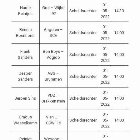
01-
Harrie
Grol – Wijhe
Scheidsrechter
05-
14:30
Reintjes
’92
2022
01-
Bennie
Angeren –
Scheidsrechter
05-
14:00
Roenhorst
SCE
2022
01-
Frank
Bon Boys –
Scheidsrechter
05-
14:00
Sanders
Vogido
2022
01-
Jesper
ABS –
Scheidsrechter
05-
14:00
Sanders
Brummen
2022
01-
VDZ –
Jeroen Sins
Scheidsrechter
05-
14:00
Brakkenstein
2022
01-
Gradus
V en L –
Scheidsrechter
05-
14:00
Wesselkamp
CCW ’16
2022
01-
Reinier
Wesepe –