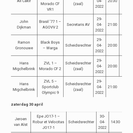
Ali Cakir
04-
20:30
Morado CF
(zaal)
2022
VR1
29-
John
Brasil ’77 1 –
Secretaris AV
04-
21:00
Dijkman
AGOVV 2
2022
29-
Ramon
Black Boys
Scheidsrechter
04-
20:00
Gronouwe
– Warga
2022
29-
Hans
ZVL 1 –
Scheidsrechter
04-
20:00
Migchelbrink
Morado CF 2
(zaal)
2022
ZVL 5 –
29-
Hans
Scheidsrechter
Sportclub
04-
21:00
Migchelbrink
(zaal)
Olympic 9
2022
zaterdag 30 april
Epe JO17-1 –
30-
Jeroen
Robur et Velocitas
Scheidsrechter
04-
14:30
van Alst
JO17-1
2022