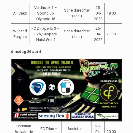
Veldhoek 1 –
25-
Scheidsrechter
Ali Cakir
Sportclub
04-
19:00
(zaal)
Olympic 16
2022
FC Dinxperlo 3 –
25-
Wijnand
Scheidsrechter
LZV/Kuypers
04-
21:30
Rutgers
(zaal)
Hair&Wel 4
2022
dinsdag 26 april
Christian
26-
FC Trias –
Assistent-
Arevalo de
04-
20:00