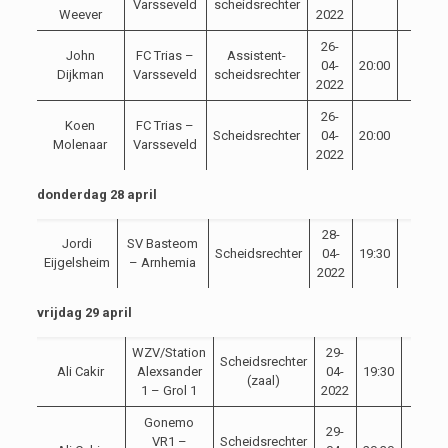
Varsseveld
scheidsrechter
Weever
2022
26-
John
FC Trias –
Assistent-
04-
20:00
Dijkman
Varsseveld
scheidsrechter
2022
26-
Koen
FC Trias –
Scheidsrechter
04-
20:00
Molenaar
Varsseveld
2022
donderdag 28 april
28-
Jordi
SV Basteom
Scheidsrechter
04-
19:30
Eijgelsheim
– Arnhemia
2022
vrijdag 29 april
WZV/Station
29-
Scheidsrechter
Ali Cakir
Alexsander
04-
19:30
(zaal)
1 – Grol 1
2022
Gonemo
29-
VR1 –
Scheidsrechter