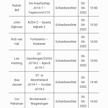
De Graafschap
30-
Ruben
JO13-1 –
Scheidsrechter
04-
13:00
Bril
Feyenoord O13
2022
30-
John
AZSV 2 – Sparta
Scheidsrechter
04-
13:30
Dijkman
Nijkerk 2
2022
30-
Rob van
Fortissimo –
Scheidsrechter
04-
14:30
Hal
Kesteren
2022
ST:
30-
Leo
Gendringen/SVGG
Scheidsrechter
04-
14:30
Hunting
JO19-2 – Ajax B
2022
JO19-1
ST: vv
30-
Bas
Montferland
Scheidsrechter
04-
14:45
Jansen
JO19-1 – Vorden
2022
JO19-2
30-
Cor
Wodanseck –
Scheidsrechter
04-
14:30
Peitsman
Wageningen
2022