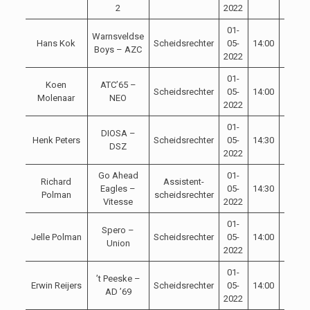
2
2022
01-
Warnsveldse
Hans Kok
Scheidsrechter
05-
14:00
Boys – AZC
2022
01-
Koen
ATC’65 –
Scheidsrechter
05-
14:00
Molenaar
NEO
2022
01-
DIOSA –
Henk Peters
Scheidsrechter
05-
14:30
DSZ
2022
Go Ahead
01-
Richard
Assistent-
Eagles –
05-
14:30
Polman
scheidsrechter
Vitesse
2022
01-
Spero –
Jelle Polman
Scheidsrechter
05-
14:00
Union
2022
01-
’t Peeske –
Erwin Reijers
Scheidsrechter
05-
14:00
AD ’69
2022