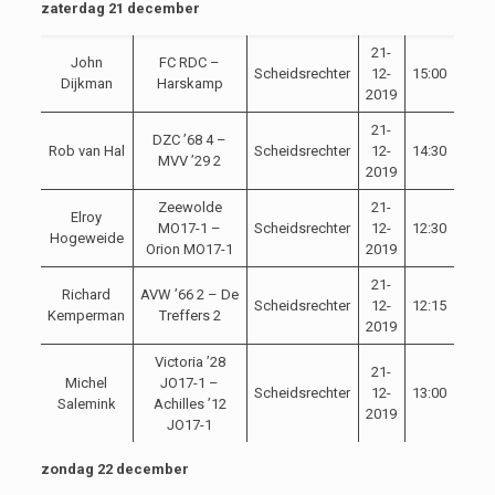
zaterdag 21 december
21-
John
FC RDC –
Scheidsrechter
12-
15:00
Dijkman
Harskamp
2019
21-
DZC ’68 4 –
Rob van Hal
Scheidsrechter
12-
14:30
MVV ’29 2
2019
Zeewolde
21-
Elroy
MO17-1 –
Scheidsrechter
12-
12:30
Hogeweide
Orion MO17-1
2019
21-
Richard
AVW ’66 2 – De
Scheidsrechter
12-
12:15
Kemperman
Treffers 2
2019
Victoria ’28
21-
Michel
JO17-1 –
Scheidsrechter
12-
13:00
Salemink
Achilles ’12
2019
JO17-1
zondag 22 december