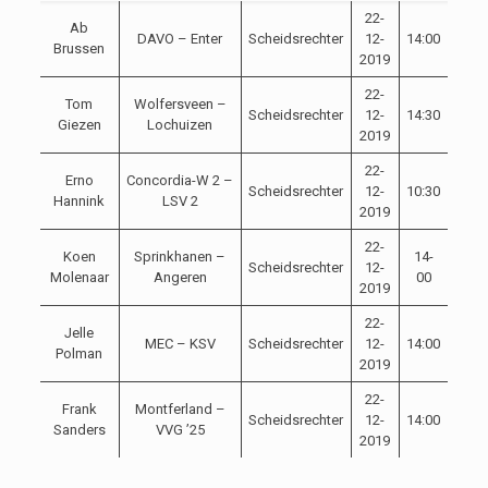
22-
Ab
DAVO – Enter
Scheidsrechter
12-
14:00
Brussen
2019
22-
Tom
Wolfersveen –
Scheidsrechter
12-
14:30
Giezen
Lochuizen
2019
22-
Erno
Concordia-W 2 –
Scheidsrechter
12-
10:30
Hannink
LSV 2
2019
22-
Koen
Sprinkhanen –
14-
Scheidsrechter
12-
Molenaar
Angeren
00
2019
22-
Jelle
MEC – KSV
Scheidsrechter
12-
14:00
Polman
2019
22-
Frank
Montferland –
Scheidsrechter
12-
14:00
Sanders
VVG ’25
2019