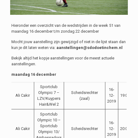
Hieronder een overzicht van de wedstrijden in de week 51 van
maandag 16 december t/m zondag 22 december
Mocht jouw aanstelling zijn gewijzigd of niet in de lijst staan dan
kun je dit laten weten via:
aanstellingen@sdodoetinchem.nl
Bekijk altijd het kopje aanstellingen voor de meest actuele
aanstellingen.
maandag 16 december
Sportclub
16-
Olympic 7 –
Scheidsrechter
Ali Cakir
12-
19:00
LZV/Kuypers
(zaal)
2019
Hair&Wel 2
Sportclub
Olympic 10 –
16-
Sportclub
Ali Cakir
Scheidsrechter
12-
20:00
Olympic 13/
2019
Ambassadors