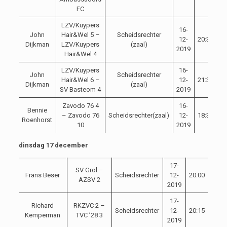
FC
LZV/Kuypers
16-
John
Hair&Wel 5 –
Scheidsrechter
12-
20:30
Dijkman
LZV/Kuypers
(zaal)
2019
Hair&Wel 4
LZV/Kuypers
16-
John
Scheidsrechter
Hair&Wel 6 –
12-
21:30
Dijkman
(zaal)
SV Basteom 4
2019
Zavodo 76 4
16-
Bennie
– Zavodo 76
Scheidsrechter(zaal)
12-
18:30
Roenhorst
10
2019
dinsdag 17 december
17-
SV Grol –
Frans Beser
Scheidsrechter
12-
20:00
AZSV 2
2019
17-
Richard
RKZVC 2 –
Scheidsrechter
12-
20:15
Kemperman
TVC ’28 3
2019