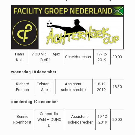
Hans
VIOD VR1 – Ajax
17-12-
Scheidsrechter
20:00
Kok
B VR1
2019
woensdag 18 december
Richard
Telstar –
Assistent-
18-12-
18:30
Polman
Ajax
scheidsrechter
2019
donderdag 19 december
Concordia-
Bennie
Assistent-
19-12-
Wehl – DUNO
20:00
Roenhorst
scheidsrecher
2019
D