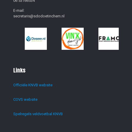
06 53166534
E-mail:
secretaris@sdodoetinchem.nl
Links
Officiële KNVB website
COVS website
Spelregels veldvoetbal KNVB