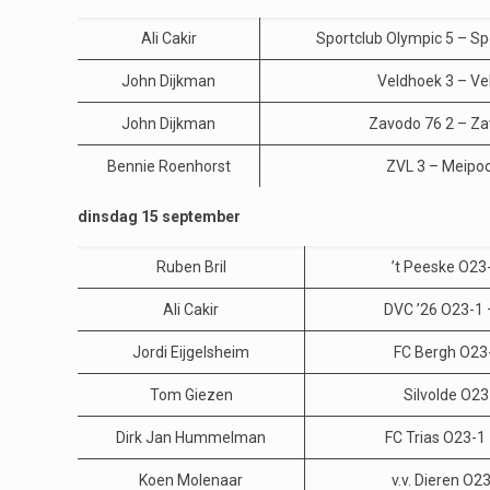
Ali Cakir
Sportclub Olympic 5 – Sp
John Dijkman
Veldhoek 3 – Ve
John Dijkman
Zavodo 76 2 – Za
Bennie Roenhorst
ZVL 3 – Meipoo
dinsdag 15 september
Ruben Bril
’t Peeske O23
Ali Cakir
DVC ’26 O23-1 
Jordi Eijgelsheim
FC Bergh O23
Tom Giezen
Silvolde O2
Dirk Jan Hummelman
FC Trias O23-1
Koen Molenaar
v.v. Dieren O2