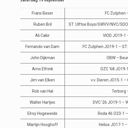
zaterdag 19 september
Frans Beser
FC Zutphen –
Ruben Bril
ST: Ulftse Boys/GWVV/NVC/SDO
Ali Cakir
VIOD JO19-1 
Fernando van Dam
FC Zutphen JO19-1 – ST:
John Dijkman
OBW – Beun
Arno Elfrink
DZC ’68 JO19-1
Jim van Elken
v.v. Dieren JO15-1 –
Rob van Hal
Terborg 
Walter Hartjes
DVC ’26 JO19-1 – 
Elroy Hogeweide
Roda 46 O23-1 –
Martijn Hooghoff
Helios JO17-1 