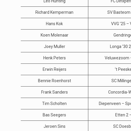
Leo Hunting
FC Dinxperl
Richard Kemperman
SV Basteom 
Hans Kok
VVG ’25 – 
Koen Molenaar
Gendring
Joey Muller
Longa ’30 
Henk Peters
Veluwezoom –
Erwin Reijers
’t Peeske
Bennie Roenhorst
SC Milling
Frank Sanders
Concordia-W
Tim Scholten
Diepenveen – Sp
Bas Seegers
Etten 2 –
Jeroen Sins
SC Doesb