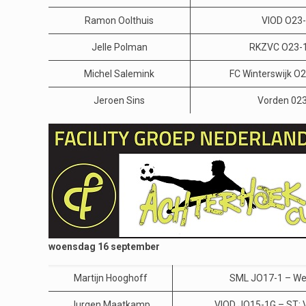
Ramon Oolthuis
VIOD O23-
Jelle Polman
RKZVC O23-1
Michel Salemink
FC Winterswijk O
Jeroen Sins
Vorden 023
woensdag 16 september
Martijn Hooghoff
SML JO17-1 – We
Jurgen Maatkamp
VIOD JO15-1G – ST: 