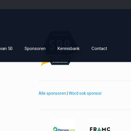
van 50
Sponsoren
Kennisbank
Contact
Alle sponsoren
|
Word ook sponsor