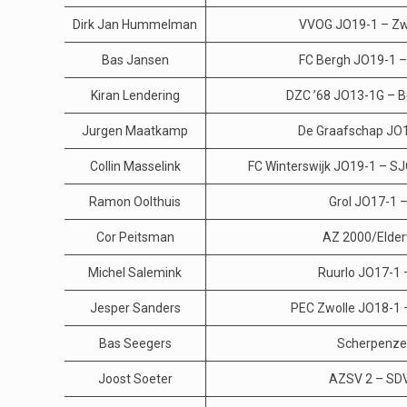
Dirk Jan Hummelman
VVOG JO19-1 – Zwa
Bas Jansen
FC Bergh JO19-1 – 
Kiran Lendering
DZC ’68 JO13-1G – B
Jurgen Maatkamp
De Graafschap JO1
Collin Masselink
FC Winterswijk JO19-1 – 
Ramon Oolthuis
Grol JO17-1 
Cor Peitsman
AZ 2000/Elder
Michel Salemink
Ruurlo JO17-1
Jesper Sanders
PEC Zwolle JO18-1 
Bas Seegers
Scherpenzee
Joost Soeter
AZSV 2 – SDV