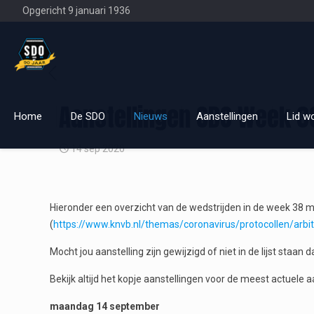
Opgericht 9 januari 1936
Aanstellingen SDO Week 3
Home
De SDO
Nieuws
Aanstellingen
Lid w
14 sep 2020
Hieronder een overzicht van de wedstrijden in de week 38
(
https://www.knvb.nl/themas/coronavirus/protocollen/arbi
Mocht jou aanstelling zijn gewijzigd of niet in de lijst staan d
Bekijk altijd het kopje aanstellingen voor de meest actuele a
maandag 14 september