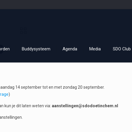
8
orden
Buddysysteem
Agenda
Media
SDO Club 
 maandag 14 september tot en met zondag 20 september.
trage
)
an kun je dit laten weten via:
aanstellingen@sdodoetinchem.nl
anstellingen.