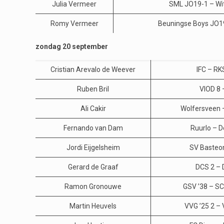
Julia Vermeer
SML JO19-1 – Wi
Romy Vermeer
Beuningse Boys JO19
zondag 20 september
Cristian Arevalo de Weever
IFC – RK
Ruben Bril
VIOD 8 
Ali Cakir
Wolfersveen 
Fernando van Dam
Ruurlo – 
Jordi Eijgelsheim
SV Basteom
Gerard de Graaf
DCS 2 – 
Ramon Gronouwe
GSV ’38 – SC
Martin Heuvels
VVG ’25 2 – 