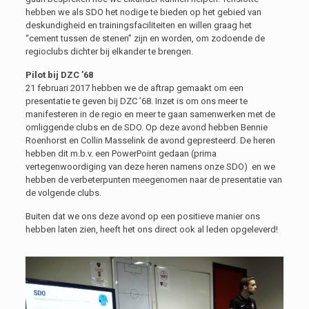
hebben we als SDO het nodige te bieden op het gebied van
deskundigheid en trainingsfaciliteiten en willen graag het
“cement tussen de stenen” zijn en worden, om zodoende de
regioclubs dichter bij elkander te brengen.
Pilot bij DZC ’68
21 februari 2017 hebben we de aftrap gemaakt om een
presentatie te geven bij DZC ’68. Inzet is om ons meer te
manifesteren in de regio en meer te gaan samenwerken met de
omliggende clubs en de SDO. Op deze avond hebben Bennie
Roenhorst en Collin Masselink de avond gepresteerd. De heren
hebben dit m.b.v. een PowerPoint gedaan (prima
vertegenwoordiging van deze heren namens onze SDO) en we
hebben de verbeterpunten meegenomen naar de presentatie van
de volgende clubs.
Buiten dat we ons deze avond op een positieve manier ons
hebben laten zien, heeft het ons direct ook al leden opgeleverd!