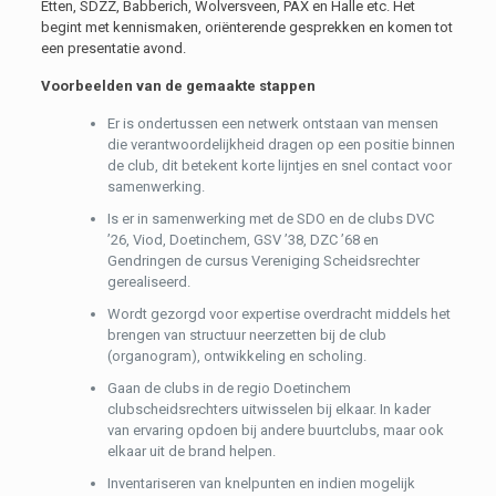
Etten, SDZZ, Babberich, Wolversveen, PAX en Halle etc. Het
begint met kennismaken, oriënterende gesprekken en komen tot
een presentatie avond.
Voorbeelden van de gemaakte stappen
Er is ondertussen een netwerk ontstaan van mensen
die verantwoordelijkheid dragen op een positie binnen
de club, dit betekent korte lijntjes en snel contact voor
samenwerking.
Is er in samenwerking met de SDO en de clubs DVC
’26, Viod, Doetinchem, GSV ’38, DZC ’68 en
Gendringen de cursus Vereniging Scheidsrechter
gerealiseerd.
Wordt gezorgd voor expertise overdracht middels het
brengen van structuur neerzetten bij de club
(organogram), ontwikkeling en scholing.
Gaan de clubs in de regio Doetinchem
clubscheidsrechters uitwisselen bij elkaar. In kader
van ervaring opdoen bij andere buurtclubs, maar ook
elkaar uit de brand helpen.
Inventariseren van knelpunten en indien mogelijk