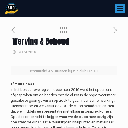
Werving & Behoud
19 apr 2018
Bestuurslid Ab Brussen bij zijn club DZC’68
e
1
fluitsignaal
In het bestuur overleg van december 2016 werd het speerpunt
afgesproken om de banden met de clubs in de regio weer meer
gestalte te gaan geven en op zoek te gaan naar samenwerking.
Hiervoor moeten we vanuit de SDO de clubs benaderen en zien
dat we middels een presentatie met elkaar in gesprek komen.
Opzet is om inzicht te krijgen waar we de clubs mee bezig zijn,
hoe staat de organisatie, waar liggen knelpunten en met elkaar
gaan bespreken hoe we elkander kunnen helpen. Tenslotte