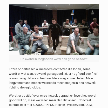
De avond in Megchelen werd ook goed bezocht
Er zijn ondertussen al meerdere contacten die lopen, soms
wordt er wat wantrouwend gereageerd, zit er nog “oud zeer”, of
is men bang dat we scheidsrechters weg komen halen. Maar
langzamerhand maken we steeds meer stapjes in ons netwerk
richting de regio clubs.
Wordt er positief over onze insteek gepraat en levert het vooral
good will op, maar we willen meer dan dat alleen. Concreet
contact is er met SDOUC, RKPSC, Reunie , Westervoort, OBW,