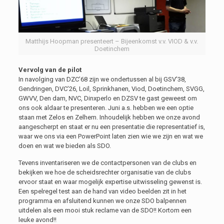
Matthijs Hoopman presenteert – Bijeenkomst v.v. VIOD & v.v.
Doetinchem
Vervolg van de pilot
In navolging van DZC’68 zijn we ondertussen al bij GSV’38,
Gendringen, DVC’26, Loil, Sprinkhanen, Viod, Doetinchem, SVGG,
GWVV, Den dam, NVC, Dinxperlo en DZSV te gast geweest om
ons ook aldaar te presenteren. Juni a.s. hebben we een optie
staan met Zelos en Zelhem. Inhoudelijk hebben we onze avond
aangescherpt en staat er nu een presentatie die representatief is,
waar we ons via een PowerPoint laten zien wie we zijn en wat we
doen en wat we bieden als SDO.
Tevens inventariseren we de contactpersonen van de clubs en
bekijken we hoe de scheidsrechter organisatie van de clubs
ervoor staat en waar mogelijk expertise uitwisseling gewenst is.
Een spelregel test aan de hand van video beelden zit in het
programma en afsluitend kunnen we onze SDO balpennen
uitdelen als een mooi stuk reclame van de SDO!! Kortom een
leuke avond!!