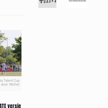
pia Talent Cup
 door: Michel
ATE versie