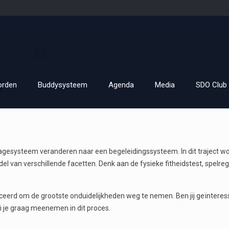
e
orden
Buddysysteem
Agenda
Media
SDO Club 
gesysteem veranderen naar een begeleidingssysteem. In dit traject wo
el van verschillende facetten. Denk aan de fysieke fitheidstest, spelreg
uceerd om de grootste onduidelijkheden weg te nemen. Ben jij geïnteres
i je graag meenemen in dit proces.