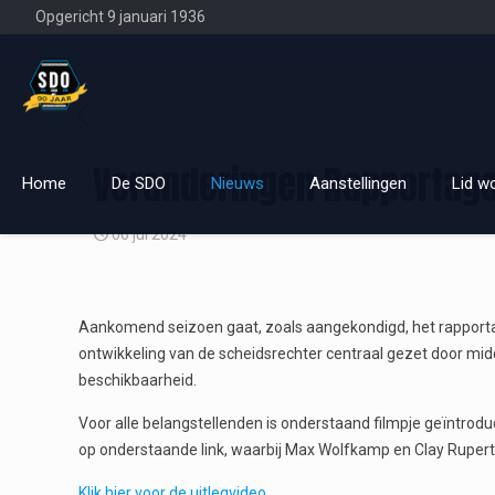
Opgericht 9 januari 1936
Veranderingen Rapportag
Home
De SDO
Nieuws
Aanstellingen
Lid w
06 jul 2024
Aankomend seizoen gaat, zoals aangekondigd, het rapporta
ontwikkeling van de scheidsrechter centraal gezet door midd
beschikbaarheid.
Voor alle belangstellenden is onderstaand filmpje geïntrod
op onderstaande link, waarbij Max Wolfkamp en Clay Rupert
Klik hier voor de uitlegvideo