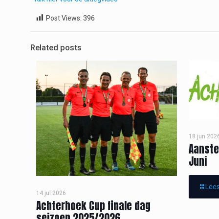
Post Views:
396
Related posts
18 jun 202
Aanste
Juni
Lees
14 jul 2026
Achterhoek Cup finale dag
seizoen 2025/2026