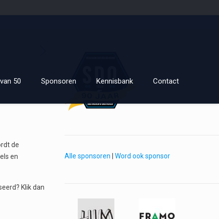
van 50
Sponsoren
Kennisbank
Contact
rdt de
Alle sponsoren
|
Word ook sponsor
els en
seerd? Klik dan