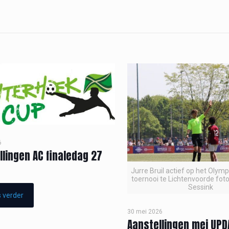
6
llingen AC finaledag 27
Jurre Bruil actief op het Olym
toernooi te Lichtenvoorde foto
Sessink
 verder
30 mei 2026
Aanstellingen mei UPD