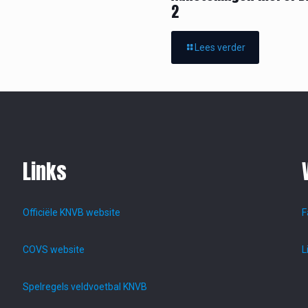
2
Lees verder
Links
Officiële KNVB website
F
COVS website
L
Spelregels veldvoetbal KNVB