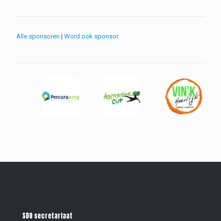
Alle sponsoren
|
Word ook sponsor
SDO secretariaat