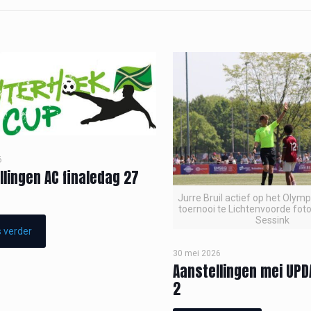
6
llingen AC finaledag 27
Jurre Bruil actief op het Olym
toernooi te Lichtenvoorde foto
Sessink
 verder
30 mei 2026
Aanstellingen mei UPD
2