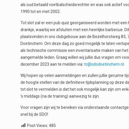
als oud betaald voetbalscheidsrechter en was ook actief voo
1990 tot en met 2002.
Tot slot zal er een pub quiz georganiseerd worden met een 
drankje, waarbij we afsluiten met een heerlijke barbecue. Dit
plaatsvinden in ons clubgebouw aan de Bezelhorstweg 83, 
Doetinchem. Om deze dag zo goed mogelijk te laten verlopen
als technische commissie een inventarisatie maken van het
aangemelde leden. Graag willen wij jullie dus vragen om vo
december 2023 aan te melden via:
tc@sdodoetinchem.nl
.
Wij hopen op velen aanmeldingen en zullen jullie geruime tij
de hoogte stellen van de definitieve tijdsplanning op deze 
tot slot te vermelden is dat het ook mogelijk kan zijn om enk
’s middags (na de training) aanwezig te zijn.
Voor vragen zijn wij te bereiken via onderstaande contactg
snel bij de SDO!
Post Views:
485