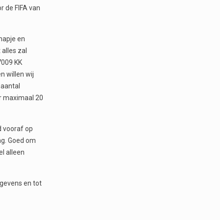
r de FIFA van
hapje en
 alles zal
7009 KK
 willen wij
 aantal
or maximaal 20
d vooraf op
dag. Goed om
el alleen
egevens en tot