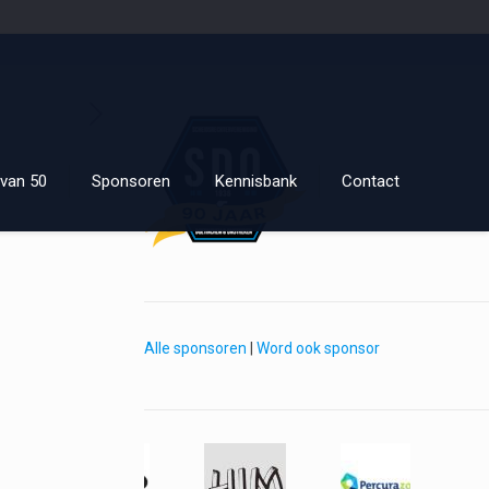
van 50
Sponsoren
Kennisbank
Contact
Alle sponsoren
|
Word ook sponsor