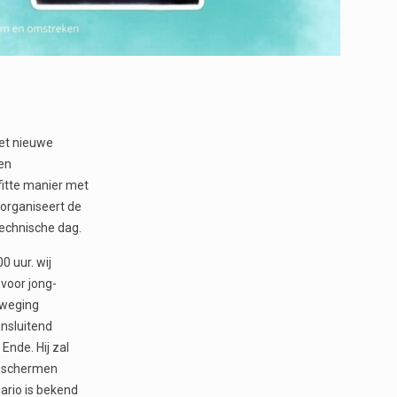
met nieuwe
 en
fitte manier met
 organiseert de
echnische dag.
0 uur. wij
 voor jong-
beweging
ansluitend
Ende. Hij zal
de schermen
ario is bekend