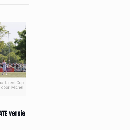
pia Talent Cup
 door: Michel
ATE versie