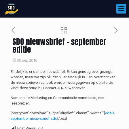
SDO nieuwsbrief – september
editie
30 sep 2016
Eindelijk is er dan de nieuwsbrief. Er kan genoeg over gezegd
worden, maar we zijn blij dat hij er eindelijk is. Een overzicht van
de nieuwsbrieven zal ook worden weergegeven op de site. Je
vindt deze terug bij Contact -> Nieuwsbrieven.
Namens de Marketing en Communicatie commissie, veel
leesplezier!
[box type=”download” align=”alignleft” class=”” width=””]
editie-
september-nieuwsbrief-sdo
[/box]
Post Views:
754