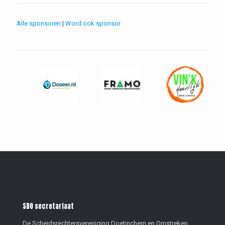
Alle sponsoren
|
Word ook sponsor
SDO secretariaat
De Scheidsrechtersvereniging Doetinchem en Omstreken