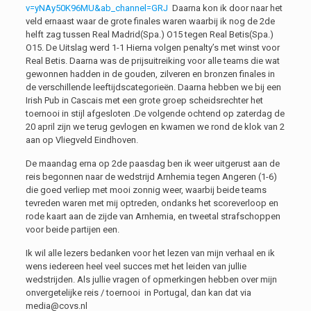
v=yNAy50K96MU&ab_channel=GRJ
Daarna kon ik door naar het
veld ernaast waar de grote finales waren waarbij ik nog de 2de
helft zag tussen Real Madrid(Spa.) O15 tegen Real Betis(Spa.)
O15. De Uitslag werd 1-1 Hierna volgen penalty’s met winst voor
Real Betis. Daarna was de prijsuitreiking voor alle teams die wat
gewonnen hadden in de gouden, zilveren en bronzen finales in
de verschillende leeftijdscategorieën. Daarna hebben we bij een
Irish Pub in Cascais met een grote groep scheidsrechter het
toernooi in stijl afgesloten .De volgende ochtend op zaterdag de
20 april zijn we terug gevlogen en kwamen we rond de klok van 2
aan op Vliegveld Eindhoven.
De maandag erna op 2de paasdag ben ik weer uitgerust aan de
reis begonnen naar de wedstrijd Arnhemia tegen Angeren (1-6)
die goed verliep met mooi zonnig weer, waarbij beide teams
tevreden waren met mij optreden, ondanks het scoreverloop en
rode kaart aan de zijde van Arnhemia, en tweetal strafschoppen
voor beide partijen een.
Ik wil alle lezers bedanken voor het lezen van mijn verhaal en ik
wens iedereen heel veel succes met het leiden van jullie
wedstrijden. Als jullie vragen of opmerkingen hebben over mijn
onvergetelijke reis / toernooi in Portugal, dan kan dat via
media@covs.nl