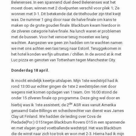
Belenenses. In een spannend duel deed Belenenses wat het
moest doen; winnen met 2 doelpunten verschil voor plek 1; Ze
wonnen met 3-1. Dit betekende dat de titelhouder zijn titel kwijt
was. De nummer 1 ging door naar de halve finale om kans te
maken op de grote gouden finale. Blackburn kwam hierdoor in
de zilveren categorie halve finale. Na lunch waren er problemen
met de bussen. Voor het vervoer terug moesten we lang
wachten. Aangezien we geen zin hadden om te wachten namen
we met ons achten een taxi terug naar Estoril. Teruggekomen in
het hotel konden we fijn uitrusten / chillen. In de avond at ik met
Luc pizza en genoten van Tottenham tegen Manchester City.
Donderdag 18 april.
Ik mocht eindelijk keertje uitslapen. Mijn 1ste wedstrijd had ik
rond 13:00 uur echter gingen de 1ste 2 wedstrijden niet door
wegens niet komen opdagen van 1 team. Om 16:00 stond de
onder 15 zilveren finale op programma. Deze ging wel door en
de
hierbij was ik 1ste assistent; de 2
ASR was vanuit Amerika
genaamd Gabe Billings en scheidsrechter van dienst was James
Clay uit Finland. We hadden de leiding over Cova de
Piedade(Por.) O15 tegen Blackburn Rovers O15 in een spannende
en met vlagen goed voetballende wedstrijd. Het was Blackburn
die de winst naar zich toe trok en won met 2-3. Hierna had ik mijn