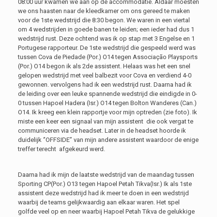
08:00 uur kwamen we aan op de accommodatie. Aldaar moesten
we ons haasten naar de kleedkamer om ons gereed te maken
voor de 1ste wedstrijd die 8:30 begon. We waren in een viertal
om 4 wedstrijden in goede banen te leiden; een ieder had dus 1
wedstrijd rust. Deze ochtend was ik op stap met 3 Engelse en 1
Portugese rapporteur. De 1ste wedstrijd die gespeeld werd was
tussen Cova de Piedade (Por.) O14 tegen Associação Playsports
(Por.) O14 begon ik als 2de assistent. Helaas was het een snel
gelopen wedstrijd met veel balbezit voor Cova en verdiend 4-0
gewonnen. vervolgens had ik een wedstrijd rust. Daarna had ik
de leiding over een leuke spannende wedstrijd die eindigde in 0-
0 tussen Hapoel Hadera (Isr.) O14 tegen Bolton Wanderes (Can.)
O14. Ik kreeg een klein rapportje voor mijn optreden (zie foto). Ik
miste een keer een signaal van mijn assistent die ook vergat te
communiceren via de headset. Later in de headset hoorde ik
duidelijk ‘’OFFSIDE’’ van mijn andere assistent waardoor de enige
treffer terecht afgekeurd werd.
Daarna had ik mijn de laatste wedstrijd van de maandag tussen
Sporting CP(Por.) O13 tegen Hapoel Petah Tikva(Isr.) Ik als 1ste
assistent deze wedstrijd had ik meer te doen in een wedstrijd
waarbij de teams gelijkwaardig aan elkaar waren. Het spel
golfde veel op en neer waarbij Hapoel Petah Tikva de gelukkige