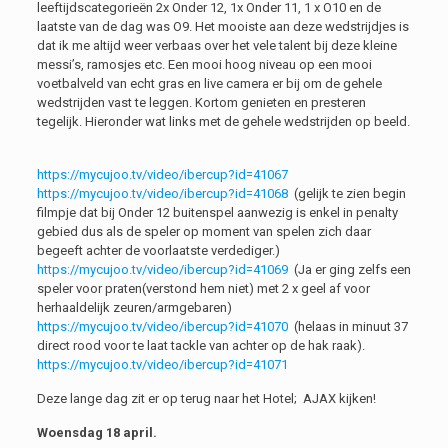
leeftijdscategorieën 2x Onder 12, 1x Onder 11, 1 x O10 en de
laatste van de dag was O9. Het mooiste aan deze wedstrijdjes is
dat ik me altijd weer verbaas over het vele talent bij deze kleine
messi’s, ramosjes etc. Een mooi hoog niveau op een mooi
voetbalveld van echt gras en live camera er bij om de gehele
wedstrijden vast te leggen. Kortom genieten en presteren
tegelijk. Hieronder wat links met de gehele wedstrijden op beeld.
https://mycujoo.tv/video/ibercup?id=41067
https://mycujoo.tv/video/ibercup?id=41068
(gelijk te zien begin
filmpje dat bij Onder 12 buitenspel aanwezig is enkel in penalty
gebied dus als de speler op moment van spelen zich daar
begeeft achter de voorlaatste verdediger.)
https://mycujoo.tv/video/ibercup?id=41069
(Ja er ging zelfs een
speler voor praten(verstond hem niet) met 2 x geel af voor
herhaaldelijk zeuren/armgebaren)
https://mycujoo.tv/video/ibercup?id=41070
(helaas in minuut 37
direct rood voor te laat tackle van achter op de hak raak).
https://mycujoo.tv/video/ibercup?id=41071
Deze lange dag zit er op terug naar het Hotel; AJAX kijken!
Woensdag 18 april.