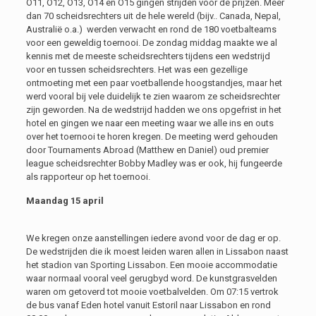
O11, O12, O13, O14 en O15 gingen strijden voor de prijzen. Meer
dan 70 scheidsrechters uit de hele wereld (bijv.. Canada, Nepal,
Australië o.a.) werden verwacht en rond de 180 voetbalteams
voor een geweldig toernooi. De zondag middag maakte we al
kennis met de meeste scheidsrechters tijdens een wedstrijd
voor en tussen scheidsrechters. Het was een gezellige
ontmoeting met een paar voetballende hoogstandjes, maar het
werd vooral bij vele duidelijk te zien waarom ze scheidsrechter
zijn geworden. Na de wedstrijd hadden we ons opgefrist in het
hotel en gingen we naar een meeting waar we alle ins en outs
over het toernooi te horen kregen. De meeting werd gehouden
door Tournaments Abroad (Matthew en Daniel) oud premier
league scheidsrechter Bobby Madley was er ook, hij fungeerde
als rapporteur op het toernooi.
Maandag 15 april
We kregen onze aanstellingen iedere avond voor de dag er op.
De wedstrijden die ik moest leiden waren allen in Lissabon naast
het stadion van Sporting Lissabon. Een mooie accommodatie
waar normaal vooral veel gerugbyd word. De kunstgrasvelden
waren om getoverd tot mooie voetbalvelden. Om 07:15 vertrok
de bus vanaf Eden hotel vanuit Estoril naar Lissabon en rond