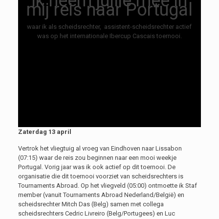
Ik neem jullie mee in
mij reis naar Portugal
waar ik als scheidsrechter, assistent-scheidsrechter actief
was op het internationale Ibercup Cascais toernooi.
Zaterdag 13 april
Vertrok het vliegtuig al vroeg van Eindhoven naar Lissabon
(07:15) waar de reis zou beginnen naar een mooi weekje
Portugal. Vorig jaar was ik ook actief op dit toernooi. De
organisatie die dit toernooi voorziet van scheidsrechters is
Tournaments Abroad. Op het vliegveld (05:00) ontmoette ik Staf
member (vanuit Tournaments Abroad Nederland/België) en
scheidsrechter Mitch Das (Belg) samen met collega
scheidsrechters Cedric Livreiro (Belg/Portugees) en Luc