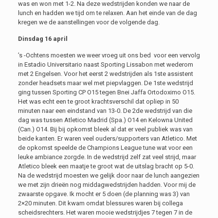
was en won met 1-2. Na deze wedstrijden konden we naar de
lunch en hadden we tijd om te relaxen. Aan het einde van de dag
kregen we de aanstellingen voor de volgende dag.
Dinsdag 16 april
’s -Ochtens moesten we weer vroeg uit ons bed voor een vervolg
in Estadio Universitario naast Sporting Lissabon met wederom
met 2 Engelsen. Voor het eerst 2 wedstrijden als 1ste assistent
zonder headsets maar wel met piepvlaggen. De 1ste wedstrijd
ging tussen Sporting CP O15 tegen Bnei Jaffa Ortodoximo O15.
Het was echt een te groot krachtsverschil dat opliep in 50
minuten naar een eindstand van 13-0. De 2de wedstrijd van die
dag was tussen Atletico Madrid (Spa.) O14 en Kelowna United
(Can.) O14. Bij bij opkomst bleek al dat er veel publiek was van
beide kanten. Er waren veel ouders/supporters van Atletico. Met
de opkomst speelde de Champions League tune wat voor een
leuke ambiance zorgde. In de wedstrijd zelf zat veel strijd, maar
Atletico bleek een maatje te groot wat de uitslag bracht op 5-0.
Na de wedstrijd moesten we gelijk door naar de lunch aangezien
we met zijn drieën nog middagwedstrijden hadden. Voor mij de
zwaarste opgave. Ik mocht er 5 doen (de planning was 3) van
2×20 minuten. Dit kwam omdat blessures waren bij collega
scheidsrechters. Het waren mooie wedstrijdjes 7 tegen 7 in de