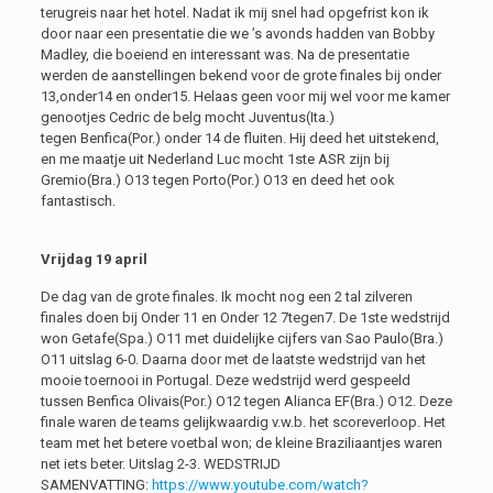
terugreis naar het hotel. Nadat ik mij snel had opgefrist kon ik
door naar een presentatie die we ’s avonds hadden van Bobby
Madley, die boeiend en interessant was. Na de presentatie
werden de aanstellingen bekend voor de grote finales bij onder
13,onder14 en onder15. Helaas geen voor mij wel voor me kamer
genootjes Cedric de belg mocht Juventus(Ita.)
tegen Benfica(Por.) onder 14 de fluiten. Hij deed het uitstekend,
en me maatje uit Nederland Luc mocht 1ste ASR zijn bij
Gremio(Bra.) O13 tegen Porto(Por.) O13 en deed het ook
fantastisch.
Vrijdag 19 april
De dag van de grote finales. Ik mocht nog een 2 tal zilveren
finales doen bij Onder 11 en Onder 12 7tegen7. De 1ste wedstrijd
won Getafe(Spa.) O11 met duidelijke cijfers van Sao Paulo(Bra.)
O11 uitslag 6-0. Daarna door met de laatste wedstrijd van het
mooie toernooi in Portugal. Deze wedstrijd werd gespeeld
tussen Benfica Olivais(Por.) O12 tegen Alianca EF(Bra.) O12. Deze
finale waren de teams gelijkwaardig v.w.b. het scoreverloop. Het
team met het betere voetbal won; de kleine Braziliaantjes waren
net iets beter. Uitslag 2-3. WEDSTRIJD
SAMENVATTING:
https://www.youtube.com/watch?