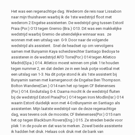
Het was een regenachtige dag. Wederom de reis naar Lissabon
naar mijn thuishaven waarbij ik de 1ste wedstrijd floot met
wederom 2 Engelse assistenten. De wedstrijd ging tussen Estoril
Praia (Por.) O13 tegen Gremio (Bra.) O13. Dit was een makkelijke
wedstrijd waarbij Gremio de uiteindelijke winnaar was. ze
wonnen met een uitslag van 0-9. Door naar de volgende
wedstrijd als assistent. Snel de headset op om vervolgens
samen met Bunyamin Kaya scheidsrechter Santiago Bedoya te
assisteren in de wedstrijd AFD Torre(Por.) O14 tegen Atletico
Madrid(Spa.) O14. Atletico moest winnen om plek 1 te houden
tegen nummer 2, en dat deden ze in een leuk potje voetbal met
een uitslag van 1-3. Na dit potje stond ik als 1ste assistent bij
Bunyamin samen met kamergenoot de Engelse Ben Thompson.
Bolton Wandere(Can.) O14 nam het op tegen CF Belenenses
(Por.) O14. Einduitslag 0-4. Daarna mocht ik de wedstrijd fluiten
bij de wedstrijd Estoril Praia(Por.) O14 tegen Ironi Modlin(Isr.) O14
waarin Estoril duidelijk won met 4-0.nBunyamin en Santiago als
assistenten. Mijn laatste wedstrijd van de deze regenachtige
dag, was tevens ook de mooiste; CF Belenenses(Por.) O15 nam
het op tegen Blackburn Rovers(Eng.) O15. Ze streden beide voor
plek 1 in de poule en dat was te merken. Zowel beide assistente
ik hadden het druk. Helaas ook druk met de bank van