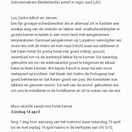
Schoenmakers (Nederlands) actief in regio zuid (JD).
Luc,Cedric,Mitch en Jeroen
Een fijn groepje scheidsrechter die er allemaal zin in hadden een
weekje weg van de vriendin en lekker veel voetbalwedstrijden in
goede banen te leiden in een mooi land met aangenamere
temperaturen. Eenmaal aangekomen op Lissabon vervolgden we
onze reis met de metro en trein naar Estoril waar we verbleven in
het Eden Hotel. En prima hotel met goed ontbijt, jacuzzi,
zwembad om na de wedstrijd lekker bij te komen. De zaterdag
gebruikte we om de werkvakantie goed te beginnen en elkaar
beter te leren kennen. We liepen Estoril in waar we een mooi
restaurant opzochten. Het bleek dat Cedric de Portugese taal
goed beheerste en dat kwam goed van pas. We bestelden wat
lekkers en genoten enorm. De rest van de avond gebruikten we
om ons te installeren in de hotelkamer en uit te rusten van de reis.
Mooi uitzicht vanuit ons hotel kamer
Zondag 14 april
Nog 1 dag voor aanvang van het toernooi waar maandag 15 april
tot en met vrijdag 19 april teams in de leeftijden van O9, O10,