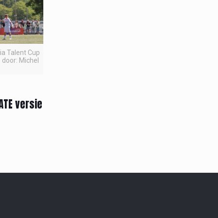
pia Talent Cup
 door: Michel
ATE versie