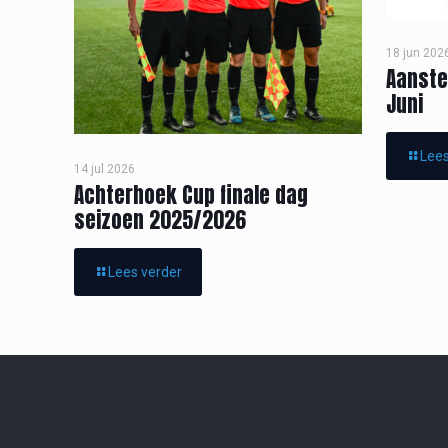
18 jun 202
Aanste
Juni
Lees
14 jul 2026
Achterhoek Cup finale dag
seizoen 2025/2026
Lees verder