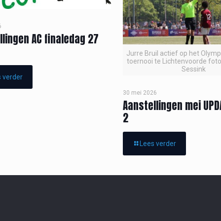
6
llingen AC finaledag 27
Jurre Bruil actief op het Olym
toernooi te Lichtenvoorde foto
Sessink
 verder
30 mei 2026
Aanstellingen mei UPD
2
Lees verder