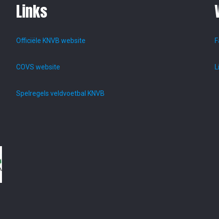
Links
Officiële KNVB website
F
COVS website
L
Spelregels veldvoetbal KNVB