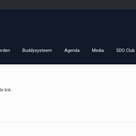
orden
Buddysysteem
Agenda
Media
SDO Club 
e link.