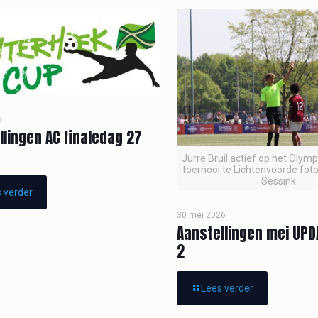
6
llingen AC finaledag 27
Jurre Bruil actief op het Olym
toernooi te Lichtenvoorde foto
Sessink
 verder
30 mei 2026
Aanstellingen mei UPD
2
Lees verder