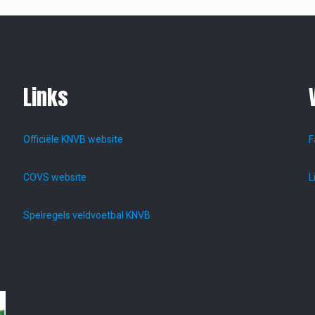
Links
Officiële KNVB website
F
COVS website
L
Spelregels veldvoetbal KNVB