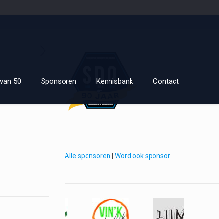
van 50
Sponsoren
Kennisbank
Contact
Alle sponsoren
|
Word ook sponsor