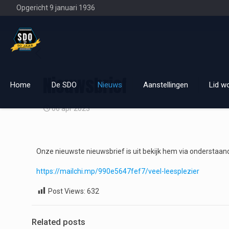
Opgericht 9 januari 1936
Nieuwsbrief
Home
De SDO
Nieuws
Aanstellingen
Lid w
06 apr 2023
Onze nieuwste nieuwsbrief is uit bekijk hem via onderstaand
https://mailchi.mp/990e5647fef7/veel-leesplezier
Post Views:
632
Related posts