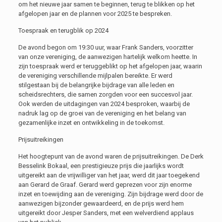
om het nieuwe jaar samen te beginnen, terug te blikken op het
afgelopen jaar en de plannen voor 2025 te bespreken.
Toespraak en terugblik op 2024
De avond begon om 19:30 uur, waar Frank Sanders, voorzitter
van onze vereniging, de aanwezigen hartelijk welkom heette. In
zijn toespraak werd er teruggeblikt op het afgelopen jaar, waarin
de vereniging verschillende mijlpalen bereikte. Er werd
stilgestaan bij de belangrijke bijdrage van alle leden en
scheidsrechters, die samen zorgden voor een succesvol jaar.
Ook werden de uitdagingen van 2024 besproken, waarbij de
nadruk lag op de groei van de vereniging en het belang van
gezamenlijke inzet en ontwikkeling in de toekomst.
Prijsuitreikingen
Het hoogtepunt van de avond waren de prijsuitreikingen. De Derk
Besselink Bokaal, een prestigieuze prijs die jaarlijks wordt
uitgereikt aan de vrijwilliger van het jaar, werd dit jaar toegekend
aan Gerard de Graaf. Gerard werd geprezen voor zijn enorme
inzet en toewijding aan de vereniging. Zijn bijdrage werd door de
aanwezigen bijzonder gewaardeerd, en de prijs werd hem
uitgereikt door Jesper Sanders, met een welverdiend applaus