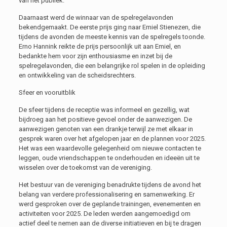
van het publiek.
Daarnaast werd de winnaar van de spelregelavonden
bekendgemaakt. De eerste prijs ging naar Emiel Stienezen, die
tijdens de avonden de meeste kennis van de spelregels toonde.
Erno Hannink reikte de prijs persoonlijk uit aan Emiel, en
bedankte hem voor zijn enthousiasme en inzet bij de
spelregelavonden, die een belangrijke rol spelen in de opleiding
en ontwikkeling van de scheidsrechters.
Sfeer en vooruitblik
De sfeer tijdens de receptie was informeel en gezellig, wat
bijdroeg aan het positieve gevoel onder de aanwezigen. De
aanwezigen genoten van een drankje terwijl ze met elkaar in
gesprek waren over het afgelopen jaar en de plannen voor 2025.
Het was een waardevolle gelegenheid om nieuwe contacten te
leggen, oude vriendschappen te onderhouden en ideeën uit te
wisselen over de toekomst van de vereniging.
Het bestuur van de vereniging benadrukte tijdens de avond het
belang van verdere professionalisering en samenwerking. Er
werd gesproken over de geplande trainingen, evenementen en
activiteiten voor 2025. De leden werden aangemoedigd om
actief deel te nemen aan de diverse initiatieven en bij te dragen