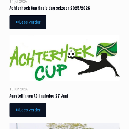
14 jul 2026
Achterhoek Cup finale dag seizoen 2025/2026
Lees verder
18 jun 2026
Aanstellingen AC finaledag 27 Juni
Lees verder