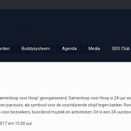
amenloop voor Hoop 2017
orden
Buddysysteem
Agenda
Media
SDO Club 
an ‘Samenloop voor Hoop’ georganiseerd. Samenloop voor Hoop is 24 uur 
een parcours, als symbool voor de voortdurende strijd tegen kanker. R
oor bezoekers, boordevol muziek en activiteiten. Dit is een 24-uursloo
 2017 om 15.00 uur.