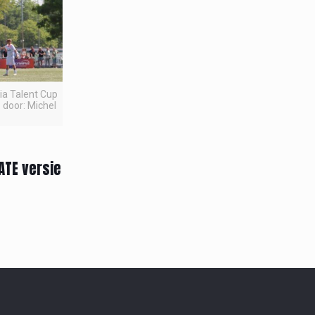
pia Talent Cup
 door: Michel
ATE versie