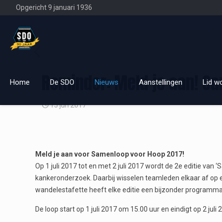
Opgericht 9 januari 1936
Reminder: Meld je aan! S
Home
De SDO
Nieuws
Aanstellingen
Lid w
15 jun 2017
Meld je aan voor Samenloop voor Hoop 2017!
Op 1 juli 2017 tot en met 2 juli 2017 wordt de 2e editie v
kankeronderzoek. Daarbij wisselen teamleden elkaar af op 
wandelestafette heeft elke editie een bijzonder programma v
De loop start op 1 juli 2017 om 15.00 uur en eindigt op 2 juli