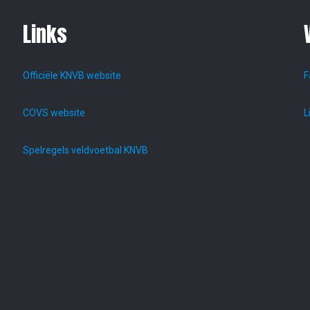
Links
Officiële KNVB website
F
COVS website
L
Spelregels veldvoetbal KNVB