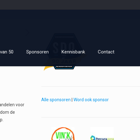
van 50
Sponsoren
Kennisbank
Contact
Alle sponsoren
|
Word ook sponsor
wandelen voor
ondom de
p.