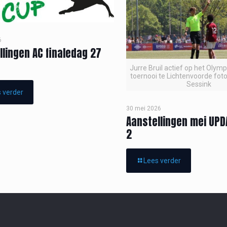
6
llingen AC finaledag 27
Jurre Bruil actief op het Olym
toernooi te Lichtenvoorde foto
Sessink
 verder
30 mei 2026
Aanstellingen mei UPD
2
Lees verder