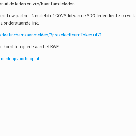
uit de leden en zijn/haar familieleden.
met uw partner, familielid of COVS-lid van de SDO. Ieder dient zich wel 
ia onderstaande link:
and/doetinchem/aanmelden/?preselectteamToken=471
dit komt ten goede aan het KWF.
menloopvoorhoop.nl
.