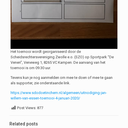
Het toernooi wordt georganiseerd door de
Scheidsrechtersvereniging Zwolle e.o. (SZO) op Sportpark “De
Venen”, Veneweg 1, 8265 VC Kampen. De aanvang van het
toernooi is om 09.30 uur.
Tevens kun je nog aanmelden om mee te doen of mee te gaan
als supporter, zie onderstaande link.
https://www.sdodoetinchem.nl/algemeen/uitnodiging-jan-
willem-van-essen-toernooi-4-januari-2020/
Post Views:
877
Related posts