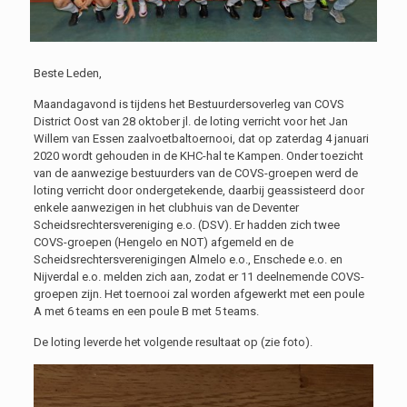
Beste Leden,
Maandagavond is tijdens het Bestuurdersoverleg van COVS
District Oost van 28 oktober jl. de loting verricht voor het Jan
Willem van Essen zaalvoetbaltoernooi, dat op zaterdag 4 januari
2020 wordt gehouden in de KHC-hal te Kampen. Onder toezicht
van de aanwezige bestuurders van de COVS-groepen werd de
loting verricht door ondergetekende, daarbij geassisteerd door
enkele aanwezigen in het clubhuis van de Deventer
Scheidsrechtersvereniging e.o. (DSV). Er hadden zich twee
COVS-groepen (Hengelo en NOT) afgemeld en de
Scheidsrechtersverenigingen Almelo e.o., Enschede e.o. en
Nijverdal e.o. melden zich aan, zodat er 11 deelnemende COVS-
groepen zijn. Het toernooi zal worden afgewerkt met een poule
A met 6 teams en een poule B met 5 teams.
De loting leverde het volgende resultaat op (zie foto).