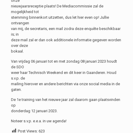
onze
nieuwjaarsreceptie plaats! De Mediacommissie zal de
mogelijkheid tot
stemming binnenkort uitzetten, dus let hier even op! Jullie
ontvangen
van mij, de secretaris, een mail zodra deze enquête beschikbaar
is; in
deze mail zal er dan ook additionele informatie gegeven worden
over deze
bokaal.
Van vrijdag 06 januari tot en met zondag 08 januari 2023 houdt
de SDO
weer haar Technisch Weekend en dit keer in Gaanderen. Houd
s.v.p. de
mailing hierover en andere berichten via onze social media in de
gaten.
De 1e training van het nieuwe jaar zal daarom gaan plaatsvinden
op
donderdag 12 januari 2023.
Noteer s.v.p. e.e.a. in uw agenda!
Post Views:
623