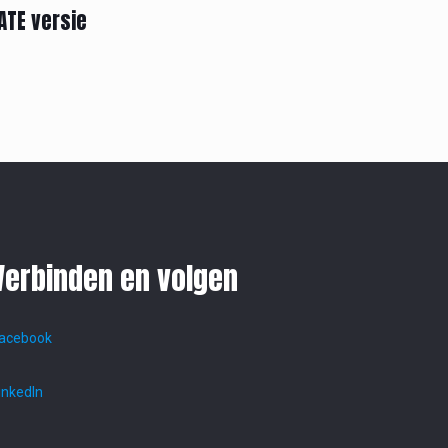
ATE versie
Verbinden en volgen
acebook
inkedIn