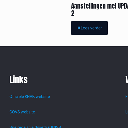
Aanstellingen mei UPD
2
Lees verder
Links
Officiële KNVB website
F
COVS website
L
Spelregels veldvoetbal KNVB