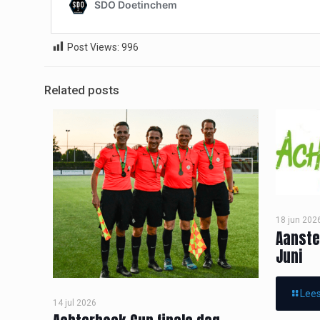
Post Views:
996
Related posts
18 jun 202
Aanste
Juni
Lees
14 jul 2026