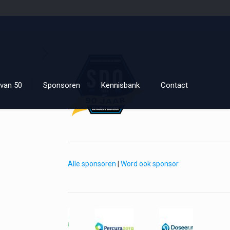
van 50
Sponsoren
Kennisbank
Contact
Alle sponsoren
|
Word ook sponsor