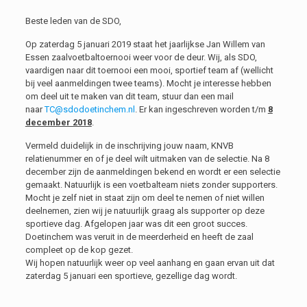
Beste leden van de SDO,
Op zaterdag 5 januari 2019 staat het jaarlijkse Jan Willem van
Essen zaalvoetbaltoernooi weer voor de deur. Wij, als SDO,
vaardigen naar dit toernooi een mooi, sportief team af (wellicht
bij veel aanmeldingen twee teams). Mocht je interesse hebben
om deel uit te maken van dit team, stuur dan een mail
naar
TC@sdodoetinchem.nl
. Er kan ingeschreven worden t/m
8
december 2018
.
Vermeld duidelijk in de inschrijving jouw naam, KNVB
relatienummer en of je deel wilt uitmaken van de selectie. Na 8
december zijn de aanmeldingen bekend en wordt er een selectie
gemaakt. Natuurlijk is een voetbalteam niets zonder supporters.
Mocht je zelf niet in staat zijn om deel te nemen of niet willen
deelnemen, zien wij je natuurlijk graag als supporter op deze
sportieve dag. Afgelopen jaar was dit een groot succes.
Doetinchem was veruit in de meerderheid en heeft de zaal
compleet op de kop gezet.
Wij hopen natuurlijk weer op veel aanhang en gaan ervan uit dat
zaterdag 5 januari een sportieve, gezellige dag wordt.