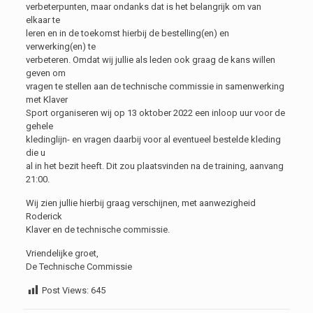
verbeterpunten, maar ondanks dat is het belangrijk om van
elkaar te
leren en in de toekomst hierbij de bestelling(en) en
verwerking(en) te
verbeteren. Omdat wij jullie als leden ook graag de kans willen
geven om
vragen te stellen aan de technische commissie in samenwerking
met Klaver
Sport organiseren wij op 13 oktober 2022 een inloop uur voor de
gehele
kledinglijn- en vragen daarbij voor al eventueel bestelde kleding
die u
al in het bezit heeft. Dit zou plaatsvinden na de training, aanvang
21:00.
Wij zien jullie hierbij graag verschijnen, met aanwezigheid
Roderick
Klaver en de technische commissie.
Vriendelijke groet,
De Technische Commissie
Post Views:
645