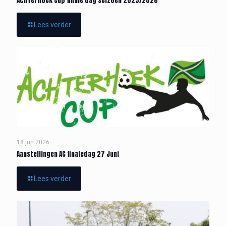
Achterhoek Cup finale dag seizoen 2025/2026
Lees verder
18 jun 2026
Aanstellingen AC finaledag 27 Juni
Lees verder