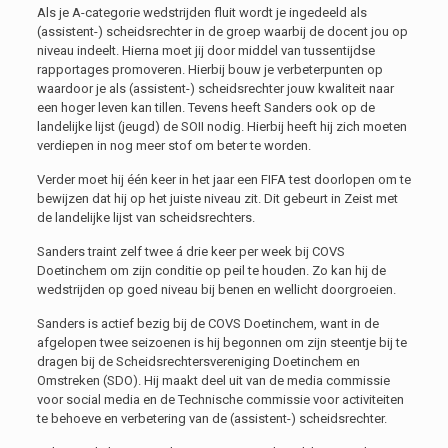
Als je A-categorie wedstrijden fluit wordt je ingedeeld als
(assistent-) scheidsrechter in de groep waarbij de docent jou op
niveau indeelt. Hierna moet jij door middel van tussentijdse
rapportages promoveren. Hierbij bouw je verbeterpunten op
waardoor je als (assistent-) scheidsrechter jouw kwaliteit naar
een hoger leven kan tillen. Tevens heeft Sanders ook op de
landelijke lijst (jeugd) de SOII nodig. Hierbij heeft hij zich moeten
verdiepen in nog meer stof om beter te worden.
Verder moet hij één keer in het jaar een FIFA test doorlopen om te
bewijzen dat hij op het juiste niveau zit. Dit gebeurt in Zeist met
de landelijke lijst van scheidsrechters.
Sanders traint zelf twee á drie keer per week bij COVS
Doetinchem om zijn conditie op peil te houden. Zo kan hij de
wedstrijden op goed niveau bij benen en wellicht doorgroeien.
Sanders is actief bezig bij de COVS Doetinchem, want in de
afgelopen twee seizoenen is hij begonnen om zijn steentje bij te
dragen bij de Scheidsrechtersvereniging Doetinchem en
Omstreken (SDO). Hij maakt deel uit van de media commissie
voor social media en de Technische commissie voor activiteiten
te behoeve en verbetering van de (assistent-) scheidsrechter.