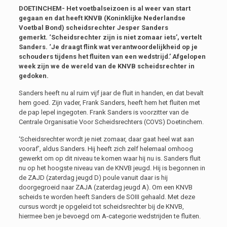
DOETINCHEM- Het voetbalseizoen is al weer van start
gegaan en dat heeft KNVB (Koninklijke Nederlandse
Voetbal Bond) scheidsrechter Jesper Sanders
gemerkt. ‘Scheidsrechter zijn is niet zomaar iets’, vertelt
Sanders. ‘Je draagt flink wat verantwoordelijkheid op je
schouders tijdens het fluiten van een wedstrijd.’ Afgelopen
week zijn we de wereld van de KNVB scheidsrechter in
gedoken.
Sanders heeft nu al ruim vijf jaar de fluit in handen, en dat bevalt
hem goed. Zijn vader, Frank Sanders, heeft hem het fluiten met
de pap lepel ingegoten. Frank Sanders is voorzitter van de
Centrale Organisatie Voor Scheidsrechters (COVS) Doetinchem.
‘Scheidsrechter wordt je niet zomaar, daar gaat heel wat aan
vooraf’, aldus Sanders. Hij heeft zich zelf helemaal omhoog
gewerkt om op dit niveau te komen waar hij nu is. Sanders fluit
nu op het hoogste niveau van de KNVB jeugd. Hij is begonnen in
de ZAJD (zaterdag jeugd D) poule vanuit daar is hij
doorgegroeid naar ZAJA (zaterdag jeugd A). Om een KNVB
scheids te worden heeft Sanders de SOIII gehaald. Met deze
cursus wordt je opgeleid tot scheidsrechter bij de KNVB,
hiermee ben je bevoegd om A-categorie wedstrijden te fluiten.