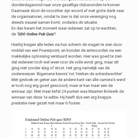
donderdagavond naar onze gezellige clubavonden te komen.
Daarnaast sloot de voorzitter zijn woord af met grote dank naar
de organisatoren, omdat te zien is dat onze vereniging nog
steeds visueel samen komt, ondanks de situatie.
En dan kwam het moment waar iedereen zat op te wachten,
de
‘SDO Online Pub Quiz’
!
Hierbij kregen alle leden via hun scherm de vragen te zien door
middel van een Powerpoint, en konden de antwoorden via een
makkelijke oplossing verstuurd worden. Hier was goed te zien
dat iedereen toch wel weer voor de volle winst ging, maar dit
ging niet zonder slag of stoot. Het ging namelijk van de
onderwerpen ‘Algemene kennis’ tot ‘Herken de scheidsrechter’.
Met gevloek en getier aan de andere kant van alle camera’s werd
er toch nog erg goed gescoord, maar er kan maar een de
winnaar zijn. Met maar liefst 24 punten was Maarten Bolwerk de
winnaar van deze 1e editie. Hij heeft dus een erg knappe
prestatie neer gezet met maar 6 fouten.