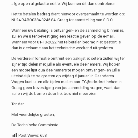
afgelopen afgelastte editie. Wij kunnen dit dan controleren.
Het te betalen bedrag dient hiervoor overgemaakt te worden op:
NL24 RABO0384 3245 84. Graag tenaamstelling van S.D.O.
Wanneer uw betaling is ontvangen- en de aanmelding binnen is,
zullen we u ter bevestiging een reactie geven op de e-mail.
Wanneer voor 01-10-2022 het te betalen bedrag niet gestort is
dan is deelname aan het technische weekend uitgesloten.
De verdere informatie omtrent een paklijst et cetera zullen wij ter
zijner tijd delen met jullie als eventuele deelnemers. Wij hopen
een mooie lijst qua deelnemers te mogen ontvangen- en jullie
uiteindelijk te be groeten op vrijdag 6 januari in Gaanderen.
Vragen kunt u ten alle tijden mailen aan: TC@sdodoetinchem.nl .
Graag geen bevestiging van jou aanmelding vragen, want dan
zullen wij de bomen door het bos niet meer zien.
Tot dan!
Met vriendelijke groeten,
De Technische Commissie
Post Views:
658