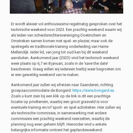
Er wordt alweer vol enthousiasme regelmatig gesproken over het
technische weekend voor 2023. Een prachtig weekend waarin wij
als leden van scheidsrechtersvereniging Doetinchem en
Omstreken samen komen met spel- en plezier, maar ook de
spelregels en traditionele training onderleiding van Harrie
Mellendijk. Ieder lid, van jong tot oud kan bij dit weekend
aansluiten. Aankomend jaar (2023) vind het technisch weekend
weer plaats op 6,7 en 8 januari, zoals in de ‘save the date’
beschreven. Graag willen wij iedereen hierbij weer begroeten om
er een geweldig weekend van te maken.
Aankomend jaar zullen wij afreizen naar Gaanderen, richting
groepsaccommodatie de Bongerd:
https://www.bongerd.eu
.
Zoals u kunt zien bij een klik op de link is dit een prachtige
locatie op privéterrein, waarbij een groot grasveld is voor
eventuele training-en/of sport- en spel activiteiten. Hier zullen wij
als technische commissie, in samenwerking met andere
commissies een prachtig weekend neerzetten, waarbij de
planning nog even geheim blijft. Hieronder vind u enkele
belangrijke informatie omtrent het geplandeweekend: