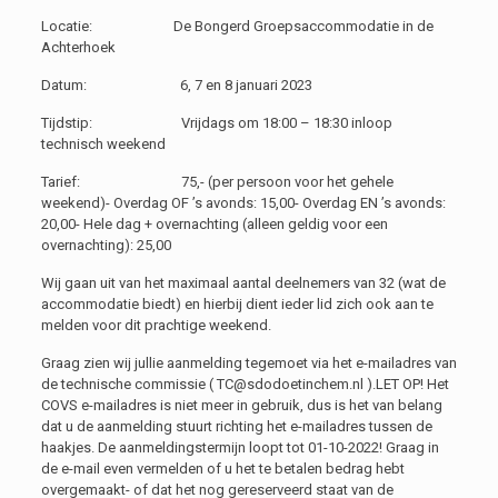
Locatie: De Bongerd Groepsaccommodatie in de
Achterhoek
Datum: 6, 7 en 8 januari 2023
Tijdstip: Vrijdags om 18:00 – 18:30 inloop
technisch weekend
Tarief: 75,- (per persoon voor het gehele
weekend)- Overdag OF ’s avonds: 15,00- Overdag EN ’s avonds:
20,00- Hele dag + overnachting (alleen geldig voor een
overnachting): 25,00
Wij gaan uit van het maximaal aantal deelnemers van 32 (wat de
accommodatie biedt) en hierbij dient ieder lid zich ook aan te
melden voor dit prachtige weekend.
Graag zien wij jullie aanmelding tegemoet via het e-mailadres van
de technische commissie ( TC@sdodoetinchem.nl ).LET OP! Het
COVS e-mailadres is niet meer in gebruik, dus is het van belang
dat u de aanmelding stuurt richting het e-mailadres tussen de
haakjes. De aanmeldingstermijn loopt tot 01-10-2022! Graag in
de e-mail even vermelden of u het te betalen bedrag hebt
overgemaakt- of dat het nog gereserveerd staat van de