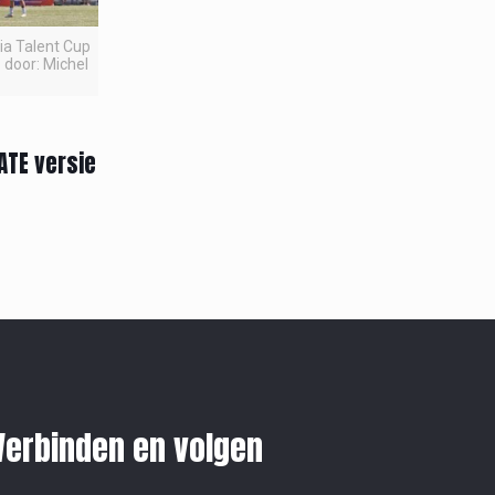
pia Talent Cup
 door: Michel
ATE versie
Verbinden en volgen