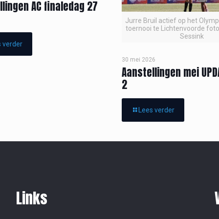
llingen AC finaledag 27
Jurre Bruil actief op het Olym
toernooi te Lichtenvoorde foto
Sessink
 verder
30 mei 2026
Aanstellingen mei UPD
2
Lees verder
Links