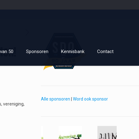
ten!
van 50
Sponsoren
Kennisbank
Contact
Alle sponsoren
|
Word ook sponsor
, vereniging,