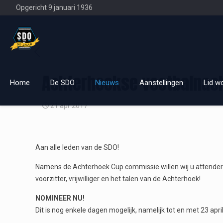
Opgericht 9 januari 1936
Achterhoekse voetbalnach
Home
De SDO
Nieuws
Aanstellingen
Lid w
21 apr 2017
Aan alle leden van de SDO!
Namens de Achterhoek Cup commissie willen wij u attendere
voorzitter, vrijwilliger en het talen van de Achterhoek!
NOMINEER NU!
Dit is nog enkele dagen mogelijk, namelijk tot en met 23 a