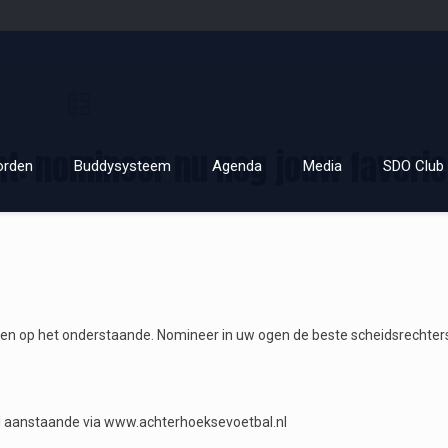
t: nomineer nu nog jouw favorie
orden
Buddysysteem
Agenda
Media
SDO Club 
n op het onderstaande. Nomineer in uw ogen de beste scheidsrechters
pril aanstaande via www.achterhoeksevoetbal.nl