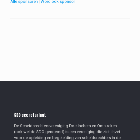
Alle sponsoren
|
Word ook sponsor
SDO secretariaat
De Scheidsrechtersvereniging Doetinchem en Omstreken
(ook wel de SDO genoemd) is een vereniging die zich inzet
voor de opleiding en begeleiding van scheidsrechters in de