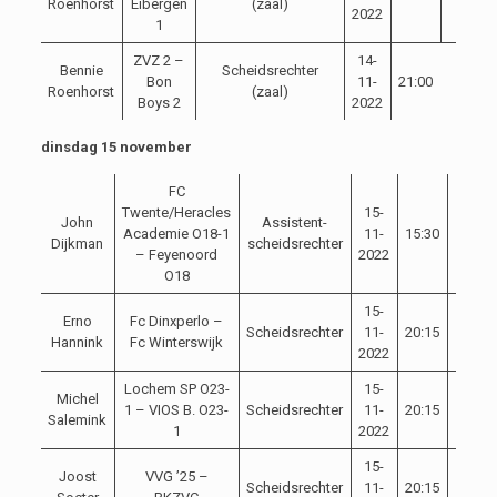
Roenhorst
Eibergen
(zaal)
2022
1
ZVZ 2 –
14-
Bennie
Scheidsrechter
Bon
11-
21:00
Roenhorst
(zaal)
Boys 2
2022
dinsdag 15 november
FC
Twente/Heracles
15-
John
Assistent-
Academie O18-1
11-
15:30
Dijkman
scheidsrechter
– Feyenoord
2022
O18
15-
Erno
Fc Dinxperlo –
Scheidsrechter
11-
20:15
Hannink
Fc Winterswijk
2022
Lochem SP O23-
15-
Michel
1 – VIOS B. O23-
Scheidsrechter
11-
20:15
Salemink
1
2022
15-
Joost
VVG ’25 –
Scheidsrechter
11-
20:15