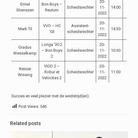
20-
Emiel
Bon Boys –
Scheidsrechter
11-
14:00
Stienezen
Reutum
2022
20-
VVO – HC
Assistent-
Mark Til
11-
14:30
’03
scheidsrechter
2022
Longa ’30 2
20-
Gradus
– Bon Boys
Scheidsrechter
11-
10:30
Wesselkamp
2
2022
VIOD 2 –
20-
Reinier
Robur et
Scheidsrechter
11-
11:00
Wissing
Velocitas 2
2022
Succes en veel plezier met de wedstrijd(en).
Post Views:
546
Related posts