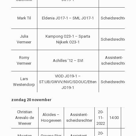
20
1
Mark Til
Eldenia JO17-1 – SML JO17-1
Scheidsrechter
1
20
1
Julia
Kampong O23-1 – Sparta
Scheidsrechter
1
Vermeer
Nijkerk O23-1
20
1
Romy
Assistent-
Achilles ’12 – SVI
1
Vermeer
scheidsrechter
20
VIOD JO19-1 –
1
Lars
ST:UB/GWVV/NVC/SDOUC/Etten
Scheidsrechter
1
Westendorp
JO19-1
20
zondag 20 november
Christian
20-
Alcides –
Assistent-
Arevalo de
11-
14:00
Hoogeveen
scheidsrechter
Weever
2022
20-
Maarten
Groene Ster
Assistent-