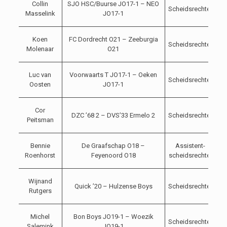
Collin
SJO HSC/Buurse JO17-1 – NEO
Scheidsrechter
1
Masselink
JO17-1
20
1
Koen
FC Dordrecht O21 – Zeeburgia
Scheidsrechter
1
Molenaar
O21
20
1
Luc van
Voorwaarts T JO17-1 – Oeken
Scheidsrechter
1
Oosten
JO17-1
20
1
Cor
DZC ’68 2 – DVS’33 Ermelo 2
Scheidsrechter
1
Peitsman
20
1
Bennie
De Graafschap O18 –
Assistent-
1
Roenhorst
Feyenoord O18
scheidsrechter
20
1
Wijnand
Quick ’20 – Hulzense Boys
Scheidsrechter
1
Rutgers
20
1
Michel
Bon Boys JO19-1 – Woezik
Scheidsrechter
1
Salemink
JO19-1