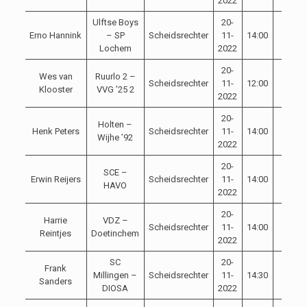
2022
Ulftse Boys
20-
Erno Hannink
– SP
Scheidsrechter
11-
14:00
Lochem
2022
20-
Wes van
Ruurlo 2 –
Scheidsrechter
11-
12:00
Klooster
VVG ’25 2
2022
20-
Holten –
Henk Peters
Scheidsrechter
11-
14:00
Wijhe ’92
2022
20-
SCE –
Erwin Reijers
Scheidsrechter
11-
14:00
HAVO
2022
20-
Harrie
VDZ –
Scheidsrechter
11-
14:00
Reintjes
Doetinchem
2022
SC
20-
Frank
Millingen –
Scheidsrechter
11-
14:30
Sanders
DIOSA
2022