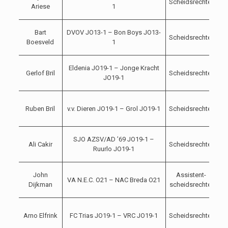
Scheidsrechter
1
Ariese
1
20
1
Bart
DVOV JO13-1 – Bon Boys JO13-
Scheidsrechter
1
Boesveld
1
20
1
Eldenia JO19-1 – Jonge Kracht
Gerlof Bril
Scheidsrechter
1
JO19-1
20
1
Ruben Bril
v.v. Dieren JO19-1 – Grol JO19-1
Scheidsrechter
1
20
1
SJO AZSV/AD ’69 JO19-1 –
Ali Cakir
Scheidsrechter
1
Ruurlo JO19-1
20
1
John
Assistent-
VA N.E.C. O21 – NAC Breda O21
1
Dijkman
scheidsrechter
20
1
Arno Elfrink
FC Trias JO19-1 – VRC JO19-1
Scheidsrechter
1
20