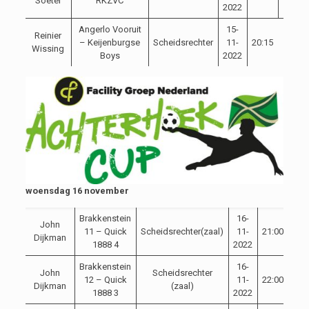
Soeter
RKZVC
2022
Angerlo Vooruit
15-
Reinier
– Keijenburgse
Scheidsrechter
11-
20:15
Wissing
Boys
2022
woensdag 16 november
Brakkenstein
16-
John
11 – Quick
Scheidsrechter(zaal)
11-
21:00
Dijkman
1888 4
2022
Brakkenstein
16-
John
Scheidsrechter
12 – Quick
11-
22:00
Dijkman
(zaal)
1888 3
2022