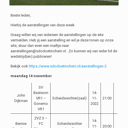
Beste leden,
Hierbij de aanstellingen van deze week.
Graag willen wij van iedereen de aanstellingen op de site
vermelden. Heb jij een aanstelling en wil je deze tonen op onze
site, stuur dan even een mailtje naar:
aanstellingen@sdodoetinchem.nl . Zo kunnen wij van ieder lid de
wedstrijd(en) publiceren!
Bekijk ook
https://www.sdodoetinchem.nl/aanstellingen-2
maandag 14 november
SV
Basteom
14-
John
VR1 –
Scheidsrechter(zaal)
11-
21:00
Dijkman
Gonemo
2022
VR1
ZVZ 3 –
14-
Bennie
FC
Scheidsrechter
11-
20:00