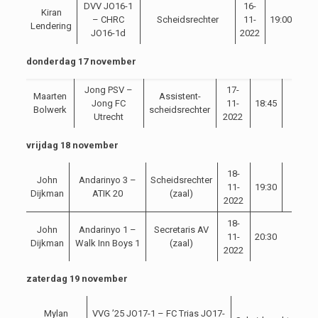
DVV JO16-1
16-
Kiran
– CHRC
Scheidsrechter
11-
19:00
Lendering
JO16-1d
2022
donderdag 17 november
Jong PSV –
17-
Maarten
Assistent-
Jong FC
11-
18:45
Bolwerk
scheidsrechter
Utrecht
2022
vrijdag 18 november
18-
John
Andarinyo 3 –
Scheidsrechter
11-
19:30
Dijkman
ATIK 20
(zaal)
2022
18-
John
Andarinyo 1 –
Secretaris AV
11-
20:30
Dijkman
Walk Inn Boys 1
(zaal)
2022
zaterdag 19 november
1
Mylan
VVG ’25 JO17-1 – FC Trias JO17-