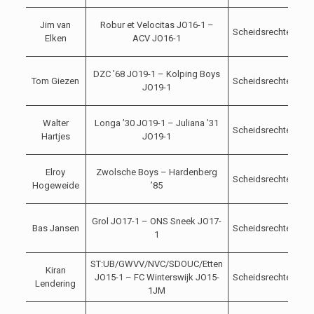
1
Jim van
Robur et Velocitas JO16-1 –
Scheidsrechter
1
Elken
ACV JO16-1
20
1
DZC ’68 JO19-1 – Kolping Boys
Tom Giezen
Scheidsrechter
1
JO19-1
20
1
Walter
Longa ’30 JO19-1 – Juliana ’31
Scheidsrechter
1
Hartjes
JO19-1
20
1
Elroy
Zwolsche Boys – Hardenberg
Scheidsrechter
1
Hogeweide
’85
20
1
Grol JO17-1 – ONS Sneek JO17-
Bas Jansen
Scheidsrechter
1
1
20
ST:UB/GWVV/NVC/SDOUC/Etten
1
Kiran
JO15-1 – FC Winterswijk JO15-
Scheidsrechter
1
Lendering
1JM
20
1