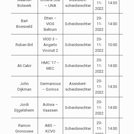
11-
14:30
Bolwerk
– UNA
scheidsrechter
2022
Etten –
20-
Bart
VIOS
Scheidsrechter
11-
14:00
Boesveld
Beltrum
2022
VIOD 3 –
20-
Ruben Bril
Angerlo
Scheidsrechter
11-
10:00
Vooruit 2
2022
20-
HMC ’17 –
Ali Cakir
Scheidsrechter
11-
14:00
MEC
2022
20-
John
Germanicus
Assistent-
11-
14:30
Dijkman
– Gomos
scheidsrechter
2022
20-
Jordi
Activia –
Scheidsrechter
11-
14:00
Eijgelsheim
Vaassen
2022
20-
Ramon
ABS –
Scheidsrechter
11-
14:00
Gronouwe
KCVO