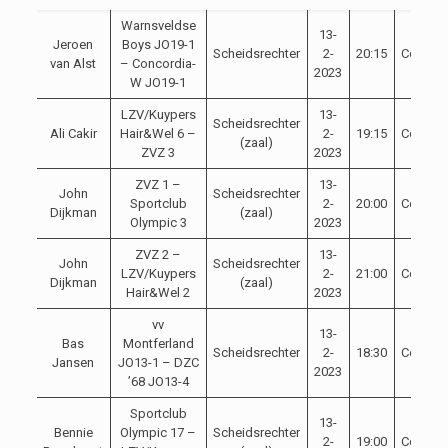
Warnsveldse
13-
Jeroen
Boys JO19-1
Scheidsrechter
2-
20:15
Competi
van Alst
– Concordia-
2023
W JO19-1
LZV/Kuypers
13-
Scheidsrechter
Ali Cakir
Hair&Wel 6 –
2-
19:15
Competi
(zaal)
ZVZ 3
2023
ZVZ 1 –
13-
John
Scheidsrechter
Sportclub
2-
20:00
Competi
Dijkman
(zaal)
Olympic 3
2023
ZVZ 2 –
13-
John
Scheidsrechter
LZV/Kuypers
2-
21:00
Competi
Dijkman
(zaal)
Hair&Wel 2
2023
vv
13-
Bas
Montferland
Scheidsrechter
2-
18:30
Competi
Jansen
JO13-1 – DZC
2023
’68 JO13-4
Sportclub
13-
Bennie
Olympic 17 –
Scheidsrechter
2-
19:00
Competi