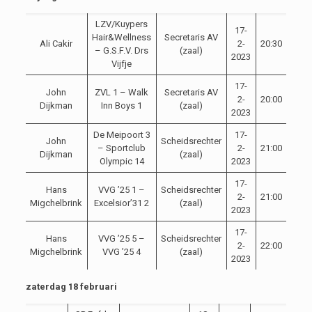
LZV/Kuypers
17-
Hair&Wellness
Secretaris AV
Ali Cakir
2-
20:30
Comp
– G.S.F.V. Drs
(zaal)
2023
Vijfje
17-
John
ZVL 1 – Walk
Secretaris AV
2-
20:00
Comp
Dijkman
Inn Boys 1
(zaal)
2023
De Meipoort 3
17-
John
Scheidsrechter
– Sportclub
2-
21:00
Comp
Dijkman
(zaal)
Olympic 14
2023
17-
Hans
VVG ’25 1 –
Scheidsrechter
2-
21:00
Comp
Migchelbrink
Excelsior’31 2
(zaal)
2023
17-
Hans
VVG ’25 5 –
Scheidsrechter
2-
22:00
Comp
Migchelbrink
VVG ’25 4
(zaal)
2023
zaterdag 18 februari