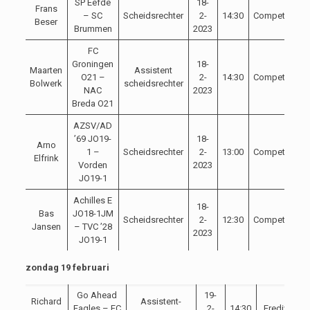
SP Eefde
18-
Frans
– SC
Scheidsrechter
2-
14:30
Competitie
Beser
Brummen
2023
FC
Groningen
18-
Maarten
Assistent
O21 –
2-
14:30
Competitie
Bolwerk
scheidsrechter
NAC
2023
Breda O21
AZSV/AD
’69 JO19-
18-
Arno
1 –
Scheidsrechter
2-
13:00
Competitie
Elfrink
Vorden
2023
JO19-1
Achilles E
18-
Bas
JO18-1JM
Scheidsrechter
2-
12:30
Competitie
Jansen
– TVC ’28
2023
JO19-1
zondag 19 februari
Go Ahead
19-
Richard
Assistent-
Eagles – FC
2-
14:30
Eredivisie