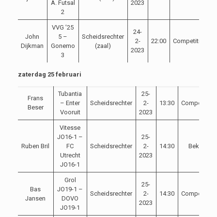
A. Futsal
2023
2
VVG ’25
24-
John
5 –
Scheidsrechter
2-
22:00
Competitie
Dijkman
Gonemo
(zaal)
2023
3
zaterdag 25 februari
Tubantia
25-
Frans
– Enter
Scheidsrechter
2-
13:30
Competitie
Beser
Vooruit
2023
Vitesse
JO16-1 –
25-
Ruben Bril
FC
Scheidsrechter
2-
14:30
Beker
Utrecht
2023
JO16-1
Grol
25-
Bas
JO19-1 –
Scheidsrechter
2-
14:30
Competitie
Jansen
DOVO
2023
JO19-1