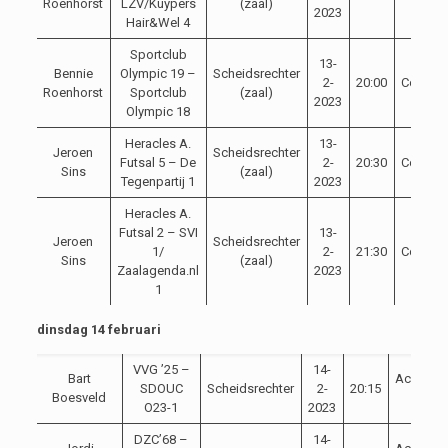
Roenhorst
LZV/Kuypers
(zaal)
2023
Hair&Wel 4
Sportclub
13-
Bennie
Olympic 19 –
Scheidsrechter
2-
20:00
Competi
Roenhorst
Sportclub
(zaal)
2023
Olympic 18
Heracles A.
13-
Jeroen
Scheidsrechter
Futsal 5 – De
2-
20:30
Competi
Sins
(zaal)
Tegenpartij 1
2023
Heracles A.
Futsal 2 – SVI
13-
Jeroen
Scheidsrechter
1/
2-
21:30
Competi
Sins
(zaal)
Zaalagenda.nl
2023
1
dinsdag 14 februari
VVG ’25 –
14-
Bart
Achterh
SDOUC
Scheidsrechter
2-
20:15
Boesveld
Cup
O23-1
2023
DZC’68 –
14-