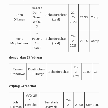
Gazelle
De 1 –
22-
John
Scheidsrechter
Groen
2-
21:30
Competitie
Dijkman
(zaal)
Wit’62
2023
3
’t
22-
Hans
Peeske
Scheidsrechter
2-
21:15
Competitie
Migchelbrink
1 –
(zaal)
2023
DGA 1
donderdag 23 februari
23-
Ramon
Doetinchem
Scheidsrechter
2-
20:00
Competiti
Gronouwe
– FC Bergh
2023
vrijdag 24 februari
VVG ’25
1 –
24-
John
Secretaris
Heracles
2-
21:00
Competitie
Dijkman
AV(zaal)