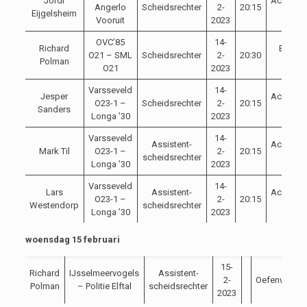
Jordi
Achterh
Angerlo
Scheidsrechter
2-
20:15
Eijgelsheim
Cup
Vooruit
2023
OVC’85
14-
Richard
Belton
O21 – SML
Scheidsrechter
2-
20:30
Polman
Cup
O21
2023
Varsseveld
14-
Jesper
Achterh
O23-1 –
Scheidsrechter
2-
20:15
Sanders
Cup
Longa ’30
2023
Varsseveld
14-
Assistent-
Achterh
Mark Til
O23-1 –
2-
20:15
scheidsrechter
Cup
Longa ’30
2023
Varsseveld
14-
Lars
Assistent-
Achterh
O23-1 –
2-
20:15
Westendorp
scheidsrechter
Cup
Longa ’30
2023
woensdag 15 februari
15-
Richard
IJsselmeervogels
Assistent-
2-
Oefenwedstr
Polman
– Politie Elftal
scheidsrechter
2023