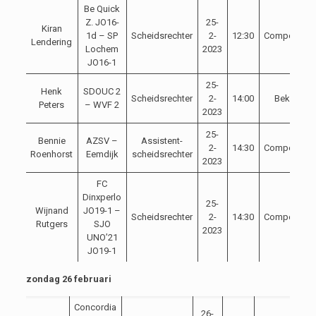
Be Quick
Z. JO16-
25-
Kiran
1d – SP
Scheidsrechter
2-
12:30
Competitie
Lendering
Lochem
2023
JO16-1
25-
Henk
SDOUC 2
Scheidsrechter
2-
14:00
Beker
Peters
– WVF 2
2023
25-
Bennie
AZSV –
Assistent-
2-
14:30
Competitie
Roenhorst
Eemdijk
scheidsrechter
2023
FC
Dinxperlo
25-
Wijnand
JO19-1 –
Scheidsrechter
2-
14:30
Competitie
Rutgers
SJO
2023
UNO’21
JO19-1
zondag 26 februari
Concordia
26-