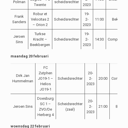
Polman
scheidsrechter
Twente
2023
Robur et
19-
Frank
Velocitas 2
Scheidsrechter
2-
11:00
Beker
Sanders
– Orion 2
2023
Turkse
19-
Jeroen
Kracht –
Scheidsrechter
2-
14:30
Competitie
Sins
Beekbergen
2023
maandag 20 februari
FC
Zutphen
20-
Dirk Jan
JO19-1 –
Scheidsrechter
2-
20:00
Competiti
Hummelman
Helios
2023
JO19-1
Doesburg
20-
SC 1 –
Scheidsrechter
Jeroen Sins
2-
21:00
Beker
ZVO/De
(zaal)
2023
Herberg 4
woensdag 22 februari