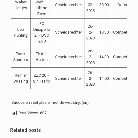
Walter
Wehl –
Scheidsrechter
02-
20:00
Oefen
Hartjes
Ulftse
2023
Boys
FC
26-
Leo
Dinxperlo
Scheidsrechter
2-
10:30
Competitie
Hunting
2 – DVC
2023
’26 3
26-
Frank
TKA –
Scheidsrechter
2-
14:30
Competitie
Sanders
Activia
2023
26-
Reinier
ZZC’20 –
Scheidsrechter
2-
14:00
Competitie
Wissing
SP Haarlo
2023
Succes en veel plezier met de wedstrijd(en).
Post Views:
687
Related posts