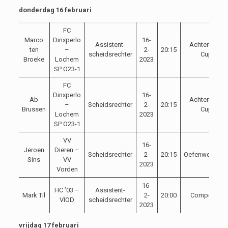
donderdag 16 februari
FC
Marco
Dinxperlo
16-
Assistent-
Achterhoek
ten
–
2-
20:15
scheidsrechter
Cup
Broeke
Lochem
2023
SP O23-1
FC
Dinxperlo
16-
Ab
Achterhoek
–
Scheidsrechter
2-
20:15
Brussen
Cup
Lochem
2023
SP O23-1
VV
16-
Jeroen
Dieren –
Scheidsrechter
2-
20:15
Oefenwedstrij
Sins
VV
2023
Vorden
16-
HC ’03 –
Assistent-
Mark Til
2-
20:00
Competitie
VIOD
scheidsrechter
2023
vrijdag 17 februari