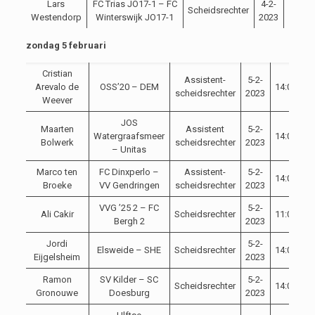
Lars
FC Trias JO17-1 – FC
4-2-
Scheidsrechter
13:00
Westendorp
Winterswijk JO17-1
2023
zondag 5 februari
Cristian
Assistent-
5-2-
Arevalo de
OSS’20 – DEM
14:00
C
scheidsrechter
2023
Weever
JOS
Maarten
Assistent
5-2-
Watergraafsmeer
14:00
C
Bolwerk
scheidsrechter
2023
– Unitas
Marco ten
FC Dinxperlo –
Assistent-
5-2-
14:00
C
Broeke
VV Gendringen
scheidsrechter
2023
VVG ’25 2 – FC
5-2-
Ali Cakir
Scheidsrechter
11:00
C
Bergh 2
2023
Jordi
5-2-
Elsweide – SHE
Scheidsrechter
14:00
C
Eijgelsheim
2023
Ramon
SV Kilder – SC
5-2-
Scheidsrechter
14:00
C
Gronouwe
Doesburg
2023