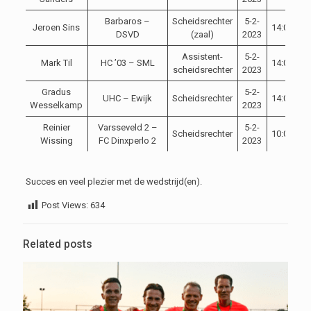
Barbaros –
Scheidsrechter
5-2-
Jeroen Sins
14:00
C
DSVD
(zaal)
2023
Assistent-
5-2-
Mark Til
HC ’03 – SML
14:00
C
scheidsrechter
2023
Gradus
5-2-
UHC – Ewijk
Scheidsrechter
14:00
C
Wesselkamp
2023
Reinier
Varsseveld 2 –
5-2-
Scheidsrechter
10:00
C
Wissing
FC Dinxperlo 2
2023
Succes en veel plezier met de wedstrijd(en).
Post Views:
634
Related posts