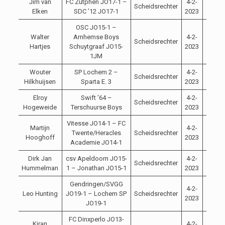
Jim van
FC Zutphen JO17-1 –
4-2-
Scheidsrechter
12:30
Elken
SDC ’12 JO17-1
2023
OSC JO15-1 –
Walter
Arnhemse Boys
4-2-
Scheidsrechter
12:00
Hartjes
Schuytgraaf JO15-
2023
1JM
Wouter
SP Lochem 2 –
4-2-
Scheidsrechter
14:30
Hilkhuijsen
Sparta E. 3
2023
Elroy
Swift ’64 –
4-2-
Scheidsrechter
15:00
Hogeweide
Terschuurse Boys
2023
Vitesse JO14-1 – FC
Martijn
4-2-
Twente/Heracles
Scheidsrechter
12:00
Hooghoff
2023
Academie JO14-1
Dirk Jan
csv Apeldoorn JO15-
4-2-
Scheidsrechter
10:30
Hummelman
1 – Jonathan JO15-1
2023
Gendringen/SVGG
4-2-
Leo Hunting
JO19-1 – Lochem SP
Scheidsrechter
14:30
2023
JO19-1
FC Dinxperlo JO13-
Kiran
4-2-