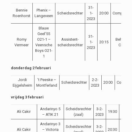
31-
Bennie
Phenix –
Scheidsrechter
1-
20:00
Competitie
Roenhorst
Langeveen
2023
Blauw
Geel’55
31-
Romy
O21-1 –
Assistent-
Beltona
1-
20:15
Vermeer
Veensche
scheidsrechter
Cup
2023
Boys O21-
1
donderdag 2 februari
Jordi
’t Peeske –
2-2-
Scheidsrechter
20:00
Competit
Eijgelsheim
Montferland
2023
vrijdag 3 februari
Andarinyo 5
Scheidsrechter
3-2-
Ali Cakir
19:30
Compe
– ATIK 21
(zaal)
2023
Andarinyo 3
Scheidsrechter
3-2-
Ali Cakir
– Victoria
20:30
Compe