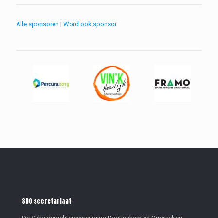
Alle sponsoren
|
Word ook sponsor
SDO secretariaat
De Scheidsrechtersvereniging Doetinchem en Omstreken