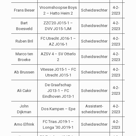
Vroomshoopse Boys
4-2-
Frans Beser
Scheidsrechter
12:00
2 – Hatto Heim 2
2023
Bart
ZZC’20 JO15-1 –
4-2-
Scheidsrechter
10:00
Boesveld
DVV JO15-1JM
2023
FC Utrecht JO16-1 –
4-2-
Ruben Bril
Scheidsrechter
15:00
AZ JO16-1
2023
Marco ten
AZSV 4 – SV Otterlo
4-2-
Scheidsrechter
14:45
Broeke
2
2023
Vitesse JO15-1 – FC
4-2-
Ab Brussen
Scheidsrechter
14:30
Utrecht JO15-1
2023
De Graafschap
4-2-
Ali Cakir
JO13-1 – FC
Scheidsrechter
12:30
2023
Eindhoven JO13-1
John
Assistent-
4-2-
Dos Kampen – Epe
15:00
Dijkman
scheidsrechter
2023
FC Trias JO19-1 –
4-2-
Arno Elfrink
Scheidsrechter
15:15
Longa ’30 JO19-1
2023