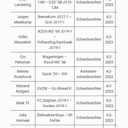
1JM – DZC ’68 JO13-
Scheidsrechter
12:00
Lendering
2023
1JM
Jurgen
Bennekom JO17-1 –
4-2-
Scheidsrechter
13:00
Maatkamp
Grol JO17-1
2023
AZSV/AD ’69 JO19-1
Collin
–
4-2-
Scheidsrechter
12:45
Masselink
Volharding/Sambeek
2023
JO19-1
Cor
Wageningen –
4-2-
Scheidsrechter
14:30
Peitsman
Rood-Wit ’58
2023
Bennie
Assistent-
4-2-
Quick ’20 – SVI
15:00
Roenhorst
scheidsrechter
2023
Wijnand
4-2-
SVZW – Go Ahead K.
Scheidsrechter
14:45
Rutgers
2023
FC Zutphen JO19-1 –
4-2-
Mark Til
Scheidsrechter
12:30
Vorden JO19-1
2023
Julia
Eerbeekse Boys – SP
4-2-
Scheidsrechter
15:00
Vermeer
Eefde
2023