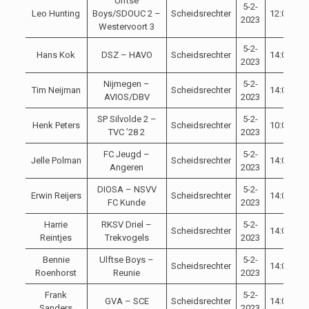
Ulftse
5-2-
Leo Hunting
Boys/SDOUC 2 –
Scheidsrechter
12:00
C
2023
Westervoort 3
5-2-
Hans Kok
DSZ – HAVO
Scheidsrechter
14:00
C
2023
Nijmegen –
5-2-
Tim Neijman
Scheidsrechter
14:00
C
AVIOS/DBV
2023
SP Silvolde 2 –
5-2-
Henk Peters
Scheidsrechter
10:00
C
TVC ’28 2
2023
FC Jeugd –
5-2-
Jelle Polman
Scheidsrechter
14:00
C
Angeren
2023
DIOSA – NSVV
5-2-
Erwin Reijers
Scheidsrechter
14:00
C
FC Kunde
2023
Harrie
RKSV Driel –
5-2-
Scheidsrechter
14:00
C
Reintjes
Trekvogels
2023
Bennie
Ulftse Boys –
5-2-
Scheidsrechter
14:00
C
Roenhorst
Reunie
2023
Frank
5-2-
GVA – SCE
Scheidsrechter
14:00
C
Sanders
2023