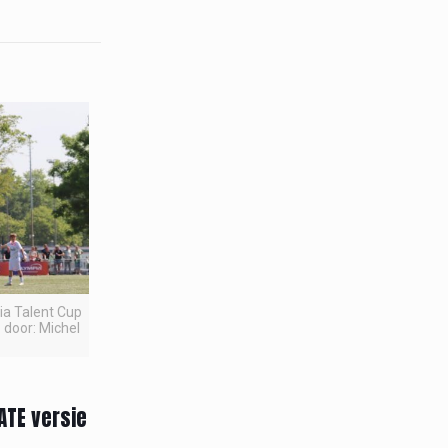
pia Talent Cup
 door: Michel
ATE versie