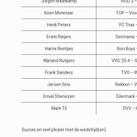
Jurgen Maatkamp
VIOD 3 
Koen Molenaar
TOP – Voo
Henk Peters
FC Trias 
Erwin Reijers
Germania 
Harrie Reintjes
Bon Boys 
Wijnand Rutgers
VVG ’25 4 – S
Frank Sanders
TVO – W.
Jeroen Sins
Rekken – Vi
Emiel Stienezen
Eilermark 
Mark Til
DVV – 
Succes en veel plezier met de wedstrijd(en).