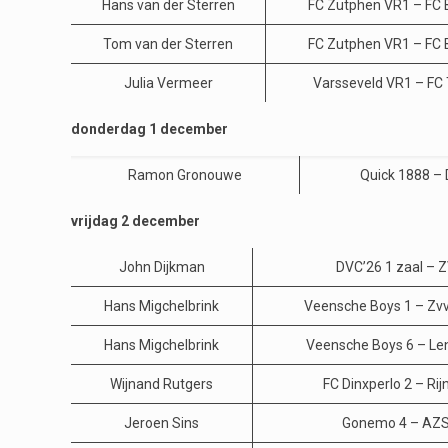
Hans van der Sterren
FC Zutphen VR1 – FC
Tom van der Sterren
FC Zutphen VR1 – FC
Julia Vermeer
Varsseveld VR1 – FC 
donderdag 1 december
Ramon Gronouwe
Quick 1888 –
vrijdag 2 december
John Dijkman
DVC’26 1 zaal – 
Hans Migchelbrink
Veensche Boys 1 – Zv
Hans Migchelbrink
Veensche Boys 6 – Len
Wijnand Rutgers
FC Dinxperlo 2 – Rij
Jeroen Sins
Gonemo 4 – AZS