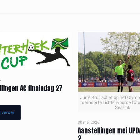
6
llingen AC finaledag 27
Jurre Bruil actief op het Olym
toernooi te Lichtenvoorde foto
Sessink
 verder
30 mei 2026
Aanstellingen mei UPD
2