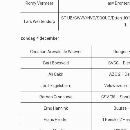
Romy Vermeer
asv Dronte
ST:UB/GWVV/NVC/SDOUC/Etten JO19
Lars Westendorp
1
zondag 4 december
Christian Arevalo de Weever
Dongen –
Bart Boesveld
SVGG – Die
Ali Cakir
AZC 2 – De
Jordi Eijgelsheim
Veluwezoom 
Ramon Gronouwe
GSV ’38 – Spor
Erno Hannink
Buurse –
Frans Heister
’t Peeske 2 – v