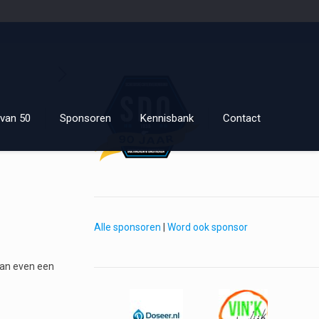
van 50
Sponsoren
Kennisbank
Contact
Alle sponsoren
|
Word ook sponsor
 dan even een