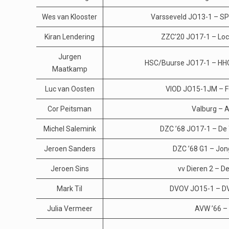
Wes van Klooster
Varsseveld JO13-1 – S
Kiran Lendering
ZZC’20 JO17-1 – Lo
Jurgen
HSC/Buurse JO17-1 – HH
Maatkamp
Luc van Oosten
VIOD JO15-1JM – F
Cor Peitsman
Valburg – 
Michel Salemink
DZC ’68 JO17-1 – De
Jeroen Sanders
DZC ’68 G1 – Jon
Jeroen Sins
vv Dieren 2 – D
Mark Til
DVOV JO15-1 – D
Julia Vermeer
AVW ’66 –