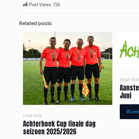
Post Views:
726
Related posts
18 jun 202
Aanste
Juni
Lees
14 jul 2026
Achterhoek Cup finale dag
seizoen 2025/2026