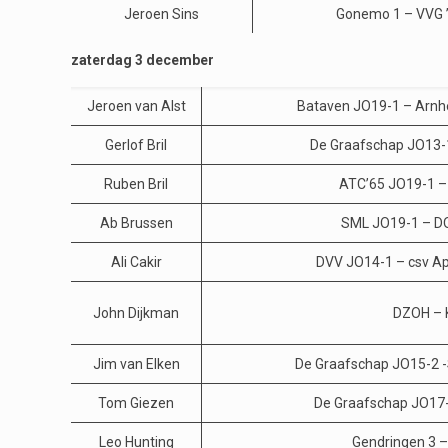
Jeroen Sins
Gonemo 1 – VVG ’
zaterdag 3 december
Jeroen van Alst
Bataven JO19-1 – Arn
Gerlof Bril
De Graafschap JO13-1
Ruben Bril
ATC’65 JO19-1 –
Ab Brussen
SML JO19-1 – D
Ali Cakir
DVV JO14-1 – csv A
John Dijkman
DZOH – 
Jim van Elken
De Graafschap JO15-2 
Tom Giezen
De Graafschap JO17
Leo Hunting
Gendringen 3 – 