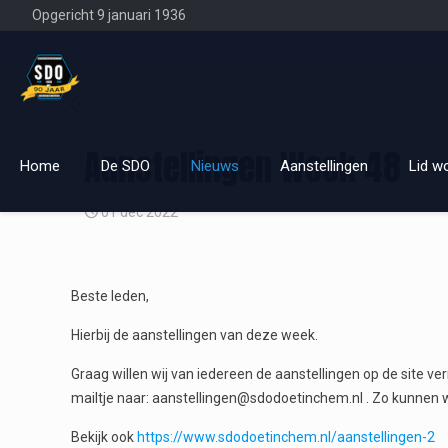
Opgericht 9 januari 1936
Aanstellingen Week 48
Home
De SDO
Nieuws
Aanstellingen
Lid w
01 dec 2022
Beste leden,
Hierbij de aanstellingen van deze week.
Graag willen wij van iedereen de aanstellingen op de site ver
mailtje naar: aanstellingen@sdodoetinchem.nl . Zo kunnen wij
Bekijk ook
https://www.sdodoetinchem.nl/aanstellingen-2