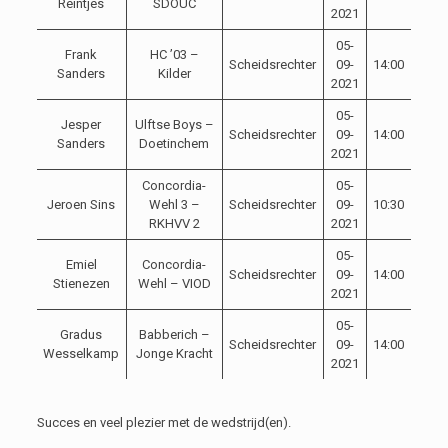
Reintjes
SDOUC
2021
05-
Frank
HC ’03 –
Scheidsrechter
09-
14:00
Sanders
Kilder
2021
05-
Jesper
Ulftse Boys –
Scheidsrechter
09-
14:00
Sanders
Doetinchem
2021
Concordia-
05-
Jeroen Sins
Wehl 3 –
Scheidsrechter
09-
10:30
RKHVV 2
2021
05-
Emiel
Concordia-
Scheidsrechter
09-
14:00
Stienezen
Wehl – VIOD
2021
05-
Gradus
Babberich –
Scheidsrechter
09-
14:00
Wesselkamp
Jonge Kracht
2021
Succes en veel plezier met de wedstrijd(en).