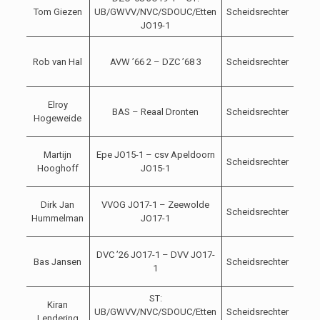
Tom Giezen
UB/GWVV/NVC/SDOUC/Etten
Scheidsrechter
09-
JO19-1
2021
04-
Rob van Hal
AVW ’66 2 – DZC ’68 3
Scheidsrechter
09-
2021
04-
Elroy
BAS – Reaal Dronten
Scheidsrechter
09-
Hogeweide
2021
04-
Martijn
Epe JO15-1 – csv Apeldoorn
Scheidsrechter
09-
Hooghoff
JO15-1
2021
04-
Dirk Jan
VVOG JO17-1 – Zeewolde
Scheidsrechter
09-
Hummelman
JO17-1
2021
04-
DVC ’26 JO17-1 – DVV JO17-
Bas Jansen
Scheidsrechter
09-
1
2021
ST:
04-
Kiran
UB/GWVV/NVC/SDOUC/Etten
Scheidsrechter
09-
Lendering