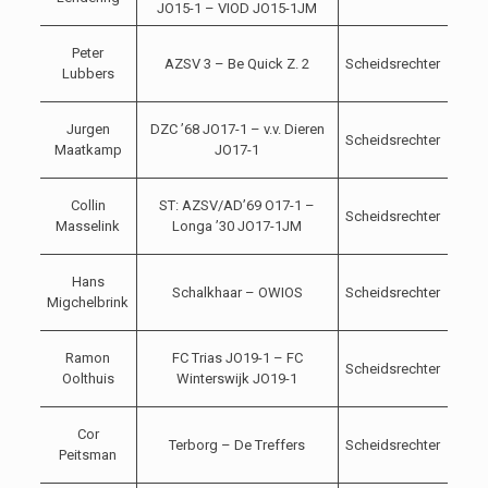
JO15-1 – VIOD JO15-1JM
2021
04-
Peter
AZSV 3 – Be Quick Z. 2
Scheidsrechter
09-
Lubbers
2021
04-
Jurgen
DZC ’68 JO17-1 – v.v. Dieren
Scheidsrechter
09-
Maatkamp
JO17-1
2021
04-
Collin
ST: AZSV/AD’69 O17-1 –
Scheidsrechter
09-
Masselink
Longa ’30 JO17-1JM
2021
04-
Hans
Schalkhaar – OWIOS
Scheidsrechter
09-
Migchelbrink
2021
04-
Ramon
FC Trias JO19-1 – FC
Scheidsrechter
09-
Oolthuis
Winterswijk JO19-1
2021
04-
Cor
Terborg – De Treffers
Scheidsrechter
09-
Peitsman
2021