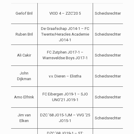
04-
Gerlof Bril
VIOD 4 – ZZC’20 5
Scheidsrechter
09-
2021
De Graafschap JO14-1 – FC
04-
Ruben Bril
Twente/Heracles Academie
Scheidsrechter
09-
JO14-1
2021
04-
FC Zutphen JO17-1 –
Ali Cakir
Scheidsrechter
09-
Warnsveldse Boys JO17-1
2021
04-
John
v.v. Dieren – Elistha
Scheidsrechter
09-
Dijkman
2021
04-
FC Eibergen JO19-1 – SJO
Arno Elfrink
Scheidsrechter
09-
UNO’21 JO19-1
2021
04-
Jim van
DZC ’68 JO15-1JM – VVG ’25
Scheidsrechter
09-
Elken
JO15-1
2021
DZC ’68 JO19-1 – ST:
04-