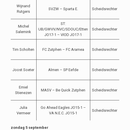
04-
Wijnand
SVZW – Sparta E.
Scheidsrechter
09-
Rutgers
2021
ST:
04-
Michel
UB/GWVV/NVC/SDOUC/Etten
Scheidsrechter
09-
Salemink
JO17-1 – VIOD JO17-1
2021
04-
Tim Scholten
FC Zutphen – FC Aramea
Scheidsrechter
09-
2021
04-
Joost Soeter
Almen – SP Eefde
Scheidsrechter
09-
2021
04-
Emiel
MASV – Be Quick Zutphen
Scheidsrechter
09-
Stienezen
2021
04-
Julia
Go Ahead Eagles JO15-1 –
Scheidsrechter
09-
Vermeer
VA N.E.C. JO15-1
2021
zondag 5 september