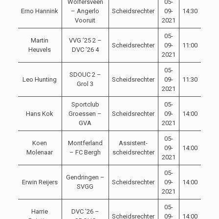
Wolfersveen
05-
Erno Hannink
– Angerlo
Scheidsrechter
09-
14:30
Vooruit
2021
05-
Martin
VVG ’25 2 –
Scheidsrechter
09-
11:00
Heuvels
DVC ’26 4
2021
05-
SDOUC 2 –
Leo Hunting
Scheidsrechter
09-
11:30
Grol 3
2021
Sportclub
05-
Hans Kok
Groessen –
Scheidsrechter
09-
14:00
GVA
2021
05-
Koen
Montferland
Assistent-
09-
14:00
Molenaar
– FC Bergh
scheidsrechter
2021
05-
Gendringen –
Erwin Reijers
Scheidsrechter
09-
14:00
SVGG
2021
05-
Harrie
DVC ’26 –
Scheidsrechter
09-
14:00