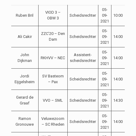
05-
VIOD 3 –
Ruben Bril
Scheidsrechter
09-
10:00
OBW 3
2021
05-
ZZC’20 – Den
Ali Cakir
Scheidsrechter
09-
14:00
Dam
2021
05-
John
Assistent-
RKHVV – NEC
09-
14:00
Dijkman
scheidsrechter
2021
05-
Jordi
SV Basteom
Scheidsrechter
09-
14:00
Eijgelsheim
– Pax
2021
05-
Gerard de
VVO – SML
Scheidsrechter
09-
14:30
Graaf
2021
05-
Ramon
Veluwezoom
Scheidsrechter
09-
14:00
Gronouwe
– SC Rheden
2021