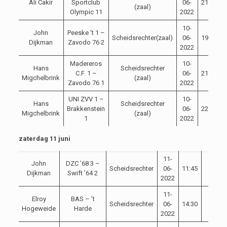
Ali Cakir
Sportclub
06-
21:00
(zaal)
Olympic 11
2022
10-
John
Peeske ’t 1 –
Scheidsrechter(zaal)
06-
19:30
Dijkman
Zavodo 76 2
2022
Madereros
10-
Hans
Scheidsrechter
C.F. 1 –
06-
21:00
Migchelbrink
(zaal)
Zavodo 76 1
2022
UNI ZVV 1 –
10-
Hans
Scheidsrechter
Brakkenstein
06-
22:00
Migchelbrink
(zaal)
1
2022
zaterdag 11 juni
11-
John
DZC ’68 3 –
Scheidsrechter
06-
11:45
Dijkman
Swift ’64 2
2022
11-
Elroy
BAS – ’t
Scheidsrechter
06-
14:30
Hogeweide
Harde
2022