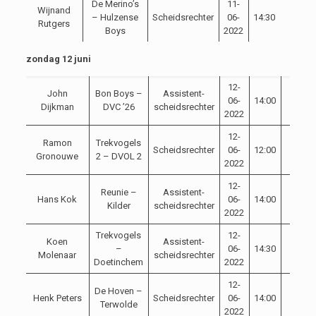
De Merino’s
11-
Wijnand
– Hulzense
Scheidsrechter
06-
14:30
Rutgers
Boys
2022
zondag 12 juni
12-
John
Bon Boys –
Assistent-
06-
14:00
Dijkman
DVC ’26
scheidsrechter
2022
12-
Ramon
Trekvogels
Scheidsrechter
06-
12:00
Gronouwe
2 – DVOL 2
2022
12-
Reunie –
Assistent-
Hans Kok
06-
14:00
Kilder
scheidsrechter
2022
Trekvogels
12-
Koen
Assistent-
–
06-
14:30
Molenaar
scheidsrechter
Doetinchem
2022
12-
De Hoven –
Henk Peters
Scheidsrechter
06-
14:00
Terwolde
2022