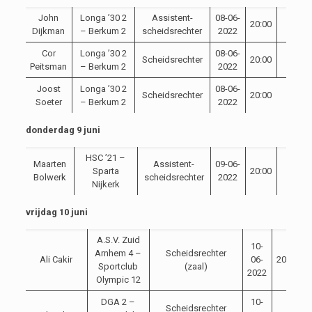
John
Longa ’30 2
Assistent-
08-06-
20:00
Dijkman
– Berkum 2
scheidsrechter
2022
Cor
Longa ’30 2
08-06-
Scheidsrechter
20:00
Peitsman
– Berkum 2
2022
Joost
Longa ’30 2
08-06-
Scheidsrechter
20:00
Soeter
– Berkum 2
2022
donderdag 9 juni
HSC ’21 –
Maarten
Assistent-
09-06-
Sparta
20:00
Bolwerk
scheidsrechter
2022
Nijkerk
vrijdag 10 juni
A.S.V. Zuid
10-
Arnhem 4 –
Scheidsrechter
Ali Cakir
06-
20:00
Sportclub
(zaal)
2022
Olympic 12
DGA 2 –
10-
Scheidsrechter