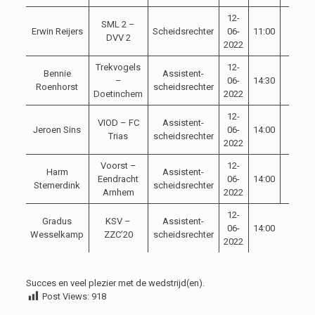
12-
SML 2 –
Erwin Reijers
Scheidsrechter
06-
11:00
DVV 2
2022
Trekvogels
12-
Bennie
Assistent-
–
06-
14:30
Roenhorst
scheidsrechter
Doetinchem
2022
12-
VIOD – FC
Assistent-
Jeroen Sins
06-
14:00
Trias
scheidsrechter
2022
Voorst –
12-
Harm
Assistent-
Eendracht
06-
14:00
Stemerdink
scheidsrechter
Arnhem
2022
12-
Gradus
KSV –
Assistent-
06-
14:00
Wesselkamp
ZZC’20
scheidsrechter
2022
Succes en veel plezier met de wedstrijd(en).
Post Views:
918