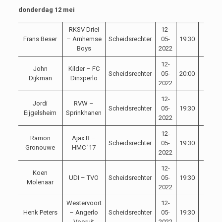
donderdag 12 mei
RKSV Driel
12-
Frans Beser
– Arnhemse
Scheidsrechter
05-
19:30
Boys
2022
12-
John
Kilder – FC
Scheidsrechter
05-
20:00
Dijkman
Dinxperlo
2022
12-
Jordi
RVW –
Scheidsrechter
05-
19:30
Eijgelsheim
Sprinkhanen
2022
12-
Ramon
Ajax B –
Scheidsrechter
05-
19:30
Gronouwe
HMC ’17
2022
12-
Koen
UDI – TVO
Scheidsrechter
05-
19:30
Molenaar
2022
Westervoort
12-
Henk Peters
– Angerlo
Scheidsrechter
05-
19:30
Vooruit
2022