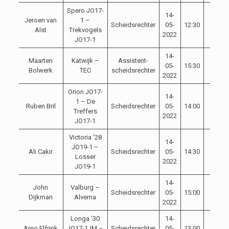
Spero JO17-
14-
Jeroen van
1 –
Scheidsrechter
05-
12:30
Alst
Trekvogels
2022
JO17-1
14-
Maarten
Katwijk –
Assistent-
05-
15:30
Bolwerk
TEC
scheidsrechter
2022
Orion JO17-
14-
1 – De
Ruben Bril
Scheidsrechter
05-
14:00
Treffers
2022
JO17-1
Victoria ’28
14-
JO19-1 –
Ali Cakir
Scheidsrechter
05-
14:30
Losser
2022
JO19-1
14-
John
Valburg –
Scheidsrechter
05-
15:00
Dijkman
Alverna
2022
Longa ’30
14-
Arno Elfrink
JO17-1JM –
Scheidsrechter
05-
13:00