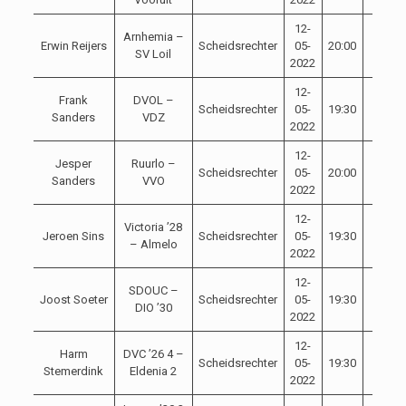
12-
Arnhemia –
Erwin Reijers
Scheidsrechter
05-
20:00
SV Loil
2022
12-
Frank
DVOL –
Scheidsrechter
05-
19:30
Sanders
VDZ
2022
12-
Jesper
Ruurlo –
Scheidsrechter
05-
20:00
Sanders
VVO
2022
12-
Victoria ’28
Jeroen Sins
Scheidsrechter
05-
19:30
– Almelo
2022
12-
SDOUC –
Joost Soeter
Scheidsrechter
05-
19:30
DIO ’30
2022
12-
Harm
DVC ’26 4 –
Scheidsrechter
05-
19:30
Stemerdink
Eldenia 2
2022