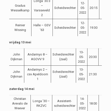
Longa ’30 3
12-
Gradus
–
Scheidsrechter
05-
20:15
Wesselkamp
Varsseveld
2022
2
12-
Reinier
Halle – GSV
Scheidsrechter
05-
19:30
Wissing
’63
2022
vrijdag 13 mei
13-
John
Andarinyo 8 –
Scheidsrechter
05-
20:30
Dijkman
AGOVV 9
(zaal)
2022
Andarinyo 2 –
13-
John
Scheidsrechter
csv Apeldoorn
05-
21:30
Dijkman
(zaal)
1
2022
zaterdag 14 mei
Christian
14-
Longa ’30 –
Assistent-
Arevalo de
05-
18:00
RKZVC
scheidsrechter
Weever
2022