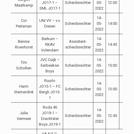
JO17-1 –
Scheidsrechter
05-
12:00
Maatkamp
SML JO17-1
2022
14-
Cor
UNI VV – v.v.
Scheidsrechter
05-
14:00
Peitsman
Dieren
2022
Berkum –
14-
Bennie
Assistent-
RKAV
05-
14:45
Roenhorst
scheidsrechter
Volendam
2022
JVC Cuijk –
14-
Tim
Eerbeekse
Scheidsrechter
05-
15:00
Scholten
Boys
2022
Ruurlo
14-
Harm
JO15-1 – FC
Scheidsrechter
05-
13:00
Stemerdink
Bergh JO15-
2022
1
Roda 46
14-
Julia
JO19-1 –
Scheidsrechter
05-
12:45
Vermeer
Drachtster
2022
Boys JO19-1
VA N.E.C.