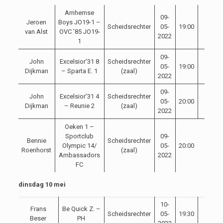
Arnhemse
09-
Jeroen
Boys JO19-1 –
Scheidsrechter
05-
19:00
van Alst
OVC ’85 JO19-
2022
1
09-
John
Excelsior’31 8
Scheidsrechter
05-
19:00
Dijkman
– Sparta E. 1
(zaal)
2022
09-
John
Excelsior’31 4
Scheidsrechter
05-
20:00
Dijkman
– Reunie 2
(zaal)
2022
Oeken 1 –
Sportclub
09-
Bennie
Scheidsrechter
Olympic 14/
05-
20:00
Roenhorst
(zaal)
Ambassadors
2022
FC
dinsdag 10 mei
10-
Frans
Be Quick Z. –
Scheidsrechter
05-
19:30
Beser
PH