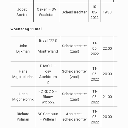
10-
Joost
Oeken – SV
Scheidsrechter
05-
19:30
Soeter
Waalstad
2022
woensdag 11 mei
Brasil ’77 3
11-
John
–
Scheidsrechter
05-
22:00
Dijkman
Montferland
(zaal)
2022
1
DAVO 1 –
11-
Hans
csv
Scheidsrechter
05-
20:00
Migchelbrink
Apeldoorn
(zaal)
2022
2
FC RDC 6 –
11-
Hans
Scheidsrechter
Blauw
05-
21:00
Migchelbrink
(zaal)
Wit’66 2
2022
11-
Richard
SC Cambuur
Assistent-
05-
20:00
Polman
– Willem II
scheidsrechter
2022