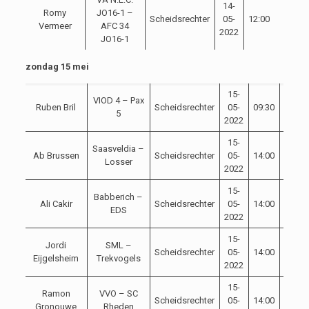
14-
Romy
JO16-1 –
Scheidsrechter
05-
12:00
Vermeer
AFC 34
2022
JO16-1
zondag 15 mei
15-
VIOD 4 – Pax
Ruben Bril
Scheidsrechter
05-
09:30
5
2022
15-
Saasveldia –
Ab Brussen
Scheidsrechter
05-
14:00
Losser
2022
15-
Babberich –
Ali Cakir
Scheidsrechter
05-
14:00
EDS
2022
15-
Jordi
SML –
Scheidsrechter
05-
14:00
Eijgelsheim
Trekvogels
2022
15-
Ramon
VVO – SC
Scheidsrechter
05-
14:00
Gronouwe
Rheden