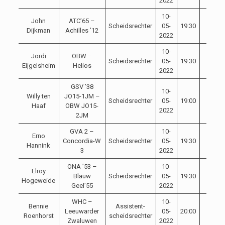
2022
10-
John
ATC’65 –
Scheidsrechter
05-
19:30
Dijkman
Achilles ’12
2022
10-
Jordi
OBW –
Scheidsrechter
05-
19:30
Eijgelsheim
Helios
2022
GSV ’38
10-
Willy ten
JO15-1JM –
Scheidsrechter
05-
19:00
Haaf
OBW JO15-
2022
2JM
GVA 2 –
10-
Erno
Concordia-W
Scheidsrechter
05-
19:30
Hannink
3
2022
ONA ’53 –
10-
Elroy
Blauw
Scheidsrechter
05-
19:30
Hogeweide
Geel’55
2022
WHC –
10-
Bennie
Assistent-
Leeuwarder
05-
20:00
Roenhorst
scheidsrechter
Zwaluwen
2022