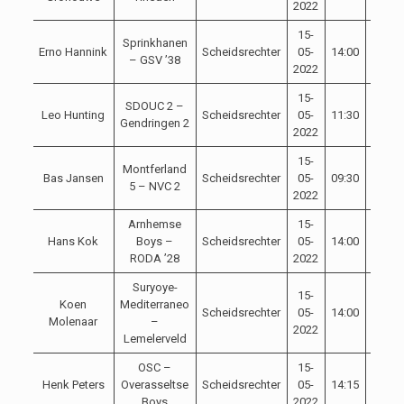
2022
15-
Sprinkhanen
Erno Hannink
Scheidsrechter
05-
14:00
– GSV ’38
2022
15-
SDOUC 2 –
Leo Hunting
Scheidsrechter
05-
11:30
Gendringen 2
2022
15-
Montferland
Bas Jansen
Scheidsrechter
05-
09:30
5 – NVC 2
2022
Arnhemse
15-
Hans Kok
Boys –
Scheidsrechter
05-
14:00
RODA ’28
2022
Suryoye-
15-
Koen
Mediterraneo
Scheidsrechter
05-
14:00
Molenaar
–
2022
Lemelerveld
OSC –
15-
Henk Peters
Overasseltse
Scheidsrechter
05-
14:15
Boys
2022