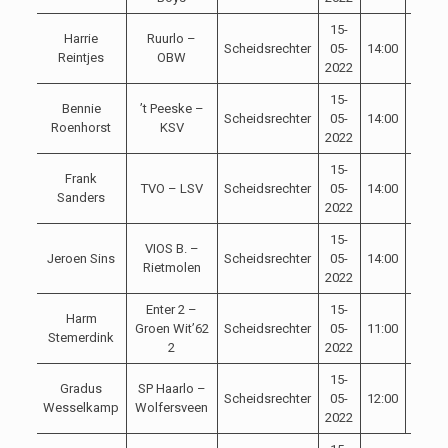
15-
Harrie
Ruurlo –
Scheidsrechter
05-
14:00
Reintjes
OBW
2022
15-
Bennie
’t Peeske –
Scheidsrechter
05-
14:00
Roenhorst
KSV
2022
15-
Frank
TVO – LSV
Scheidsrechter
05-
14:00
Sanders
2022
15-
VIOS B. –
Jeroen Sins
Scheidsrechter
05-
14:00
Rietmolen
2022
Enter 2 –
15-
Harm
Groen Wit’62
Scheidsrechter
05-
11:00
Stemerdink
2
2022
15-
Gradus
SP Haarlo –
Scheidsrechter
05-
12:00
Wesselkamp
Wolfersveen
2022