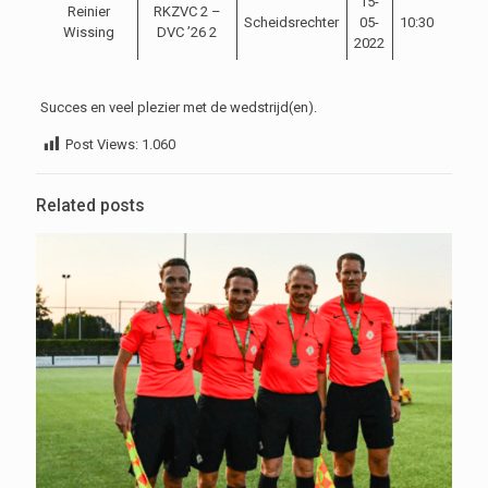
15-
Reinier
RKZVC 2 –
Scheidsrechter
05-
10:30
Wissing
DVC ’26 2
2022
Succes en veel plezier met de wedstrijd(en).
Post Views:
1.060
Related posts