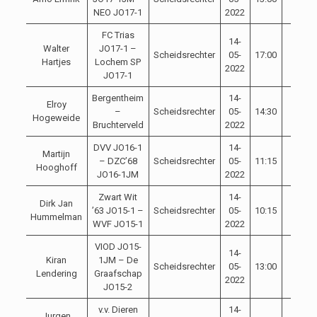
NEO JO17-1
2022
FC Trias
14-
Walter
JO17-1 –
Scheidsrechter
05-
17:00
Hartjes
Lochem SP
2022
JO17-1
Bergentheim
14-
Elroy
–
Scheidsrechter
05-
14:30
Hogeweide
Bruchterveld
2022
DVV JO16-1
14-
Martijn
– DZC’68
Scheidsrechter
05-
11:15
Hooghoff
JO16-1JM
2022
Zwart Wit
14-
Dirk Jan
’63 JO15-1 –
Scheidsrechter
05-
10:15
Hummelman
WVF JO15-1
2022
VIOD JO15-
14-
Kiran
1JM – De
Scheidsrechter
05-
13:00
Lendering
Graafschap
2022
JO15-2
v.v. Dieren
14-
Jurgen