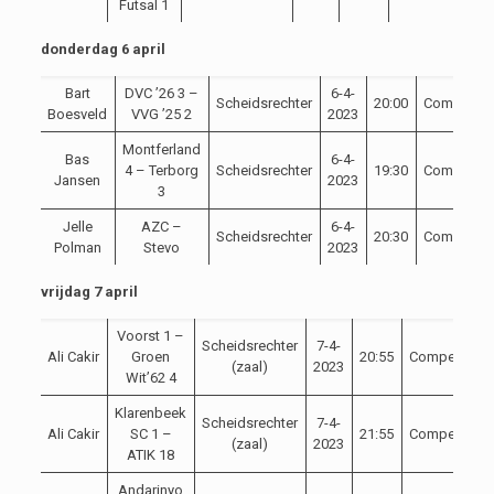
Futsal 1
donderdag 6 april
Bart
DVC ’26 3 –
6-4-
Scheidsrechter
20:00
Competitie
Boesveld
VVG ’25 2
2023
Montferland
Bas
6-4-
4 – Terborg
Scheidsrechter
19:30
Competitie
Jansen
2023
3
Jelle
AZC –
6-4-
Scheidsrechter
20:30
Competitie
Polman
Stevo
2023
vrijdag 7 april
Voorst 1 –
Scheidsrechter
7-4-
Ali Cakir
Groen
20:55
Competitie
(zaal)
2023
Wit’62 4
Klarenbeek
Scheidsrechter
7-4-
Ali Cakir
SC 1 –
21:55
Competitie
(zaal)
2023
ATIK 18
Andarinyo