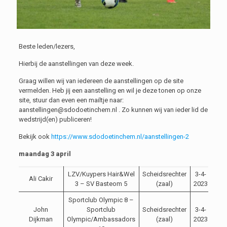
Beste leden/lezers,
Hierbij de aanstellingen van deze week.
Graag willen wij van iedereen de aanstellingen op de site
vermelden. Heb jij een aanstelling en wil je deze tonen op onze
site, stuur dan even een mailtje naar:
aanstellingen@sdodoetinchem.nl . Zo kunnen wij van ieder lid de
wedstrijd(en) publiceren!
Bekijk ook
https://www.sdodoetinchem.nl/aanstellingen-2
maandag 3 april
LZV/Kuypers Hair&Wel
Scheidsrechter
3-4-
Ali Cakir
19:
3 – SV Basteom 5
(zaal)
2023
Sportclub Olympic 8 –
John
Sportclub
Scheidsrechter
3-4-
19:
Dijkman
Olympic/Ambassadors
(zaal)
2023