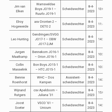
Warnsveldse
Jim van
8-4-
Boys JO19-1 –
Scheidsrechter
13:00
C
Elken
2023
Ruurlo JO19-1
Elroy
asv Dronten 2 –
8-4-
Scheidsrechter
11:45
C
Hogeweide
DETO 2
2023
Gendringen/SVGG
8-4-
Leo Hunting
JO17-1 – OBW
Scheidsrechter
14:30
C
2023
JO17-2JM
Jurgen
Bennekom JO16-1
8-4-
Scheidsrechter
10:30
C
Maatkamp
– Orion JO16-1
2023
Collin
Bon Boys JO15-1
8-4-
Scheidsrechter
10:30
C
Masselink
– HTC JO15-1
2023
Bennie
WHC – Dos
Assistent-
8-4-
14:30
C
Roenhorst
Kampen
scheidsrechter
2023
Wijnand
csv Apeldoorn –
8-4-
Scheidsrechter
15:00
C
Rutgers
Juliana ’31
2023
Joost
VSCO ’61 –
8-4-
Scheidsrechter
14:30
C
Soeter
Unicum
2023