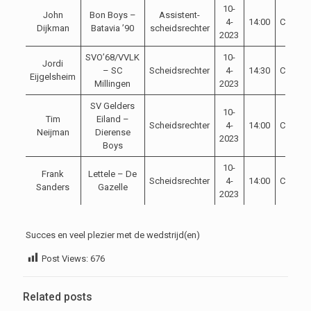
10-
John
Bon Boys –
Assistent-
4-
14:00
Competi
Dijkman
Batavia ’90
scheidsrechter
2023
SVO’68/VVLK
10-
Jordi
– SC
Scheidsrechter
4-
14:30
Competi
Eijgelsheim
Millingen
2023
SV Gelders
10-
Tim
Eiland –
Scheidsrechter
4-
14:00
Competi
Neijman
Dierense
2023
Boys
10-
Frank
Lettele – De
Scheidsrechter
4-
14:00
Competi
Sanders
Gazelle
2023
Succes en veel plezier met de wedstrijd(en)
Post Views:
676
Related posts