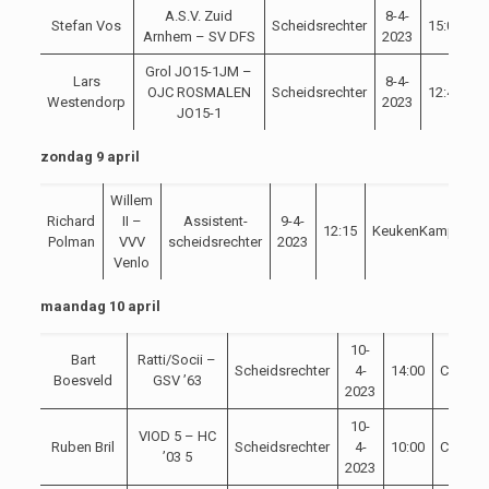
A.S.V. Zuid
8-4-
Stefan Vos
Scheidsrechter
15:00
C
Arnhem – SV DFS
2023
Grol JO15-1JM –
Lars
8-4-
OJC ROSMALEN
Scheidsrechter
12:45
C
Westendorp
2023
JO15-1
zondag 9 april
Willem
Richard
II –
Assistent-
9-4-
12:15
KeukenKampioenDi
Polman
VVV
scheidsrechter
2023
Venlo
maandag 10 april
10-
Bart
Ratti/Socii –
Scheidsrechter
4-
14:00
Competi
Boesveld
GSV ’63
2023
10-
VIOD 5 – HC
Ruben Bril
Scheidsrechter
4-
10:00
Competi
’03 5
2023