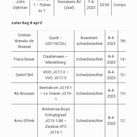
John
Secretaris AV
7-4-
1 – Putten
20:30
Competitie
Dijkman
(zaal)
2023
sv 1
zaterdag 8 april
Cristian
Quick –
Assistent-
8-4-
Arevalo de
18:00
C
UDI’19/CSU
scheidsrechter
2023
Weever
Daarlerveen –
8-4-
Frans Beser
Scheidsrechter
14:30
C
Marienberg
2023
VIOD JO17-3 –
8-4-
Gerlof Bril
Scheidsrechter
12:30
C
VVO JO17-3
2023
Bennekom JO19-1
8-4-
Ab Brussen
– v.v. Dieren JO19-
Scheidsrechter
15:00
C
2023
1
Arnhemse Boys
Schuytgraaf
8-4-
Arno Elfrink
JO15-1JM –
Scheidsrechter
12:30
C
2023
Zwaluw VFC
JO15-1