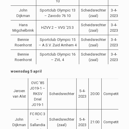
10
John
Sportclub Olympic 13
Scheidsrechter
3-4-
20:
Dijkman
– Zavodo 76 10
(zaal)
2023
Hans
Scheidsrechter
3-4-
HZVV 2 – VVG ’25 3
21:
Migchelbrink
(zaal)
2023
Bennie
Sportclub Olympic 15
Scheidsrechter
3-4-
21:
Roenhorst
– A.S.V. Zuid Arnhem 4
(zaal)
2023
Bennie
Sportclub Olympic 16
Scheidsrechter
3-4-
22:
Roenhorst
– ZVL 4
(zaal)
2023
woensdag 5 april
OVC ’85
JO19-1 –
Jeroen
5-4-
RKSV
Scheidsrechter
20:00
Competitie
van Alst
2023
Driel
JO19-1
FC RDC 3
John
–
Scheidsrechter
5-4-
21:00
Competitie
Dijkman
Sallandia
(zaal)
2023