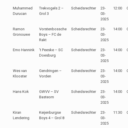
Muhammed
Trekvogels 2 –
Scheidsrechter
23-
12:00
Durucan
Grol 3
03-
2025
Ramon
Vorstenbossche
Scheidsrechter
23-
14:00
Gronouwe
Boys – FC de
03-
Rakt
2025
Erno Hannink
’t Peeske – SC
Scheidsrechter
23-
14:00
Doesburg
03-
2025
Wes van
Gendringen –
Scheidsrechter
23-
14:00
Klooster
Vorden
03-
2025
Hans Kok
GWVV – SV
Scheidsrechter
23-
14:00
Basteom
03-
2025
Kiran
Keijenburgse
Scheidsrechter
23-
11:30
Lendering
Boys 4 – Grol 8
03-
2025