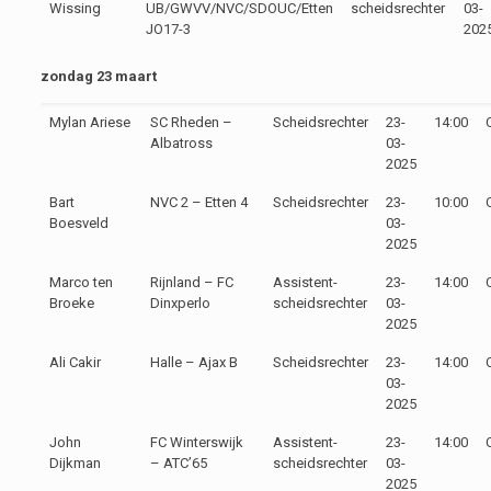
Wissing
UB/GWVV/NVC/SDOUC/Etten
scheidsrechter
03-
JO17-3
202
zondag 23
maart
Mylan Ariese
SC Rheden –
Scheidsrechter
23-
14:00
Albatross
03-
2025
Bart
NVC 2 – Etten 4
Scheidsrechter
23-
10:00
Boesveld
03-
2025
Marco ten
Rijnland – FC
Assistent-
23-
14:00
Broeke
Dinxperlo
scheidsrechter
03-
2025
Ali Cakir
Halle – Ajax B
Scheidsrechter
23-
14:00
03-
2025
John
FC Winterswijk
Assistent-
23-
14:00
Dijkman
– ATC’65
scheidsrechter
03-
2025