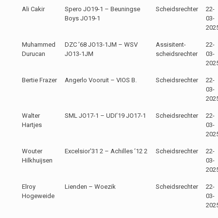
Ali Cakir
Spero JO19-1 – Beuningse
Scheidsrechter
22-
Boys JO19-1
03-
202
Muhammed
DZC ’68 JO13-1JM – WSV
Assisitent-
22-
Durucan
JO13-1JM
scheidsrechter
03-
202
Bertie Frazer
Angerlo Vooruit – VIOS B.
Scheidsrechter
22-
03-
202
Walter
SML JO17-1 – UDI’19 JO17-1
Scheidsrechter
22-
Hartjes
03-
202
Wouter
Excelsior’31 2 – Achilles ’12 2
Scheidsrechter
22-
Hilkhuijsen
03-
202
Elroy
Lienden – Woezik
Scheidsrechter
22-
Hogeweide
03-
202