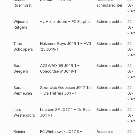
Roenhorst
scheidsrechter
03-
202
Wijnand
v.v. Hellendoorn – FC Zutphen
Scheidsrechter
22-
Rutgers
03-
202
Timo
Hulzense Boys JO19-1 – VVG
Scheidsrechter
22-
Schoppers
’25 JO19-1
03-
202
Bas
AZSV/AD ’69 JO19-1 –
Scheidsrechter
22-
Seegers
Concordia-W JO19-1
03-
202
Sara
Sportclub Groessen JO17-1d
Scheidsrechter
22-
Vermeulen
– De Treffers JO17-1
03-
202
Lars
Lochem SP JO17-1 – De Esch
Scheidsrechter
22-
Westendorp
JO17-1
03-
202
Reinier
FC Winterswijk JO17-3 –
Assistent-
22-