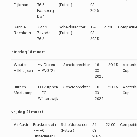
Dijkman
76 6 –
(Futsal)
03-
Paasberg
2025
De 1
Bennie
ZVZ 2 –
Scheidsrechter
17-
21:00
Competiti
Roenhorst
Zavodo
(Futsal)
03-
76 2
2025
dinsdag 18 maart
Wouter
v.v. Dieren
Scheidsrechter
18-
20:15
Achterh
Hilkhuijsen
– VVG ’25
03-
Cup
2025
Jurgen
FC Zutphen
Scheidsrechter
18-
20:15
Achterh
Maatkamp
– FC
03-
Cup
Winterswijk
2025
vrijdag 21 maart
Ali Cakir
Brakkenstein
Scheidsrechter
21-
22:00
Competit
7 – FC
(Futsal)
03-
Tinnegieter 1
2025