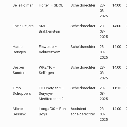
Jelle Polman
Holten – SDOL
Scheidsrechter
23-
14:00
03-
2025
Erwin Reijers
SML –
Scheidsrechter
23-
14:00
Brakkenstein
03-
2025
Harrie
Elsweide –
Scheidsrechter
23-
14:00
Reintjes
Veluwezoom
03-
2025
Jesper
WKE ’16 –
Scheidsrechter
23-
14:00
Sanders
Sellingen
03-
2025
Timo
FC Eibergen 2 –
Scheidsrechter
23-
11:15
Schoppers
Suryoye-
03-
Mediterraneo 2
2025
Michel
Longa ’30 – Bon
Assistent-
23-
14:00
Sessink
Boys
scheidsrechter
03-
2025