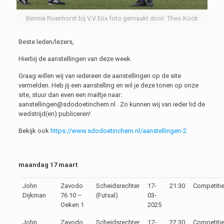
Bennie Roenhorst bij V.V Erix foto gemaakt door: Theo Kock
Beste leden/lezers,
Hierbij de aanstellingen van deze week.
Graag willen wij van iedereen de aanstellingen op de site
vermelden. Heb jij een aanstelling en wil je deze tonen op onze
site, stuur dan even een mailtje naar:
aanstellingen@sdodoetinchem.nl . Zo kunnen wij van ieder lid de
wedstrijd(en) publiceren!
Bekijk ook
https://www.sdodoetinchem.nl/aanstellingen-2
maandag 17 maart
John
Zavodo
Scheidsrechter
17-
21:30
Competiti
Dijkman
76 10 –
(Futsal)
03-
Oeken 1
2025
John
Zavodo
Scheidsrechter
17-
22:30
Competiti