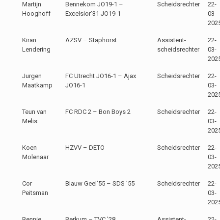
Martijn
Bennekom JO19-1 –
Scheidsrechter
22-
Hooghoff
Excelsior’31 JO19-1
03-
202
Kiran
AZSV – Staphorst
Assistent-
22-
Lendering
scheidsrechter
03-
202
Jurgen
FC Utrecht JO16-1 – Ajax
Scheidsrechter
22-
Maatkamp
JO16-1
03-
202
Teun van
FC RDC 2 – Bon Boys 2
Scheidsrechter
22-
Melis
03-
202
Koen
HZVV – DETO
Scheidsrechter
22-
Molenaar
03-
202
Cor
Blauw Geel’55 – SDS ’55
Scheidsrechter
22-
Peitsman
03-
202
Bennie
Berkum – TVC ’28
Assistent-
22-