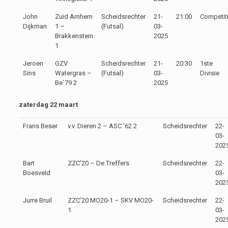
John
Zuid Arnhem
Scheidsrechter
21-
21:00
Competit
Dijkman
1 –
(Futsal)
03-
Brakkenstein
2025
1
Jeroen
GZV
Scheidsrechter
21-
20:30
1ste
Sins
Watergras –
(Futsal)
03-
Divisie
Be`79 2
2025
zaterdag 22
maart
Frans Beser
v.v. Dieren 2 – ASC ’62 2
Scheidsrechter
22-
03-
202
Bart
ZZC’20 – De Treffers
Scheidsrechter
22-
Boesveld
03-
202
Jurre Bruil
ZZC’20 MO20-1 – SKV MO20-
Scheidsrechter
22-
1
03-
202