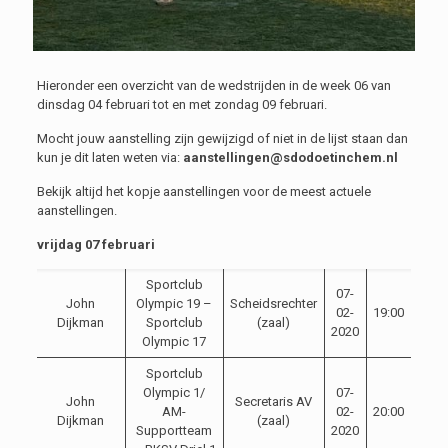
Hieronder een overzicht van de wedstrijden in de week 06 van
dinsdag 04 februari tot en met zondag 09 februari.
Mocht jouw aanstelling zijn gewijzigd of niet in de lijst staan dan
kun je dit laten weten via:
aanstellingen@sdodoetinchem.nl
Bekijk altijd het kopje aanstellingen voor de meest actuele
aanstellingen.
vrijdag 07 februari
Sportclub
07-
John
Olympic 19 –
Scheidsrechter
02-
19:00
Dijkman
Sportclub
(zaal)
2020
Olympic 17
Sportclub
Olympic 1/
07-
John
Secretaris AV
AM-
02-
20:00
Dijkman
(zaal)
Supportteam
2020