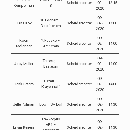
Scheidsrechter
02-
12:15
Kemperman
3
2020
09-
SP Lochem –
Hans Kok
Scheidsrechter
02-
14:00
Doetinchem
2020
09-
Koen
’t Peeske –
Scheidsrechter
02-
14:00
Molenaar
Arnhemia
2020
09-
Terborg –
Joey Muller
Scheidsrechter
02-
14:00
Basteom
2020
09-
Hatert –
Henk Peters
Scheidsrechter
02-
14:00
Krayenhoff
2020
09-
Jelle Polman
Loo – SV Loil
Scheidsrechter
02-
14:30
2020
Trekvogels
09-
VR1 –
Erwin Reijers
Scheidsrechter
02-
14:30