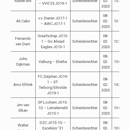
Ruben Bril
Scheidsrechter
02-
15:30
– VVG’25 JO19-1
2020
08-
v.v. Dieren JO17-1
Ali Cakir
Scheidsrechter
02-
13:15
– AWC JO17-1
2020
Graafschap JO13-
08-
Fernando
1 – Go Ahead
Scheidsrechter
02-
12:30
van Dam
Eagles JO13-1
2020
08-
John
Valburg – Elistha
Scheidsrechter
02-
15:00
Dijkman
2020
FC Zutphen JO19-
08-
1 – ST:
Arno Elfrink
Scheidsrechter
02-
14:30
Terborg/Silvolde
2020
JO19-1
SP Lochem JO15-
08-
Jim van
1G – Lemelerveld
Scheidsrechter
02-
13:00
Elken
JO15-1
2020
DZC JO13-1G –
08-
Walter
Excelsior ’31
Scheidsrechter
02-
10:00