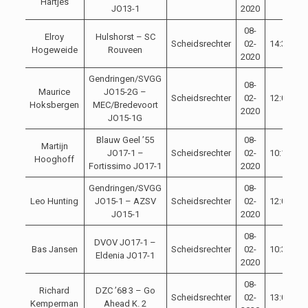
Hartjes
JO13-1
2020
08-
Elroy
Hulshorst – SC
Scheidsrechter
02-
14:30
Hogeweide
Rouveen
2020
Gendringen/SVGG
08-
Maurice
JO15-2G –
Scheidsrechter
02-
12:00
Hoksbergen
MEC/Bredevoort
2020
JO15-1G
Blauw Geel ’55
08-
Martijn
JO17-1 –
Scheidsrechter
02-
10:15
Hooghoff
Fortissimo JO17-1
2020
Gendringen/SVGG
08-
Leo Hunting
JO15-1 – AZSV
Scheidsrechter
02-
12:00
JO15-1
2020
08-
DVOV JO17-1 –
Bas Jansen
Scheidsrechter
02-
10:30
Eldenia JO17-1
2020
08-
Richard
DZC ’68 3 – Go
Scheidsrechter
02-
13:00
Kemperman
Ahead K. 2