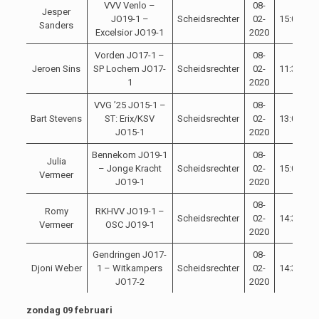
VVV Venlo –
08-
Jesper
JO19-1 –
Scheidsrechter
02-
15:00
Sanders
Excelsior JO19-1
2020
Vorden JO17-1 –
08-
Jeroen Sins
SP Lochem JO17-
Scheidsrechter
02-
11:30
1
2020
VVG ’25 JO15-1 –
08-
Bart Stevens
ST: Erix/KSV
Scheidsrechter
02-
13:00
JO15-1
2020
Bennekom JO19-1
08-
Julia
– Jonge Kracht
Scheidsrechter
02-
15:00
Vermeer
JO19-1
2020
08-
Romy
RKHVV JO19-1 –
Scheidsrechter
02-
14:30
Vermeer
OSC JO19-1
2020
Gendringen JO17-
08-
Djoni Weber
1 – Witkampers
Scheidsrechter
02-
14:30
JO17-2
2020
zondag 09 februari