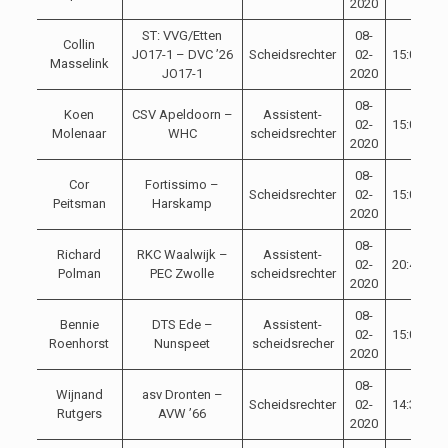
2020
ST: VVG/Etten
08-
Collin
JO17-1 – DVC ’26
Scheidsrechter
02-
15:00
Masselink
JO17-1
2020
08-
Koen
CSV Apeldoorn –
Assistent-
02-
15:00
Molenaar
WHC
scheidsrechter
2020
08-
Cor
Fortissimo –
Scheidsrechter
02-
15:00
Peitsman
Harskamp
2020
08-
Richard
RKC Waalwijk –
Assistent-
02-
20:45
Polman
PEC Zwolle
scheidsrechter
2020
08-
Bennie
DTS Ede –
Assistent-
02-
15:00
Roenhorst
Nunspeet
scheidsrecher
2020
08-
Wijnand
asv Dronten –
Scheidsrechter
02-
14:30
Rutgers
AVW ’66
2020