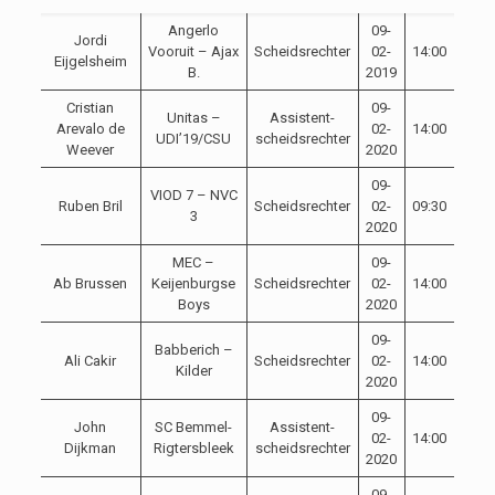
Angerlo
09-
Jordi
Vooruit – Ajax
Scheidsrechter
02-
14:00
Eijgelsheim
B.
2019
Cristian
09-
Unitas –
Assistent-
Arevalo de
02-
14:00
UDI’19/CSU
scheidsrechter
Weever
2020
09-
VIOD 7 – NVC
Ruben Bril
Scheidsrechter
02-
09:30
3
2020
MEC –
09-
Ab Brussen
Keijenburgse
Scheidsrechter
02-
14:00
Boys
2020
09-
Babberich –
Ali Cakir
Scheidsrechter
02-
14:00
Kilder
2020
09-
John
SC Bemmel-
Assistent-
02-
14:00
Dijkman
Rigtersbleek
scheidsrechter
2020
09-