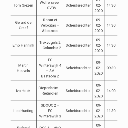
Wolfersveen
Tom Giezen
Scheidsrechter
02-
14:30
– SVBV
2020
Robur et
09-
Gerard de
Velocitas –
Scheidsrechter
02-
14:30
Graaf
Albatross
2020
09-
Trekvogels 2
Erno Hannink
Scheidsrechter
02-
14:30
– Columbia 2
2020
FC
09-
Martin
Winterswijk 4
Scheidsrechter
02-
09:30
Heuvels
– SV
2020
Basteom 2
09-
Diepenheim –
Ivo Hoek
Scheidsrechter
02-
14:00
Rietmolen
2020
SDOUC 2 –
09-
Leo Hunting
FC
Scheidsrechter
02-
11:30
Winterswijk 3
2020
09-
Richard
DCS 6 – VVO