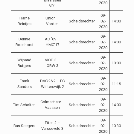
Maarssen
2020
VR1
09-
Harrie
Union –
Scheidsrechter
02-
14:00
Reintjes
Vorden
2020
09-
Bennie
AD ’69 –
Scheidsrechter
02-
14:00
Roenhorst
HMC’17
2020
09-
Wijnand
VIOD 3 –
Scheidsrechter
02-
10:00
Rutgers
OBW 3
2020
09-
Frank
DVC’26 2 – FC
Scheidsrechter
02-
11:15
Sanders
Winterswijk 2
2020
09-
Colmschate –
Tim Scholten
Scheidsrechter
02-
14:00
Vaassen
2020
09-
Etten 2 –
Bas Seegers
Scheidsrechter
02-
10:30
Varsseveld 3
2020