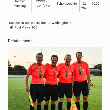
Reinier
GWVV 2 –
Scheidsrechter
02-
10:00
Wissing
VVG ’25 2
2020
Succes en veel plezier met de wedstrijd(en).
Post Views:
906
Related posts