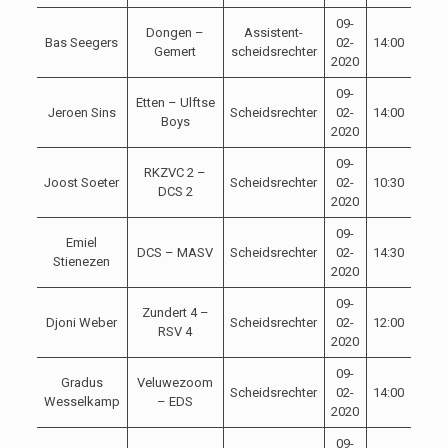
09-
Dongen –
Assistent-
Bas Seegers
02-
14:00
Gemert
scheidsrechter
2020
09-
Etten – Ulftse
Jeroen Sins
Scheidsrechter
02-
14:00
Boys
2020
09-
RKZVC 2 –
Joost Soeter
Scheidsrechter
02-
10:30
DCS 2
2020
09-
Emiel
DCS – MASV
Scheidsrechter
02-
14:30
Stienezen
2020
09-
Zundert 4 –
Djoni Weber
Scheidsrechter
02-
12:00
RSV 4
2020
09-
Gradus
Veluwezoom
Scheidsrechter
02-
14:00
Wesselkamp
– EDS
2020
09-