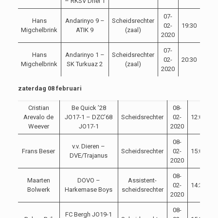
– RKSV Driel 1
07-
Hans
Andarinyo 9 –
Scheidsrechter
02-
19:30
Migchelbrink
ATIK 9
(zaal)
2020
07-
Hans
Andarinyo 1 –
Scheidsrechter
02-
20:30
Migchelbrink
SK Turkuaz 2
(zaal)
2020
zaterdag 08 februari
Cristian
Be Quick ’28
08-
Arevalo de
JO17-1 – DZC’68
Scheidsrechter
02-
12:00
Weever
JO17-1
2020
08-
v.v. Dieren –
Frans Beser
Scheidsrechter
02-
15:00
DVE/Trajanus
2020
08-
Maarten
DOVO –
Assistent-
02-
14:30
Bolwerk
Harkemase Boys
scheidsrechter
2020
08-
FC Bergh JO19-1