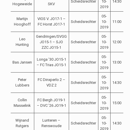
Scheidsrechter
10-
14:30
Hogeweide
SKV
2019
05-
Martijn
VIOS V. JO17-1 –
Scheidsrechter
10-
11:00
Hooghoff
FC Horst JO17-1
2019
Gendringen/SVGG
05-
Leo
JO15-1 – SJO
Scheidsrechter
10-
12:00
Hunting
ZZC JO15-1
2019
05-
Longa ’30 JO15-1
Bas Jansen
Scheidsrechter
10-
13:00
– FC Trias JO15-1
2019
05-
Peter
FC Dinxperlo 2 –
Scheidsrechter
10-
14:30
Lubbers
VDZ 2
2019
05-
Collin
FC Bergh JO19-1
Scheidsrechter
10-
15:00
Masselink
– DVC ’26 JO19-1
2019
05-
Wijnand
Lunteren –
Scheidsrechter
10-
14:30
Rutgers
Renswoude
2019