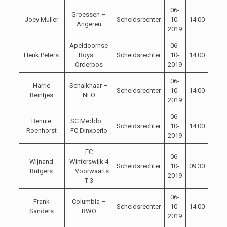
06-
Groessen –
Joey Muller
Scheidsrechter
10-
14:00
Angeren
2019
Apeldoornse
06-
Henk Peters
Boys –
Scheidsrechter
10-
14:00
Orderbos
2019
06-
Harrie
Schalkhaar –
Scheidsrechter
10-
14:00
Reintjes
NEO
2019
06-
Bennie
SC Meddo –
Scheidsrechter
10-
14:00
Roenhorst
FC Dinxperlo
2019
FC
06-
Wijnand
Winterswijk 4
Scheidsrechter
10-
09:30
Rutgers
– Voorwaarts
2019
T 3
06-
Frank
Columbia –
Scheidsrechter
10-
14:00
Sanders
BWO
2019