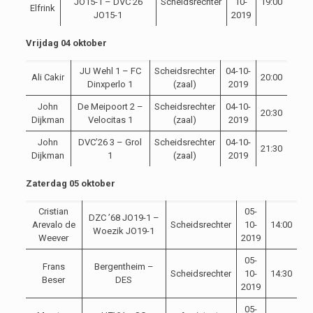
JO15-1 – DVC’26
Scheidsrechter
10-
19:00
Elfrink
JO15-1
2019
Vrijdag 04 oktober
JU Wehl 1 – FC
Scheidsrechter
04-10-
Ali Cakir
20:00
Dinxperlo 1
(zaal)
2019
John
De Meipoort 2 –
Scheidsrechter
04-10-
20:30
Dijkman
Velocitas 1
(zaal)
2019
John
DVC’26 3 – Grol
Scheidsrechter
04-10-
21:30
Dijkman
1
(zaal)
2019
Zaterdag 05 oktober
Cristian
05-
DZC ’68 JO19-1 –
Arevalo de
Scheidsrechter
10-
14:00
Woezik JO19-1
Weever
2019
05-
Frans
Bergentheim –
Scheidsrechter
10-
14:30
Beser
DES
2019
05-