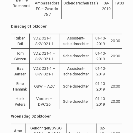
Bennie
Ambassadors
Scheidsrecher(zaal)
09-
19:00
Roenhorst
FC – Zavodo
2019
76 7
Dinsdag 01 oktober
Ruben
VDZ O21-1 –
Assistent-
01-10-
20:30
Bril
SKV O21-1
scheidsrechter
2019
Tom
VDZ O21-1 –
01-10-
Scheidsrechter
20:30
Giezen
SKV O21-1
2019
Bas
VDZ O21-1 –
Assistent-
01-10-
Jansen
SKV O21-1
scheidsrechter
2019
Erno
01-10-
OBW – AZC
Scheidsrechter
20:00
Hannink
2019
Henk
Vorden –
01-10-
Scheidsrechter
20:00
Peters
DVC’26
2019
Woensdag 02 oktober
Gendringen/SVGG
02-
Arno