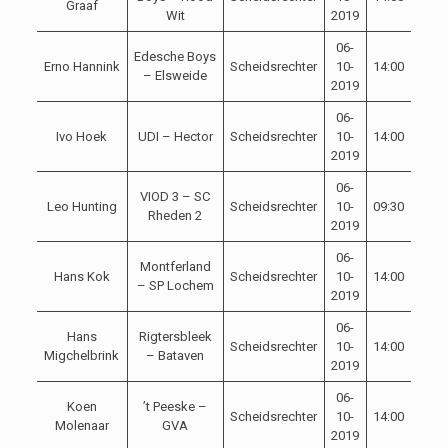
Graaf
Wit
2019
06-
Edesche Boys
Erno Hannink
Scheidsrechter
10-
14:00
– Elsweide
2019
06-
Ivo Hoek
UDI – Hector
Scheidsrechter
10-
14:00
2019
06-
VIOD 3 – SC
Leo Hunting
Scheidsrechter
10-
09:30
Rheden 2
2019
06-
Montferland
Hans Kok
Scheidsrechter
10-
14:00
– SP Lochem
2019
06-
Hans
Rigtersbleek
Scheidsrechter
10-
14:00
Migchelbrink
– Bataven
2019
06-
Koen
’t Peeske –
Scheidsrechter
10-
14:00
Molenaar
GVA
2019