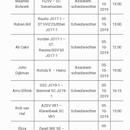
Maarten
HZVV – SC
Assistent-
10-
15:00
Bolwerk
Genemuiden
scheidsrechter
2019
Ruurlo JO17-1 –
05-
Ruben Bril
ST:VVG’25/Etten
Scheidsrechter
10-
15:00
JO17-1
2019
Vorden JO17-1 –
05-
ST:
Ali Cakir
Scheidsrechter
10-
12:00
Reunie/GSV’63
2019
JO17-1
05-
John
Assistent-
Rohda R. – Heino
10-
19:00
Dijkman
scheidsrechter
2019
OSC JO19-1 –
05-
Arno Elfrink
Bemmel SC JO19-
Scheidsrechter
10-
16:15
1
2019
AZSV VR1 –
05-
Rob van
Klarenbeek SC
Scheidsrechter
10-
15:00
Hal
VR1
2019
05-
Elroy
Zwart Wit ’63 –