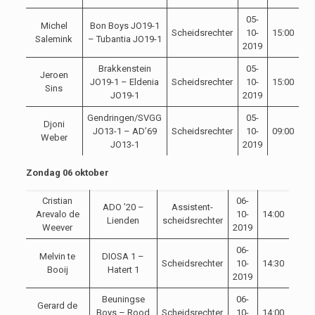
05-
Michel
Bon Boys JO19-1
Scheidsrechter
10-
15:00
Salemink
– Tubantia JO19-1
2019
Brakkenstein
05-
Jeroen
JO19-1 – Eldenia
Scheidsrechter
10-
15:00
Sins
JO19-1
2019
Gendringen/SVGG
05-
Djoni
JO13-1 – AD’69
Scheidsrechter
10-
09:00
Weber
JO13-1
2019
Zondag 06 oktober
Cristian
06-
ADO ’20 –
Assistent-
Arevalo de
10-
14:00
Lienden
scheidsrechter
Weever
2019
06-
Melvin te
DIOSA 1 –
Scheidsrechter
10-
14:30
Booij
Hatert 1
2019
Beuningse
06-
Gerard de
Boys – Rood
Scheidsrechter
10-
14:00