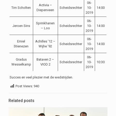
06-
Activia –
Tim Scholten
Scheidsrechter
10-
14:00
Diepenveen
2019
06-
Sprinkhanen
Jeroen Sins
Scheidsrechter
10-
14:00
– Loo
2019
06-
Emiel
Achilles ’12 –
Scheidsrechter
10-
14:00
Stienezen
Wijhe ’92
2019
06-
Gradus
Bataven 2 –
Scheidsrechter
10-
10:30
Wesselkamp
VIOD 2
2019
Succes en veel plezier met de wedstrijden.
Post Views:
940
Related posts