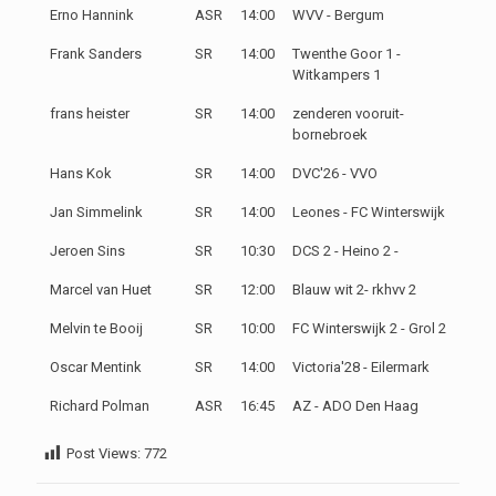
Erno Hannink
ASR
14:00
WVV - Bergum
Frank Sanders
SR
14:00
Twenthe Goor 1 -
Witkampers 1
frans heister
SR
14:00
zenderen vooruit-
bornebroek
Hans Kok
SR
14:00
DVC'26 - VVO
Jan Simmelink
SR
14:00
Leones - FC Winterswijk
Jeroen Sins
SR
10:30
DCS 2 - Heino 2 -
Marcel van Huet
SR
12:00
Blauw wit 2- rkhvv 2
Melvin te Booij
SR
10:00
FC Winterswijk 2 - Grol 2
Oscar Mentink
SR
14:00
Victoria'28 - Eilermark
Richard Polman
ASR
16:45
AZ - ADO Den Haag
Post Views:
772