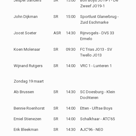
Jesper Sanders
SR
15:00
Bon Boys JO19-1 - De
Zweef JO19-1
John Dijkman
SR
15:00
Sportlust Glanerbrug -
Zuid Eschmarke
Joost Soeter
ASR
14:30
Rijnvogels - DVS 33
Ermelo
Koen Molenaar
SR
09:30
FC Trias JO13 - SV
Twello JO13
Wijnand Rutgers
SR
14:00
VRC 1 - Lunteren 1
Zondag 19 maart
Ab Brussen
SR
14:30
SC Doesburg - Klein
Dochteren
Bennie Roenhorst
SR
14:00
Etten - Ulftse Boys
Emiel Stienezen
SR
14:00
Schalkhaar - ATC'65
Erik Bleekman
SR
14:30
AJC'96 - NEO