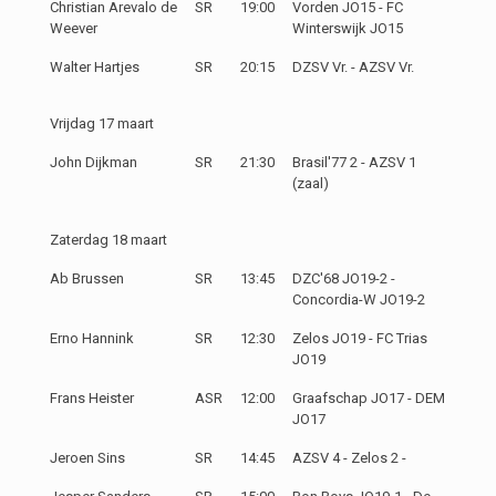
Christian Arevalo de
SR
19:00
Vorden JO15 - FC
Weever
Winterswijk JO15
Walter Hartjes
SR
20:15
DZSV Vr. - AZSV Vr.
Vrijdag 17 maart
John Dijkman
SR
21:30
Brasil'77 2 - AZSV 1
(zaal)
Zaterdag 18 maart
Ab Brussen
SR
13:45
DZC'68 JO19-2 -
Concordia-W JO19-2
Erno Hannink
SR
12:30
Zelos JO19 - FC Trias
JO19
Frans Heister
ASR
12:00
Graafschap JO17 - DEM
JO17
Jeroen Sins
SR
14:45
AZSV 4 - Zelos 2 -