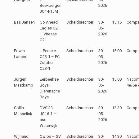
Beekbergen
2026
JO14-1JM
Bas Jansen
Go Ahead
Scheidsrechter
30-
15:15
Compet
Eagles O21
05-
– Vitesse
2026
O21
Edwin
’t Peeske
Scheidsrechter
30-
15:00
Compet
Lamers
O23-1 – FC
05-
Zutphen
2026
O23-1
Jurgen
Eerbeekse
Scheidsrechter
30-
15:00
Nacomp
Maatkamp
Boys –
05-
4e/5e 
Dierensche
2026
Boys
Collin
DVS’33
Scheidsrechter
30-
12:30
Compet
Masselink
JO16-1 –
05-
asc
2026
Waterwijk
Wijnand
Owios – SV
Scheidsrechter
30-
14:30
Nacomp