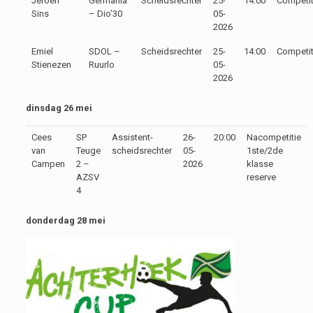
Jeroen
Germania
Scheidsrechter
25-
14:00
Competit
Sins
– Dio’30
05-
2026
Emiel
SDOL –
Scheidsrechter
25-
14:00
Competit
Stienezen
Ruurlo
05-
2026
dinsdag 26 mei
Cees
SP
Assistent-
26-
20:00
Nacompetitie
van
Teuge
scheidsrechter
05-
1ste/2de
Campen
2 –
2026
klasse
AZSV
reserve
4
donderdag 28 mei