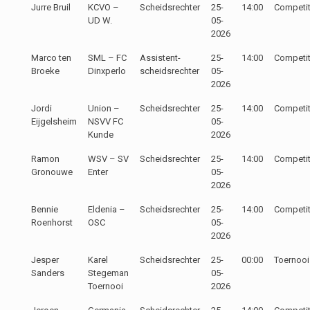
Jurre Bruil
KCVO –
Scheidsrechter
25-
14:00
Competit
UD W.
05-
2026
Marco ten
SML – FC
Assistent-
25-
14:00
Competit
Broeke
Dinxperlo
scheidsrechter
05-
2026
Jordi
Union –
Scheidsrechter
25-
14:00
Competit
Eijgelsheim
NSVV FC
05-
Kunde
2026
Ramon
WSV – SV
Scheidsrechter
25-
14:00
Competit
Gronouwe
Enter
05-
2026
Bennie
Eldenia –
Scheidsrechter
25-
14:00
Competit
Roenhorst
OSC
05-
2026
Jesper
Karel
Scheidsrechter
25-
00:00
Toernooi
Sanders
Stegeman
05-
Toernooi
2026