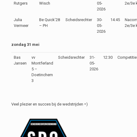
Rutgers
Wisch
05-
2e/3e 
2026
Julia
Be Quick’28
Scheidsrechter
30-
14:45
Nacomp
Vermeer
– PH
05-
2e/3e 
2026
zondag 31 mei
Bas
vv
Scheidsrechter
31-
12:30
Competitie
Jansen
Montferland
05-
5 –
2026
Doetinchem
3
Veel plezier en succes bij de wedstrijden =)