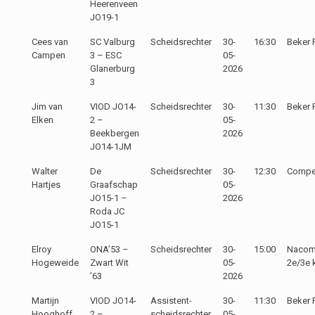
Heerenveen
JO19-1
Cees van
SC Valburg
Scheidsrechter
30-
16:30
Beker 
Campen
3 – ESC
05-
Glanerburg
2026
3
Jim van
VIOD JO14-
Scheidsrechter
30-
11:30
Beker 
Elken
2 –
05-
Beekbergen
2026
JO14-1JM
Walter
De
Scheidsrechter
30-
12:30
Compet
Hartjes
Graafschap
05-
JO15-1 –
2026
Roda JC
JO15-1
Elroy
ONA’53 –
Scheidsrechter
30-
15:00
Nacomp
Hogeweide
Zwart Wit
05-
2e/3e 
’63
2026
Martijn
VIOD JO14-
Assistent-
30-
11:30
Beker 
Hooghoff
2 –
scheidsrechter
05-