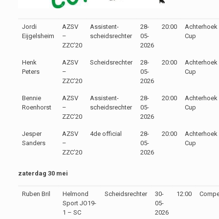
Jordi
AZSV
Assistent-
28-
20:00
Achterhoek
Eijgelsheim
–
scheidsrechter
05-
Cup
ZZC’20
2026
Henk
AZSV
Scheidsrechter
28-
20:00
Achterhoek
Peters
–
05-
Cup
ZZC’20
2026
Bennie
AZSV
Assistent-
28-
20:00
Achterhoek
Roenhorst
–
scheidsrechter
05-
Cup
ZZC’20
2026
Jesper
AZSV
4de official
28-
20:00
Achterhoek
Sanders
–
05-
Cup
ZZC’20
2026
zaterdag 30 mei
Ruben Bril
Helmond
Scheidsrechter
30-
12:00
Compet
Sport JO19-
05-
1 – SC
2026