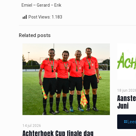
Emiel – Gerard – Erik
Post Views:
1.183
Related posts
18 jun 202
Aanste
Juni
Lees
14 jul 2026
Achterhoek Cup finale dag