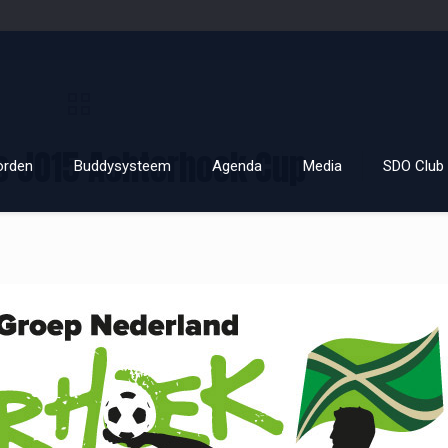
es JO15 Achterhoek Cup
orden
Buddysysteem
Agenda
Media
SDO Club 