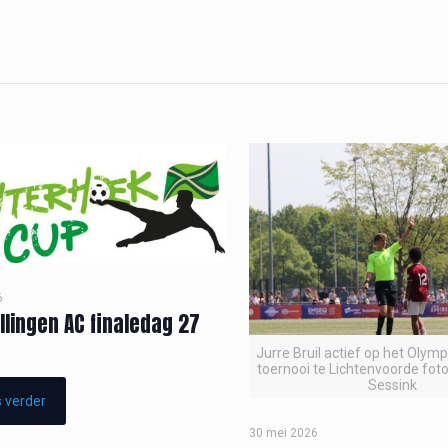
6
llingen AC finaledag 27
Jurre Bruil actief op het Olym
toernooi te Lichtenvoorde foto
Sessink
 verder
30 mei 2026