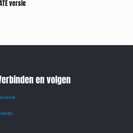
ATE versie
Verbinden en volgen
acebook
inkedIn