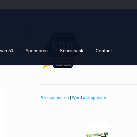
van 50
Sponsoren
Kennisbank
Contact
Alle sponsoren
|
Word ook sponsor