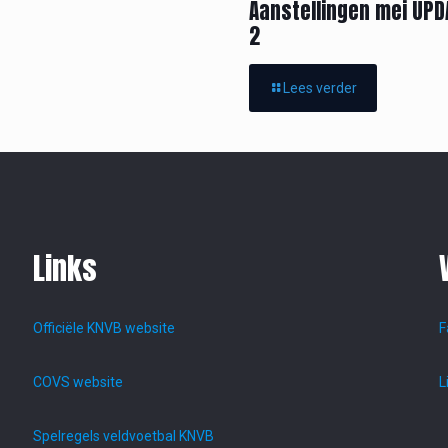
Aanstellingen mei UPD
2
Lees verder
Links
Officiële KNVB website
F
COVS website
L
Spelregels veldvoetbal KNVB