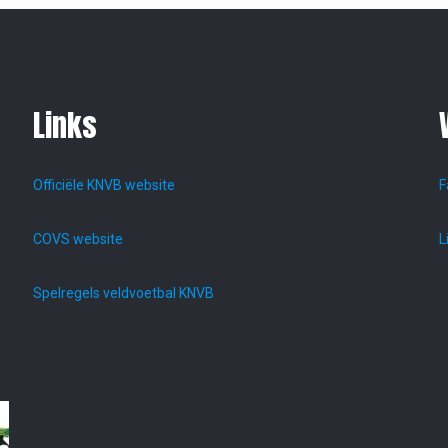
Links
Officiële KNVB website
F
COVS website
L
Spelregels veldvoetbal KNVB