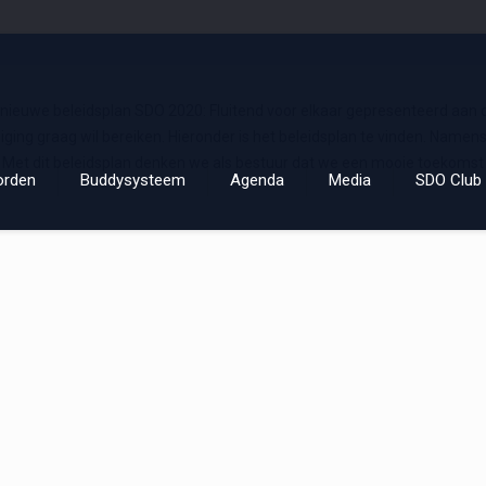
nieuwe beleidsplan SDO 2020: Fluitend voor elkaar gepresenteerd aan d
ging graag wil bereiken. Hieronder is het beleidsplan te vinden. Name
n. Met dit beleidsplan denken we als bestuur dat we een mooie toekomst
orden
Buddysysteem
Agenda
Media
SDO Club 