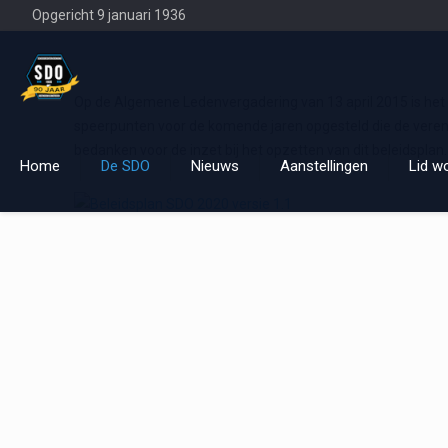
Opgericht 9 januari 1936
Op de Algemene Ledenvergadering van 13 april 2015 is het 
speerpunten voor de komende jaren opgesteld die de vereni
bedanken voor de inzet bij het opzetten van dit beleidspla
Home
De SDO
Nieuws
Aanstellingen
Lid w