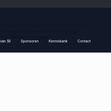
e leden van de vereniging. Het bestuur heeft een aantal
ns het bestuur willen we Jeroen Sanders nogmaals
 tegemoet gaan als vereniging.
van 50
Sponsoren
Kennisbank
Contact