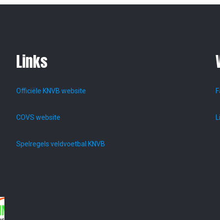
Links
Officiële KNVB website
F
COVS website
L
Spelregels veldvoetbal KNVB