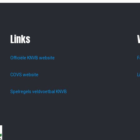
Links
Officiële KNVB website
F
COVS website
L
Spelregels veldvoetbal KNVB