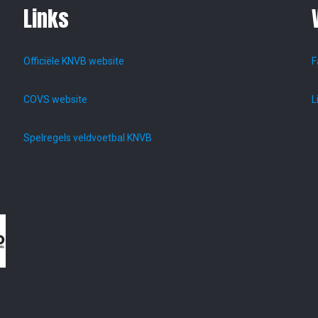
Links
Officiële KNVB website
F
COVS website
L
Spelregels veldvoetbal KNVB